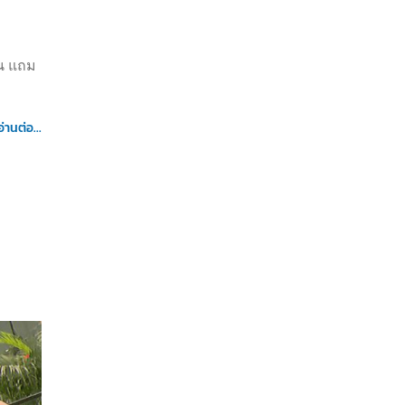
น แถม
อ่านต่อ...