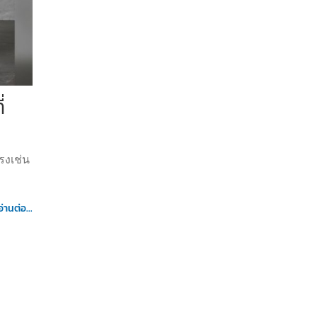
่
รงเช่น
อ่านต่อ...