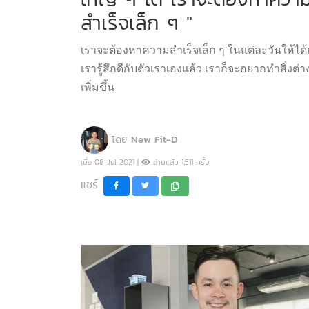
สำเร็จเล็ก ๆ "
เราจะต้องหาความสำเร็จเล็ก ๆ ในแต่ละวันให้ได้ก
เรารู้สึกดีกับตัวเราเองแล้ว เราก็จะอยากทำสิ่งต่าง 
เพิ่มขึ้น
โดย
New Fit-D
เมื่อ 08 Jul 2021 |
อ่านแล้ว 1,511 ครั้ง
แชร์