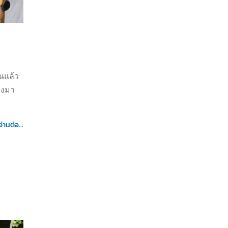
นแล้ว
างมา
อ่านต่อ...