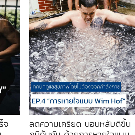
ร็จ
ลดความเครียด นอนหลับดีขึ้น เ
ม
ภูมิคุ้มกัน ด้วยการหายใจแบบ