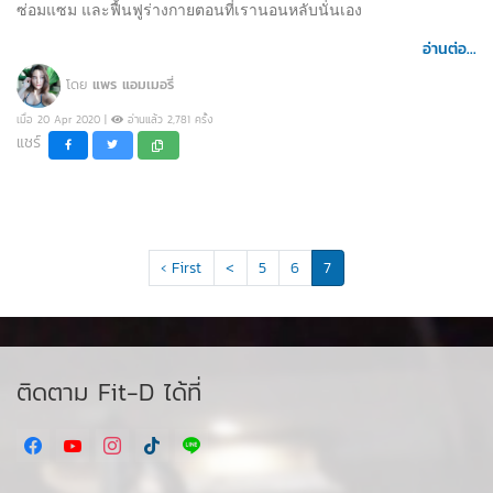
ซ่อมแซม และฟื้นฟูร่างกายตอนที่เรานอนหลับนั่นเอง
อ่านต่อ...
โดย
แพร แอมเมอรี่
เมื่อ 20 Apr 2020 |
อ่านแล้ว 2,781 ครั้ง
แชร์
‹ First
<
5
6
7
ติดตาม Fit-D ได้ที่