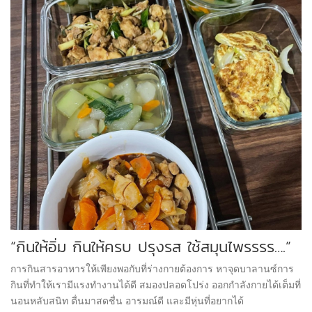
“กินให้อิ่ม กินให้ครบ ปรุงรส ใช้สมุนไพรรรร….”
การกินสารอาหารให้เพียงพอกับที่ร่างกายต้องการ หาจุดบาลานซ์การ
กินที่ทำให้เรามีแรงทำงานได้ดี สมองปลอดโปร่ง ออกกำลังกายได้เต็มที่
นอนหลับสนิท ตื่นมาสดชื่น อารมณ์ดี และมีหุ่นที่อยากได้