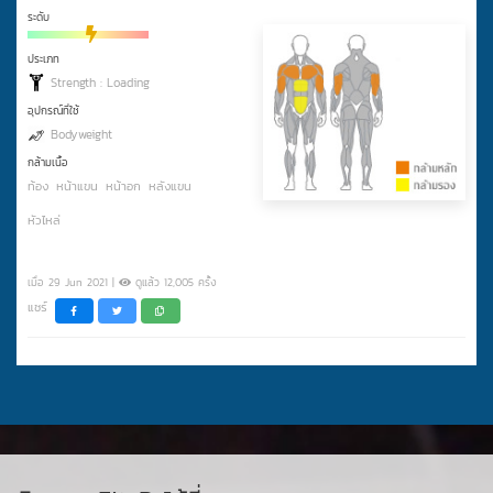
ระดับ
ประเภท
Strength : Loading
อุปกรณ์ที่ใช้
Bodyweight
กล้ามเนื้อ
ท้อง
หน้าแขน
หน้าอก
หลังแขน
หัวไหล่
เมื่อ 29 Jun 2021 |
ดูแล้ว 12,005 ครั้ง
แชร์