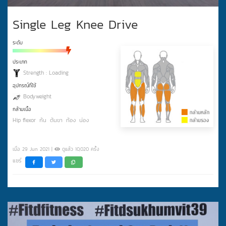
Single Leg Knee Drive
ระดับ
ประเภท
Strength : Loading
อุปกรณ์ที่ใช้
Bodyweight
กล้ามเนื้อ
Hip flexor
ก้น
ต้นขา
ท้อง
น่อง
เมื่อ 29 Jun 2021 |
ดูแล้ว 10,020 ครั้ง
แชร์