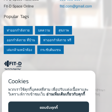
Fit-D Space Online
fitd.com@gmail.com
Popular Tags
ท่าออกกำลังกาย
บทความ
สุขภาพ
ออกกำลังกาย ที่บ้าน
ท่าออกกำลังกาย ฟรี
เล่มกล้ามหน้าท้อง
กระชับต้นแขน
© 2020 Fit-D.com & Fit-D Finess
Cookies
About Us
|
นโยบายความเป็นส่วนตัว
|
เงื่อนไขการใช้เว็บ
พวกเราใช้คุกกี้บุคคลที่สาม เพื่อปรับแต่งเนื้อหาและ
เนื้อหาที่ใช้ในเว็บนี้ ไม่สามารถใช้แทนคำปรึกษา คำแนะนำ วินิจฉัย หรือวิธีรักษา
วิเคราะห์การเข้าชมเว็บ
อ่านเพิ่มเติมเกี่ยวกับคุกกี้
โรคที่แนะนำจากผู้เชี่ยวชาญหรือแพทย์ได้ เราสนับสนุนให้ปรึกษาแพทย์หรือผู้
เชี่ยวชาญก่อนเริ่มโปรแกรมใหม่ทุกครั้ง
Developed by :
Natthapong Tuscharoen
ยอมรับคุกกี้