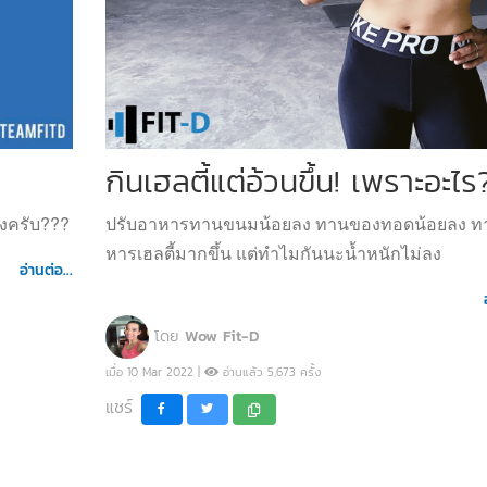
กินเฮลตี้แต่อ้วนขึ้น! เพราะอะไร
ยังครับ???
ปรับอาหารทานขนมน้อยลง ทานของทอดน้อยลง ท
หารเฮลตี้มากขึ้น แต่ทำไมกันนะน้ำหนักไม่ลง
อ่านต่อ...
โดย
Wow Fit-D
เมื่อ 10 Mar 2022 |
อ่านแล้ว 5,673 ครั้ง
แชร์