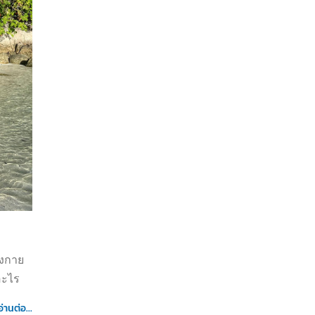
างกาย
อะไร
อ่านต่อ...