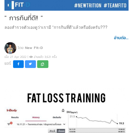
" การกินที่ดี!! "
ลองสำรวจตัวเองดูว่าเรามี ”การกินที่ดี”แล้วหรือยังครับ???
อ่านต่อ...
โดย
New Fit-D
เมื่อ 27 Apr 2022 |
อ่านแล้ว 3,621 ครั้ง
แชร์