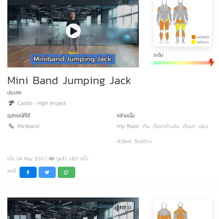
ระดับ
Mini Band Jumping Jack
ประเภท
Cardio : High Impact
อุปกรณ์ที่ใช้
กล้ามเนื้อ
Miniband
Hip flexor
ก้น
ต้นขาด้านใน
ต้นขา
น่อง
หัวไหล่
ไหล่ข้าง
เมื่อ 04 May 2021 |
ดูแล้ว 1,453 ครั้ง
แชร์