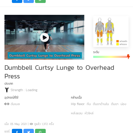
ระดับ
Dumbbell Curtsy Lunge to Overhead
Press
ประเภท
Strength : Loading
อุปกรณ์ที่ใช้
กล้ามเนื้อ
ดัมเบล
Hip flexor
ก้น
ต้นขาด้านใน
ต้นขา
น่อง
หลังแขน
หัวไหล่
เมื่อ 05 May 2021 |
ดูแล้ว 1,372 ครั้ง
แชร์