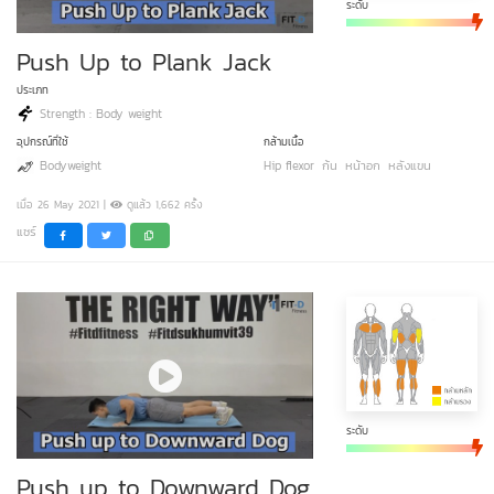
ระดับ
Push Up to Plank Jack
ประเภท
Strength : Body weight
อุปกรณ์ที่ใช้
กล้ามเนื้อ
Bodyweight
Hip flexor
ก้น
หน้าอก
หลังแขน
เมื่อ 26 May 2021 |
ดูแล้ว 1,662 ครั้ง
แชร์
ระดับ
Push up to Downward Dog