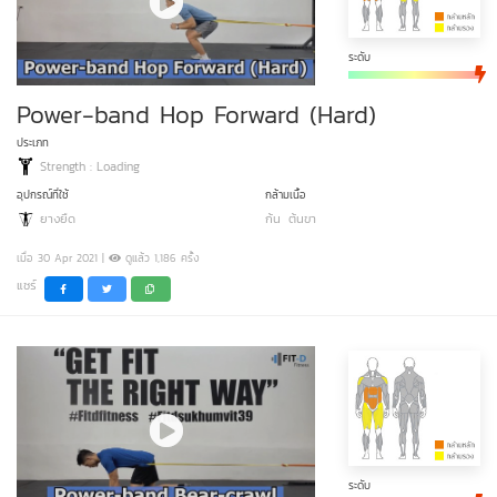
ระดับ
Power-band Hop Forward (Hard)
ประเภท
Strength : Loading
อุปกรณ์ที่ใช้
กล้ามเนื้อ
ยางยืด
ก้น
ต้นขา
เมื่อ 30 Apr 2021 |
ดูแล้ว 1,186 ครั้ง
แชร์
ระดับ