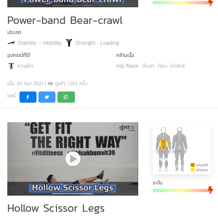
Power-band Bear-crawl
ประเภท
Stability - Mobility
Strength : Loading
อุปกรณ์ที่ใช้
กล้ามเนื้อ
ยางยืด
Hip flexor
ต้นขา
ท้อง
หัวไหล่
เมื่อ 30 Apr 2021 |
ดูแล้ว 1,253 ครั้ง
แชร์
ระดับ
Hollow Scissor Legs