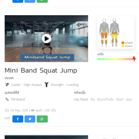
ระดับ
Mini Band Squat Jump
ประเภท
Cardio : High Impact
Strength : Loading
อุปกรณ์ที่ใช้
กล้ามเนื้อ
Miniband
Hip flexor
ก้น
ต้นขาด้านใน
ต้นขา
น่อง
เมื่อ 04 May 2021 |
ดูแล้ว 1,318 ครั้ง
แชร์