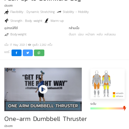
ประเภท
Flexibility : Dynamic Stretching
Stability - Mobility
Strength : Body weight
Warm-up
อุปกรณ์ที่ใช้
กล้ามเนื้อ
Bodyweight
ต้นขา
น่อง
หน้าอก
หลัง
หลังแขน
เมื่อ 17 May 2021 |
ดูแล้ว 2,282 ครั้ง
แชร์
ระดับ
One-arm Dumbbell Thruster
ประเภท