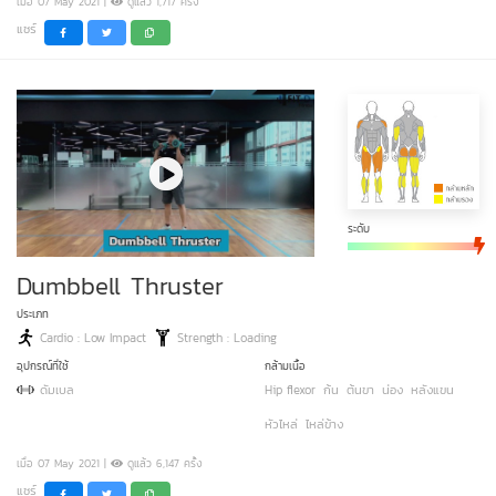
เมื่อ 07 May 2021 |
ดูแล้ว 1,717 ครั้ง
แชร์
ระดับ
Dumbbell Thruster
ประเภท
Cardio : Low Impact
Strength : Loading
อุปกรณ์ที่ใช้
กล้ามเนื้อ
ดัมเบล
Hip flexor
ก้น
ต้นขา
น่อง
หลังแขน
หัวไหล่
ไหล่ข้าง
เมื่อ 07 May 2021 |
ดูแล้ว 6,147 ครั้ง
แชร์