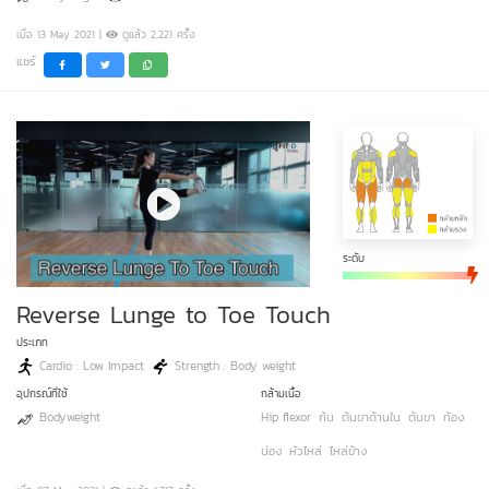
เมื่อ 13 May 2021 |
ดูแล้ว 2,221 ครั้ง
แชร์
ระดับ
Reverse Lunge to Toe Touch
ประเภท
Cardio : Low Impact
Strength : Body weight
อุปกรณ์ที่ใช้
กล้ามเนื้อ
Bodyweight
Hip flexor
ก้น
ต้นขาด้านใน
ต้นขา
ท้อง
น่อง
หัวไหล่
ไหล่ข้าง