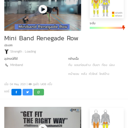
ระดับ
Mini Band Renegade Row
ประเภท
Strength : Loading
อุปกรณ์ที่ใช้
กล้ามเนื้อ
Miniband
ก้น
แขนท่อนล่าง
ต้นขา
ท้อง
น่อง
หน้าแขน
หลัง
หัวไหล่
ไหล่ข้าง
เมื่อ 04 May 2021 |
ดูแล้ว 1,408 ครั้ง
แชร์