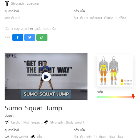
Strength : Loading
อุปกรณ์ที่ใช้
กล้ามเนื้อ
ดัมเบล
ก้น
ต้นขา
หลังแขน
หัวไหล่
ไหล่ข้าง
เมื่อ 13 May 2021 |
ดูแล้ว 1,599 ครั้ง
แชร์
ระดับ
Sumo Squat Jump
ประเภท
Cardio : High Impact
Strength : Body weight
อุปกรณ์ที่ใช้
กล้ามเนื้อ
Bodyweight
เสื่อ
ก้น
ต้นขาด้านใน
ต้นขา
ท้อง
น่อง