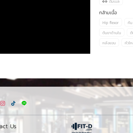
ดัมเบล
กล้ามเนื้อ
Hip flexor
ก้น
ต้นขาด้านใน
ต
หลังแขน
หัวไห
act Us