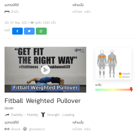
อุปกรณ์ที่ใช้
กล้ามเนื้อ
ม้านั่ง
หน้าอก
หลัง
เมื่อ 07 May 2021 |
ดูแล้ว 2,583 ครั้ง
แชร์
ระดับ
Fitball Weighted Pullover
ประเภท
Stability - Mobility
Strength : Loading
อุปกรณ์ที่ใช้
กล้ามเนื้อ
ดัมเบล
ลูกบอลยาง
หน้าอก
หลัง