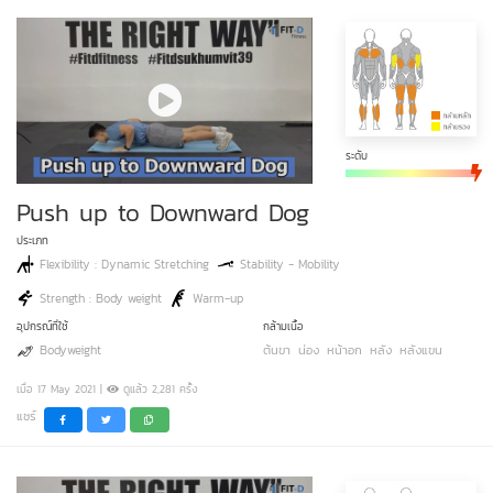
ระดับ
Push up to Downward Dog
ประเภท
Flexibility : Dynamic Stretching
Stability - Mobility
Strength : Body weight
Warm-up
อุปกรณ์ที่ใช้
กล้ามเนื้อ
Bodyweight
ต้นขา
น่อง
หน้าอก
หลัง
หลังแขน
เมื่อ 17 May 2021 |
ดูแล้ว 2,281 ครั้ง
แชร์