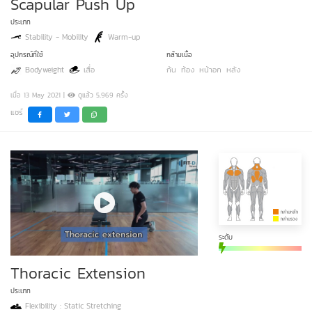
Scapular Push Up
ประเภท
Stability - Mobility
Warm-up
อุปกรณ์ที่ใช้
กล้ามเนื้อ
Bodyweight
เสื่อ
ก้น
ท้อง
หน้าอก
หลัง
เมื่อ 13 May 2021 |
ดูแล้ว 5,969 ครั้ง
แชร์
ระดับ
Thoracic Extension
ประเภท
Flexibility : Static Stretching