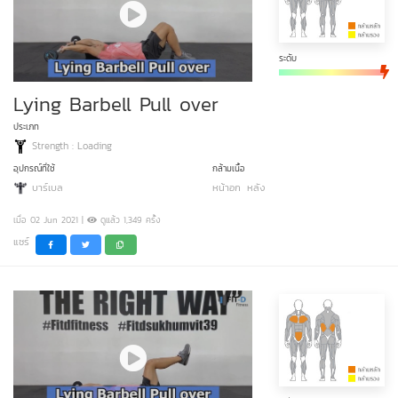
ระดับ
Lying Barbell Pull over
ประเภท
Strength : Loading
อุปกรณ์ที่ใช้
กล้ามเนื้อ
บาร์เบล
หน้าอก
หลัง
เมื่อ 02 Jun 2021 |
ดูแล้ว 1,349 ครั้ง
แชร์