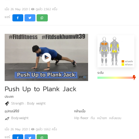
เมื่อ 26 May 2021 |
ดูแล้ว 2,562 ครั้ง
แชร์
ระดับ
Push Up to Plank Jack
ประเภท
Strength : Body weight
อุปกรณ์ที่ใช้
กล้ามเนื้อ
Bodyweight
Hip flexor
ก้น
หน้าอก
หลังแขน
เมื่อ 26 May 2021 |
ดูแล้ว 1,662 ครั้ง
แชร์