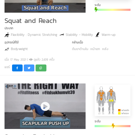
ระดับ
Squat and Reach
ประเภท
Flexibility : Dynamic Stretching
Stability - Mobility
Warm-up
อุปกรณ์ที่ใช้
กล้ามเนื้อ
Bodyweight
ต้นขาด้านใน
หน้าอก
หลัง
เมื่อ 17 May 2021 |
ดูแล้ว 2,439 ครั้ง
แชร์
ระดับ