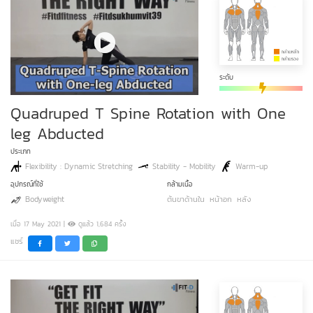
ระดับ
Quadruped T Spine Rotation with One
leg Abducted
ประเภท
Flexibility : Dynamic Stretching
Stability - Mobility
Warm-up
อุปกรณ์ที่ใช้
กล้ามเนื้อ
Bodyweight
ต้นขาด้านใน
หน้าอก
หลัง
เมื่อ 17 May 2021 |
ดูแล้ว 1,684 ครั้ง
แชร์