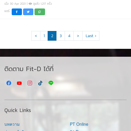
เมื่อ 30 Apr 2021 |
ดูแล้ว 1,217 ครั้ง
แชร์
<
1
2
3
4
>
Last ›
ติดตาม Fit-D ได้ที่
Quick Links
บทความ
PT Online