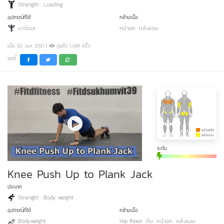
Strength : Loading
อุปกรณ์ที่ใช้
กล้ามเนื้อ
บาร์เบล
หน้าอก
หลังแขน
เมื่อ 02 Jun 2021 |
ดูแล้ว 1,349 ครั้ง
แชร์
ระดับ
Knee Push Up to Plank Jack
ประเภท
Strength : Body weight
อุปกรณ์ที่ใช้
กล้ามเนื้อ
Bodyweight
Hip flexor
ก้น
หน้าอก
หลังแขน