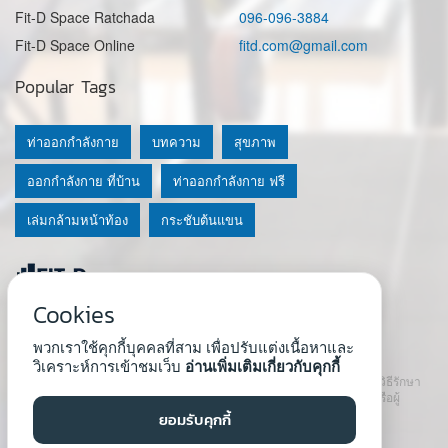
Fit-D Space Ratchada
096-096-3884
Fit-D Space Online
fitd.com@gmail.com
Popular Tags
ท่าออกกำลังกาย
บทความ
สุขภาพ
ออกกำลังกาย ที่บ้าน
ท่าออกกำลังกาย ฟรี
เล่มกล้ามหน้าท้อง
กระชับต้นแขน
Cookies
© 2020 Fit-D.com & Fit-D Finess
พวกเราใช้คุกกี้บุคคลที่สาม เพื่อปรับแต่งเนื้อหาและ
About Us
|
นโยบายความเป็นส่วนตัว
|
เงื่อนไขการใช้เว็บ
วิเคราะห์การเข้าชมเว็บ
อ่านเพิ่มเติมเกี่ยวกับคุกกี้
เนื้อหาที่ใช้ในเว็บนี้ ไม่สามารถใช้แทนคำปรึกษา คำแนะนำ วินิจฉัย หรือวิธีรักษา
โรคที่แนะนำจากผู้เชี่ยวชาญหรือแพทย์ได้ เราสนับสนุนให้ปรึกษาแพทย์หรือผู้
เชี่ยวชาญก่อนเริ่มโปรแกรมใหม่ทุกครั้ง
ยอมรับคุกกี้
Developed by :
Natthapong Tuscharoen