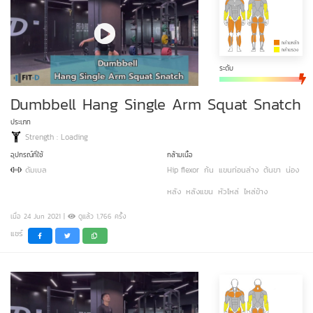
ระดับ
Dumbbell Hang Single Arm Squat Snatch
ประเภท
Strength : Loading
อุปกรณ์ที่ใช้
กล้ามเนื้อ
ดัมเบล
Hip flexor
ก้น
แขนท่อนล่าง
ต้นขา
น่อง
หลัง
หลังแขน
หัวไหล่
ไหล่ข้าง
เมื่อ 24 Jun 2021 |
ดูแล้ว 1,766 ครั้ง
แชร์