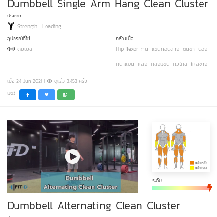
Dumbbell Single Arm Hang Clean Cluster
ประเภท
Strength : Loading
อุปกรณ์ที่ใช้
กล้ามเนื้อ
ดัมเบล
Hip flexor
ก้น
แขนท่อนล่าง
ต้นขา
น่อง
หน้าแขน
หลัง
หลังแขน
หัวไหล่
ไหล่ข้าง
เมื่อ 24 Jun 2021 |
ดูแล้ว 3,453 ครั้ง
แชร์
ระดับ
Dumbbell Alternating Clean Cluster