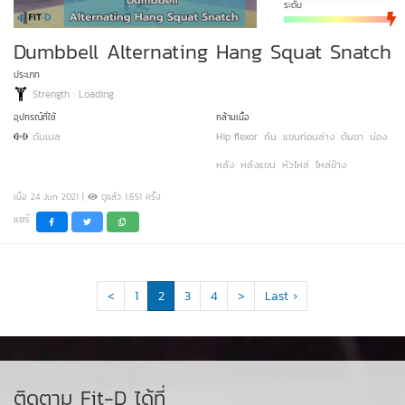
ระดับ
Dumbbell Alternating Hang Squat Snatch
ประเภท
Strength : Loading
อุปกรณ์ที่ใช้
กล้ามเนื้อ
ดัมเบล
Hip flexor
ก้น
แขนท่อนล่าง
ต้นขา
น่อง
หลัง
หลังแขน
หัวไหล่
ไหล่ข้าง
เมื่อ 24 Jun 2021 |
ดูแล้ว 1,651 ครั้ง
แชร์
<
1
2
3
4
>
Last ›
ติดตาม Fit-D ได้ที่