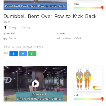
ระดับ
Dumbbell Bent Over Row to Kick Back
ประเภท
Strength : Loading
อุปกรณ์ที่ใช้
กล้ามเนื้อ
ดัมเบล
หลัง
หลังแขน
หัวไหล่
เมื่อ 29 Jun 2021 |
ดูแล้ว 3,194 ครั้ง
แชร์
ระดับ