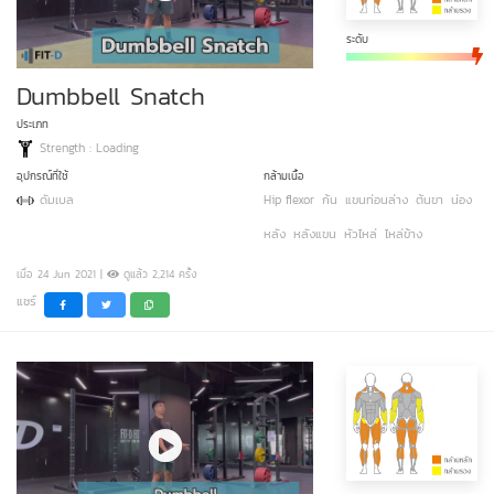
ระดับ
Dumbbell Snatch
ประเภท
Strength : Loading
อุปกรณ์ที่ใช้
กล้ามเนื้อ
ดัมเบล
Hip flexor
ก้น
แขนท่อนล่าง
ต้นขา
น่อง
หลัง
หลังแขน
หัวไหล่
ไหล่ข้าง
เมื่อ 24 Jun 2021 |
ดูแล้ว 2,214 ครั้ง
แชร์