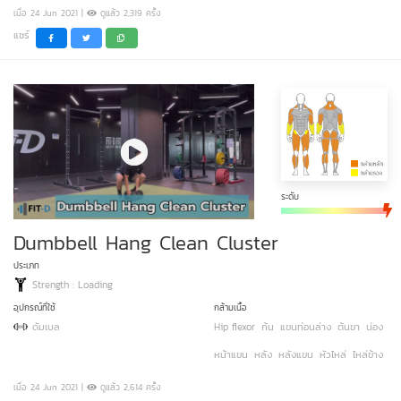
เมื่อ 24 Jun 2021 |
ดูแล้ว 2,319 ครั้ง
แชร์
ระดับ
Dumbbell Hang Clean Cluster
ประเภท
Strength : Loading
อุปกรณ์ที่ใช้
กล้ามเนื้อ
ดัมเบล
Hip flexor
ก้น
แขนท่อนล่าง
ต้นขา
น่อง
หน้าแขน
หลัง
หลังแขน
หัวไหล่
ไหล่ข้าง
เมื่อ 24 Jun 2021 |
ดูแล้ว 2,614 ครั้ง