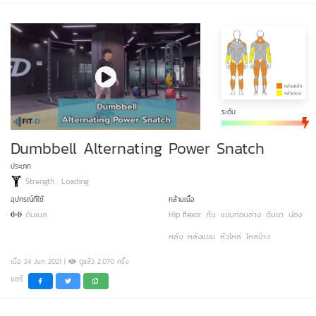
ระดับ
Dumbbell Alternating Power Snatch
ประเภท
Strength : Loading
อุปกรณ์ที่ใช้
กล้ามเนื้อ
ดัมเบล
Hip flexor
ก้น
แขนท่อนล่าง
ต้นขา
น่อง
หลัง
หลังแขน
หัวไหล่
ไหล่ข้าง
เมื่อ 24 Jun 2021 |
ดูแล้ว 2,070 ครั้ง
แชร์