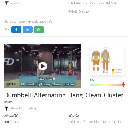
บาร์เบล
Hip flexor
ก้น
ต้นขา
น่อง
หลังแขน
หัวไหล่
ไหล่ข้าง
เมื่อ 24 Jun 2021 |
ดูแล้ว 2,509 ครั้ง
แชร์
ระดับ
Dumbbell Alternating Hang Clean Cluster
ประเภท
Strength : Loading
อุปกรณ์ที่ใช้
กล้ามเนื้อ
ดัมเบล
Hip flexor
ก้น
แขนท่อนล่าง
ต้นขา
น่อง