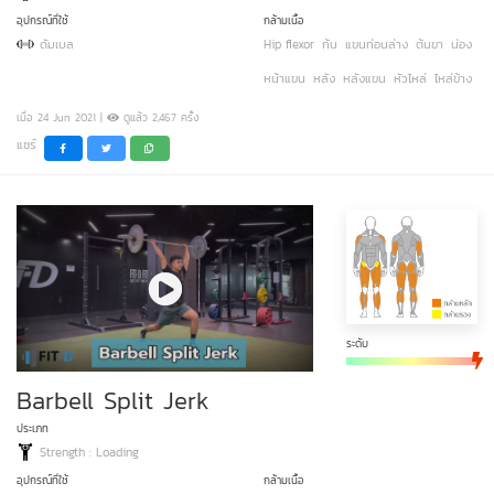
อุปกรณ์ที่ใช้
กล้ามเนื้อ
ดัมเบล
Hip flexor
ก้น
แขนท่อนล่าง
ต้นขา
น่อง
หน้าแขน
หลัง
หลังแขน
หัวไหล่
ไหล่ข้าง
เมื่อ 24 Jun 2021 |
ดูแล้ว 2,467 ครั้ง
แชร์
ระดับ
Barbell Split Jerk
ประเภท
Strength : Loading
อุปกรณ์ที่ใช้
กล้ามเนื้อ