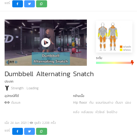
แชร์
ระดับ
Dumbbell Alternating Snatch
ประเภท
Strength : Loading
อุปกรณ์ที่ใช้
กล้ามเนื้อ
ดัมเบล
Hip flexor
ก้น
แขนท่อนล่าง
ต้นขา
น่อง
หลัง
หลังแขน
หัวไหล่
ไหล่ข้าง
เมื่อ 24 Jun 2021 |
ดูแล้ว 2,208 ครั้ง
แชร์