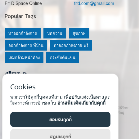
Fit-D Space Online
fitd.com@gmail.com
Popular Tags
ท่าออกกำลังกาย
บทความ
สุขภาพ
ออกกำลังกาย ที่บ้าน
ท่าออกกำลังกาย ฟรี
เล่มกล้ามหน้าท้อง
กระชับต้นแขน
Cookies
© 2020 Fit-D.com & Fit-D Finess
พวกเราใช้คุกกี้บุคคลที่สาม เพื่อปรับแต่งเนื้อหาและ
About Us
|
นโยบายความเป็นส่วนตัว
|
เงื่อนไขการใช้เว็บ
วิเคราะห์การเข้าชมเว็บ
อ่านเพิ่มเติมเกี่ยวกับคุกกี้
เนื้อหาที่ใช้ในเว็บนี้ ไม่สามารถใช้แทนคำปรึกษา คำแนะนำ วินิจฉัย หรือวิธีรักษา
โรคที่แนะนำจากผู้เชี่ยวชาญหรือแพทย์ได้ เราสนับสนุนให้ปรึกษาแพทย์หรือผู้
เชี่ยวชาญก่อนเริ่มโปรแกรมใหม่ทุกครั้ง
ยอมรับคุกกี้
Developed by :
Natthapong Tuscharoen
ปฏิเสธคุกกี้