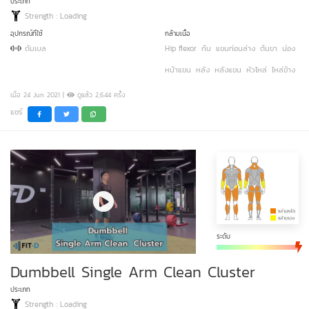
ประเภท
Strength : Loading
อุปกรณ์ที่ใช้
กล้ามเนื้อ
ดัมเบล
Hip flexor
ก้น
แขนท่อนล่าง
ต้นขา
น่อง
หน้าแขน
หลัง
หลังแขน
หัวไหล่
ไหล่ข้าง
เมื่อ 24 Jun 2021 |
ดูแล้ว 2,644 ครั้ง
แชร์
ระดับ
Dumbbell Single Arm Clean Cluster
ประเภท
Strength : Loading