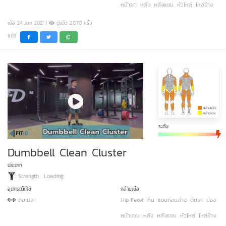
หน้าอก
หลัง
หลังแขน
หัวไหล่
ไหล่ข้าง
เมื่อ 24 Jun 2021 |
ดูแล้ว 2,670 ครั้ง
แชร์
ระดับ
Dumbbell Clean Cluster
ประเภท
Strength : Loading
อุปกรณ์ที่ใช้
กล้ามเนื้อ
ดัมเบล
Hip flexor
ก้น
แขนท่อนล่าง
ต้นขา
น่อง
หน้าแขน
หลัง
หลังแขน
หัวไหล่
ไหล่ข้าง