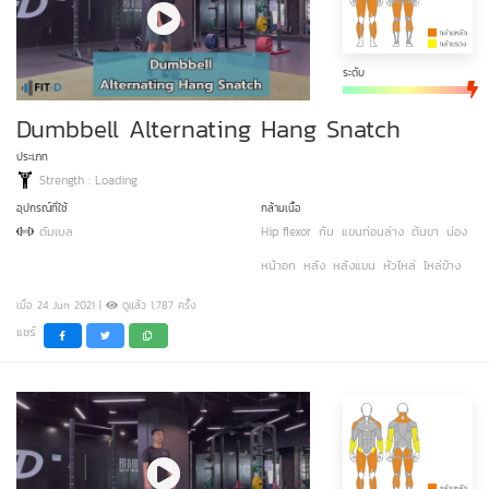
ระดับ
Dumbbell Alternating Hang Snatch
ประเภท
Strength : Loading
อุปกรณ์ที่ใช้
กล้ามเนื้อ
ดัมเบล
Hip flexor
ก้น
แขนท่อนล่าง
ต้นขา
น่อง
หน้าอก
หลัง
หลังแขน
หัวไหล่
ไหล่ข้าง
เมื่อ 24 Jun 2021 |
ดูแล้ว 1,787 ครั้ง
แชร์