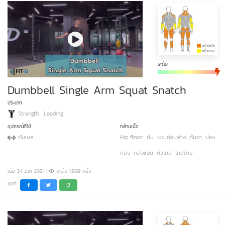
ระดับ
Dumbbell Single Arm Squat Snatch
ประเภท
Strength : Loading
อุปกรณ์ที่ใช้
กล้ามเนื้อ
ดัมเบล
Hip flexor
ก้น
แขนท่อนล่าง
ต้นขา
น่อง
หลัง
หลังแขน
หัวไหล่
ไหล่ข้าง
เมื่อ 24 Jun 2021 |
ดูแล้ว 1,909 ครั้ง
แชร์