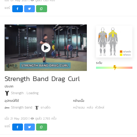
เมื่อ 07 May 2021 |
ดูแล้ว 1,521 ครั้ง
แชร์
ระดับ
Strength Band Drag Curl
ประเภท
Strength : Loading
อุปกรณ์ที่ใช้
กล้ามเนื้อ
Strength band
ยางยืด
หน้าแขน
หลัง
หัวไหล่
เมื่อ 21 May 2020 |
ดูแล้ว 2,765 ครั้ง
แชร์