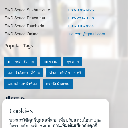
Fit-D Space Sukhumvit 39
083-938-0426
Fit-D Space Phayathai
098-281-1038
Fit-D Space Ratchada
096-096-3884
Fit-D Space Online
fitd.com@gmail.com
Popular Tags
ท่าออกกำลังกาย
บทความ
สุขภาพ
ออกกำลังกาย ที่บ้าน
ท่าออกกำลังกาย ฟรี
เล่มกล้ามหน้าท้อง
กระชับต้นแขน
Cookies
© 2020 Fit-D.com & Fit-D Finess
พวกเราใช้คุกกี้บุคคลที่สาม เพื่อปรับแต่งเนื้อหาและ
About Us
|
นโยบายความเป็นส่วนตัว
|
เงื่อนไขการใช้เว็บ
วิเคราะห์การเข้าชมเว็บ
อ่านเพิ่มเติมเกี่ยวกับคุกกี้