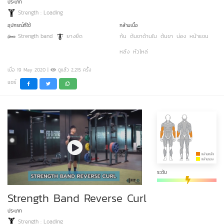
ประเภท
Strength : Loading
อุปกรณ์ที่ใช้
กล้ามเนื้อ
Strength band
ยางยืด
ก้น
ต้นขาด้านใน
ต้นขา
น่อง
หน้าแขน
หลัง
หัวไหล่
เมื่อ 19 May 2020 |
ดูแล้ว 2,215 ครั้ง
แชร์
ระดับ
Strength Band Reverse Curl
ประเภท
Strength : Loading