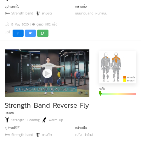
อุปกรณ์ที่ใช้
กล้ามเนื้อ
Strength band
ยางยืด
แขนท่อนล่าง
หน้าแขน
เมื่อ 19 May 2020 |
ดูแล้ว 1,912 ครั้ง
แชร์
ระดับ
Strength Band Reverse Fly
ประเภท
Strength : Loading
Warm-up
อุปกรณ์ที่ใช้
กล้ามเนื้อ
Strength band
ยางยืด
หลัง
หัวไหล่