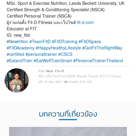
MSc. Sport & Exercise Nutrition, Leeds Beckett University, UK
Certified Strength & Conditioning Specialist (NSCA)
Certified Personal Trainer (NSCA)
ผู้ร่วมก่อตั้ง Fit-D Fitness และเว็บไซต์
fit-d.com
Educator at FIT
IG: new_fitd
#Newtrition
#TeamFitD
#FitDTraining
#FitDSpace
#FitDAcademy
#HappyHealthyLifestyle
#GetFitTheRightWay
#certified
#personaltrainer
#CSCS
#EatandTrain
#EatWellTrainSmart
#PersonalTrainerThailand
โดย
New Fit-D
พี่นิว หนึ่งในเจ้าของฟิตดี, Master Trainer at Fit-D fitness
เมื่อ 24 Nov 2021 |
อ่านแล้ว 2,213 ครั้ง
บทความที่เกี่ยวข้อง