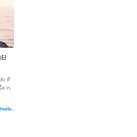
าย
ง ที่
ี้ควร
อ่านต่อ...