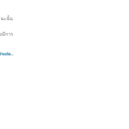
ฉะนั้น
ือมีการ
อ่านต่อ...