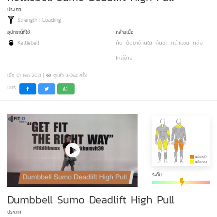
ประเภท
Strength : Loading
อุปกรณ์ที่ใช้
กล้ามเนื้อ
Kettlebell
ก้น
ต้นขาด้านใน
ต้นขา
หน้าแขน
หลัง
ไหล่ข้าง
เมื่อ 01 Feb 2021 |
ดูแล้ว 3,064 ครั้ง
แชร์
ระดับ
Dumbbell Sumo Deadlift High Pull
ประเภท