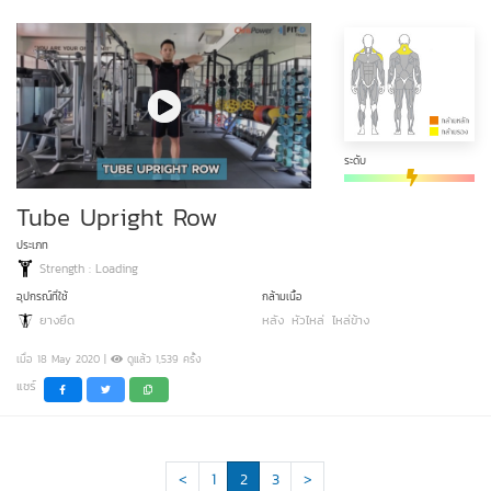
ระดับ
Tube Upright Row
ประเภท
Strength : Loading
อุปกรณ์ที่ใช้
กล้ามเนื้อ
ยางยืด
หลัง
หัวไหล่
ไหล่ข้าง
เมื่อ 18 May 2020 |
ดูแล้ว 1,539 ครั้ง
แชร์
<
1
2
3
>