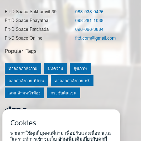
Fit-D Space Sukhumvit 39
083-938-0426
Fit-D Space Phayathai
098-281-1038
Fit-D Space Ratchada
096-096-3884
Fit-D Space Online
fitd.com@gmail.com
Popular Tags
ท่าออกกำลังกาย
บทความ
สุขภาพ
ออกกำลังกาย ที่บ้าน
ท่าออกกำลังกาย ฟรี
เล่มกล้ามหน้าท้อง
กระชับต้นแขน
Cookies
© 2020 Fit-D.com & Fit-D Finess
พวกเราใช้คุกกี้บุคคลที่สาม เพื่อปรับแต่งเนื้อหาและ
About Us
|
นโยบายความเป็นส่วนตัว
|
เงื่อนไขการใช้เว็บ
วิเคราะห์การเข้าชมเว็บ
อ่านเพิ่มเติมเกี่ยวกับคุกกี้