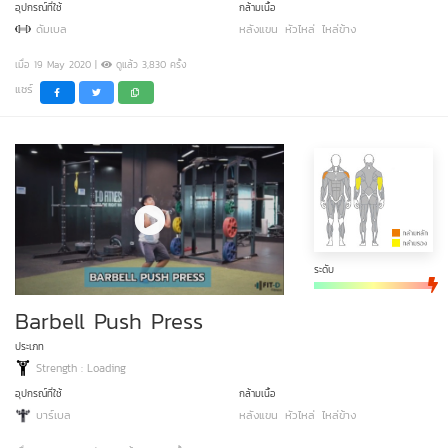
อุปกรณ์ที่ใช้
กล้ามเนื้อ
ดัมเบล
หลังแขน
หัวไหล่
ไหล่ข้าง
เมื่อ 19 May 2020 |
ดูแล้ว 3,830 ครั้ง
แชร์
ระดับ
Barbell Push Press
ประเภท
Strength : Loading
อุปกรณ์ที่ใช้
กล้ามเนื้อ
บาร์เบล
หลังแขน
หัวไหล่
ไหล่ข้าง