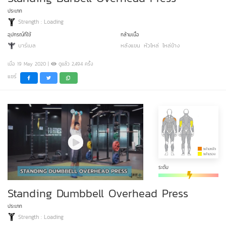
ประเภท
Strength : Loading
อุปกรณ์ที่ใช้
กล้ามเนื้อ
บาร์เบล
หลังแขน
หัวไหล่
ไหล่ข้าง
เมื่อ 19 May 2020 |
ดูแล้ว 2,494 ครั้ง
แชร์
ระดับ
Standing Dumbbell Overhead Press
ประเภท
Strength : Loading