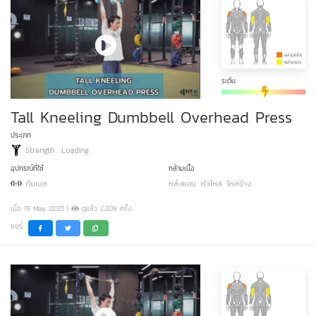
ระดับ
Tall Kneeling Dumbbell Overhead Press
ประเภท
Strength : Loading
อุปกรณ์ที่ใช้
กล้ามเนื้อ
ดัมเบล
หลังแขน
หัวไหล่
ไหล่ข้าง
เมื่อ 19 May 2020 |
ดูแล้ว 2,209 ครั้ง
แชร์