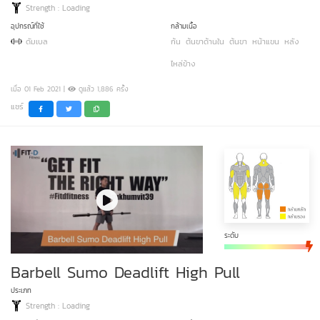
Strength : Loading
อุปกรณ์ที่ใช้
กล้ามเนื้อ
ดัมเบล
ก้น
ต้นขาด้านใน
ต้นขา
หน้าแขน
หลัง
ไหล่ข้าง
เมื่อ 01 Feb 2021 |
ดูแล้ว 1,886 ครั้ง
แชร์
ระดับ
Barbell Sumo Deadlift High Pull
ประเภท
Strength : Loading