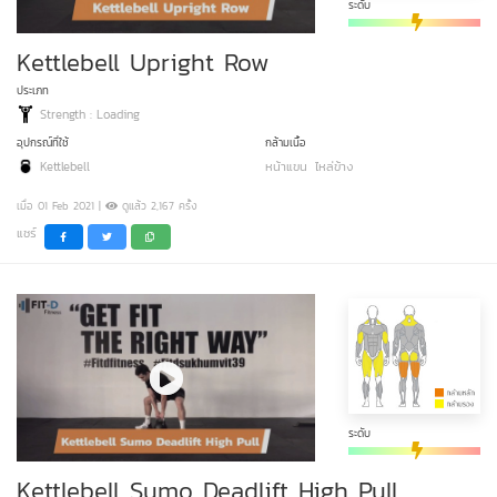
ระดับ
Kettlebell Upright Row
ประเภท
Strength : Loading
อุปกรณ์ที่ใช้
กล้ามเนื้อ
Kettlebell
หน้าแขน
ไหล่ข้าง
เมื่อ 01 Feb 2021 |
ดูแล้ว 2,167 ครั้ง
แชร์
ระดับ
Kettlebell Sumo Deadlift High Pull