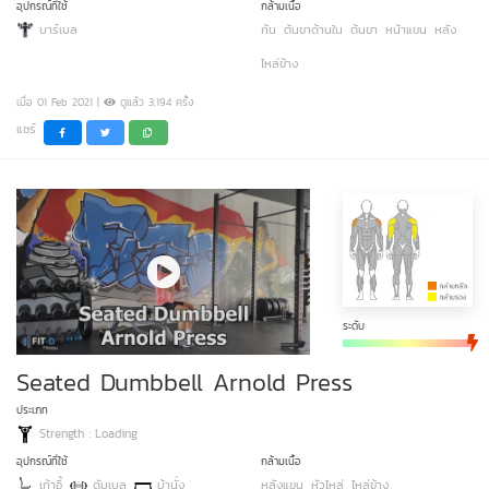
อุปกรณ์ที่ใช้
กล้ามเนื้อ
บาร์เบล
ก้น
ต้นขาด้านใน
ต้นขา
หน้าแขน
หลัง
ไหล่ข้าง
เมื่อ 01 Feb 2021 |
ดูแล้ว 3,194 ครั้ง
แชร์
ระดับ
Seated Dumbbell Arnold Press
ประเภท
Strength : Loading
อุปกรณ์ที่ใช้
กล้ามเนื้อ
เก้าอี้
ดัมเบล
ม้านั่ง
หลังแขน
หัวไหล่
ไหล่ข้าง