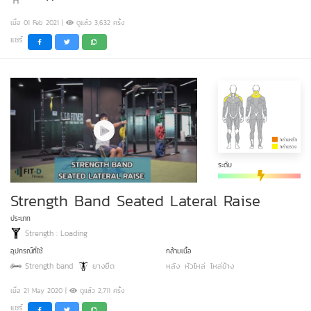
เมื่อ 01 Feb 2021 |
ดูแล้ว 3,632 ครั้ง
แชร์
ระดับ
Strength Band Seated Lateral Raise
ประเภท
Strength : Loading
อุปกรณ์ที่ใช้
กล้ามเนื้อ
Strength band
ยางยืด
หลัง
หัวไหล่
ไหล่ข้าง
เมื่อ 21 May 2020 |
ดูแล้ว 2,711 ครั้ง
แชร์