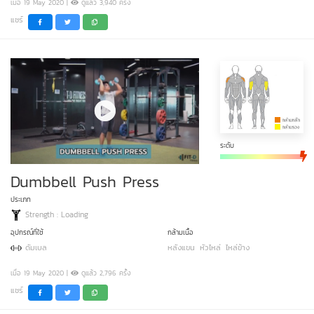
เมื่อ 19 May 2020 |
ดูแล้ว 3,940 ครั้ง
แชร์
ระดับ
Dumbbell Push Press
ประเภท
Strength : Loading
อุปกรณ์ที่ใช้
กล้ามเนื้อ
ดัมเบล
หลังแขน
หัวไหล่
ไหล่ข้าง
เมื่อ 19 May 2020 |
ดูแล้ว 2,796 ครั้ง
แชร์