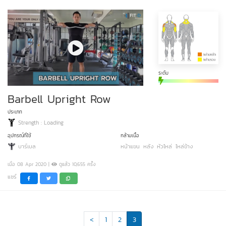
ระดับ
Barbell Upright Row
ประเภท
Strength : Loading
อุปกรณ์ที่ใช้
กล้ามเนื้อ
บาร์เบล
หน้าแขน
หลัง
หัวไหล่
ไหล่ข้าง
เมื่อ 08 Apr 2020 |
ดูแล้ว 10,655 ครั้ง
แชร์
<
1
2
3