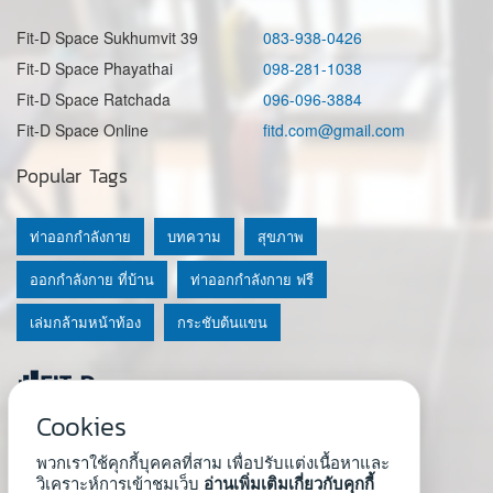
Fit-D Space Sukhumvit 39
083-938-0426
Fit-D Space Phayathai
098-281-1038
Fit-D Space Ratchada
096-096-3884
Fit-D Space Online
fitd.com@gmail.com
Popular Tags
ท่าออกกำลังกาย
บทความ
สุขภาพ
ออกกำลังกาย ที่บ้าน
ท่าออกกำลังกาย ฟรี
เล่มกล้ามหน้าท้อง
กระชับต้นแขน
Cookies
© 2020 Fit-D.com & Fit-D Finess
พวกเราใช้คุกกี้บุคคลที่สาม เพื่อปรับแต่งเนื้อหาและ
About Us
|
นโยบายความเป็นส่วนตัว
|
เงื่อนไขการใช้เว็บ
วิเคราะห์การเข้าชมเว็บ
อ่านเพิ่มเติมเกี่ยวกับคุกกี้