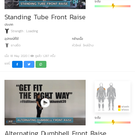
ระดับ
Standing Tube Front Raise
ประเภท
Strength : Loading
อุปกรณ์ที่ใช้
กล้ามเนื้อ
ยางยืด
หัวไหล่
ไหล่ข้าง
เมื่อ 18 May 2020 |
ดูแล้ว 1,287 ครั้ง
แชร์
ระดับ
Alternating Dumbbell Front Raise