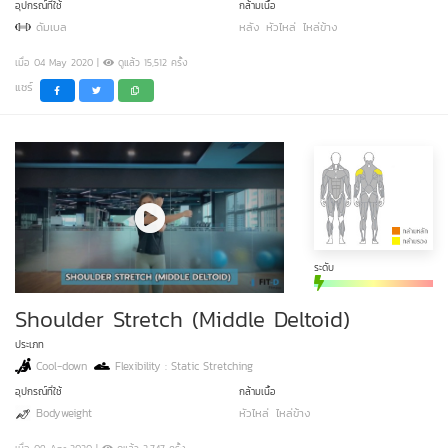
อุปกรณ์ที่ใช้
กล้ามเนื้อ
ดัมเบล
หลัง
หัวไหล่
ไหล่ข้าง
เมื่อ 04 May 2020 |
ดูแล้ว 15,512 ครั้ง
แชร์
ระดับ
Shoulder Stretch (Middle Deltoid)
ประเภท
Cool-down
Flexibility : Static Stretching
อุปกรณ์ที่ใช้
กล้ามเนื้อ
Bodyweight
หัวไหล่
ไหล่ข้าง