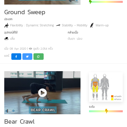
Ground Sweep
ประเภท
Flexibility : Dynamic Stretching
Stability - Mobility
Warm-up
อุปกรณ์ที่ใช้
กล้ามเนื้อ
เสื่อ
ต้นขา
น่อง
เมื่อ 08 Apr 2020 |
ดูแล้ว 2,054 ครั้ง
แชร์
ระดับ
Bear Crawl