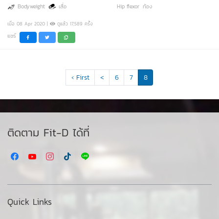
Bodyweight
เสื่อ
Hip flexor
ท้อง
เมื่อ 08 Apr 2020 |
ดูแล้ว 17,589 ครั้ง
แชร์
‹ First
<
6
7
8
ติดตาม Fit-D ได้ที่
Quick Links