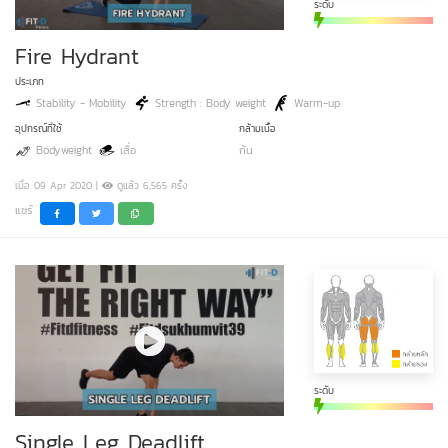
ระดับ
Fire Hydrant
ประเภท
Stability - Mobility
Strength : Body weight
Warm-up
อุปกรณ์ที่ใช้
กล้ามเนื้อ
Bodyweight
เสื่อ
ก้น
เมื่อ 09 Apr 2020 |
ดูแล้ว 6,565 ครั้ง
แชร์
ระดับ
Single Leg Deadlift