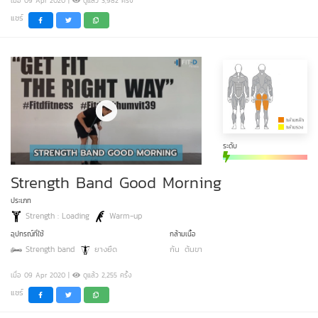
เมื่อ 09 Apr 2020 |
ดูแล้ว 3,982 ครั้ง
แชร์
ระดับ
Strength Band Good Morning
ประเภท
Strength : Loading
Warm-up
อุปกรณ์ที่ใช้
กล้ามเนื้อ
Strength band
ยางยืด
ก้น
ต้นขา
เมื่อ 09 Apr 2020 |
ดูแล้ว 2,255 ครั้ง
แชร์