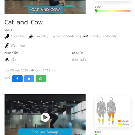
ระดับ
Cat and Cow
ประเภท
Cool-down
Flexibility : Dynamic Stretching
Stability - Mobility
Warm-up
อุปกรณ์ที่ใช้
กล้ามเนื้อ
เสื่อ
ท้อง
หลัง
เมื่อ 08 Apr 2020 |
ดูแล้ว 3,768 ครั้ง
แชร์
ระดับ