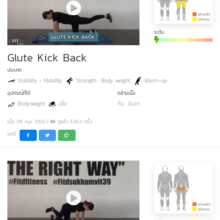
ระดับ
Glute Kick Back
ประเภท
Stability - Mobility
Strength : Body weight
Warm-up
อุปกรณ์ที่ใช้
กล้ามเนื้อ
Bodyweight
เสื่อ
ก้น
ต้นขา
เมื่อ 09 Apr 2020 |
ดูแล้ว 5,963 ครั้ง
แชร์