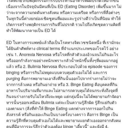
โรคที่เกี่ยวกับพฤติกรรมการรับประทานอาหารที่ผิดปรกติให้มากขึ้น
เนื่องจากในปัจจุบันมีคนที่เป็น ED (Eating Disorder) เพิ่มขึ้นมาก ไม่
ว่าจะจากความกดดันทางสังคม หรือความเครียด หรือการที่สื่อต่างๆ
ในทุกวันนี้ต่างยกย่องเชิดชูคนที่ผอมและรูปร่างดีว่าเป็นที่นิยม ทำให้
เกิดการสร้างพฤติกรรมการกินที่ไม่ปรกติ รวมไปถึงเกิดชุดความคิดที่
ทำให้พัฒนากลายเป็น ED ได้
ED ในทางการแพทย์แล้วถือเป็นโรคทางจิตเวชชนิดหนึ่ง ที่เรามักจะ
ได้ยินคำศัพท์ทาง clinical terms ที่จำแนกประเภทของโรคไว้ อย่าง
เช่น 1. Anorexia Nervosa หรือโรคที่กลัวตัวเองอ้วนจนไม่กินอะไร
หรือออกกำลังกายอย่างหนักเพราะกลัวน้ำหนักขึ้นทั้งๆที่ผอมมากอยู่
แล้ว หรือ 2. Bulimia Nervosa ที่ประกอบไปด้วย episode ของการ
binging หรือการกินไม่หยุดแบบควบคุมตัวเองไม่ได้ และการ
purging คือการพยายามเอาสิ่งที่กินนั้นออกไปจากร่างกายไม่ว่าจะ
จากการล้วงคอ หรือกินยาถ่าย หรือ 3. Binge Eating คือบุคคลที่กิน
อาหารในปริมาณที่มากและไม่สามารถควบคุมได้จนกระทั่งถึงจุดที่
กินจนร่างกายรับไม่ไหวถึงจะหยุด แต่กลุ่มนี้จะไม่ได้พยายามกำจัดอา
หารนั้นๆออกเหมือน Bulimia แต่จะเป็นความรู้สึกผิด รู้สึกแย่กับตัว
เองตามมา (สิ่งที่ทำให้ Binge Eating แตกต่างจากการออกไปกิน
สังสรรค์ หรือกินเยอะเกินเป็นบางครั้งบางคราว คือการ Binge เป็น
ความรู้สึกที่ควบคุมตัวเองไม่ได้และพยายามแยกตัวเองออกจากสังคม
คนที่มีอาการจะรู้สึกว่าตัวเองต้อง binge “เดี๋ยวนี้” และยังมี 4.