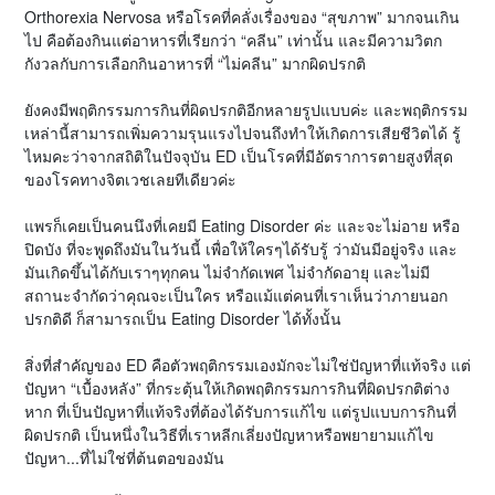
Orthorexia Nervosa หรือโรคที่คลั่งเรื่องของ “สุขภาพ” มากจนเกิน
ไป คือต้องกินแต่อาหารที่เรียกว่า “คลีน” เท่านั้น และมีความวิตก
กังวลกับการเลือกกินอาหารที่ “ไม่คลีน” มากผิดปรกติ
ยังคงมีพฤติกรรมการกินที่ผิดปรกติอีกหลายรูปแบบค่ะ และพฤติกรรม
เหล่านี้สามารถเพิ่มความรุนแรงไปจนถึงทำให้เกิดการเสียชีวิตได้ รู้
ไหมคะว่าจากสถิติในปัจจุบัน ED เป็นโรคที่มีอัตราการตายสูงที่สุด
ของโรคทางจิตเวชเลยทีเดียวค่ะ
แพรก็เคยเป็นคนนึงที่เคยมี Eating Disorder ค่ะ และจะไม่อาย หรือ
ปิดบัง ที่จะพูดถึงมันในวันนี้ เพื่อให้ใครๆได้รับรู้ ว่ามันมีอยู่จริง และ
มันเกิดขึ้นได้กับเราๆทุกคน ไม่จำกัดเพศ ไม่จำกัดอายุ และไม่มี
สถานะจำกัดว่าคุณจะเป็นใคร หรือแม้แต่คนที่เราเห็นว่าภายนอก
ปรกติดี ก็สามารถเป็น Eating Disorder ได้ทั้งนั้น
สิ่งที่สำคัญของ ED คือตัวพฤติกรรมเองมักจะไม่ใช่ปัญหาที่แท้จริง แต่
ปัญหา “เบื้องหลัง” ที่กระตุ้นให้เกิดพฤติกรรมการกินที่ผิดปรกติต่าง
หาก ที่เป็นปัญหาที่แท้จริงที่ต้องได้รับการแก้ไข แต่รูปแบบการกินที่
ผิดปรกติ เป็นหนึ่งในวิธีที่เราหลีกเลี่ยงปัญหาหรือพยายามแก้ไข
ปัญหา...ที่ไม่ใช่ที่ต้นตอของมัน