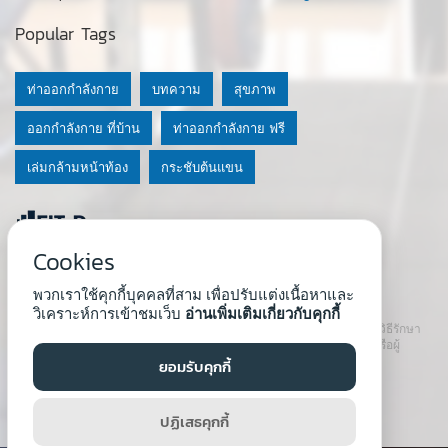
Popular Tags
ท่าออกกำลังกาย
บทความ
สุขภาพ
ออกกำลังกาย ที่บ้าน
ท่าออกกำลังกาย ฟรี
เล่มกล้ามหน้าท้อง
กระชับต้นแขน
Cookies
© 2020 Fit-D.com & Fit-D Finess
พวกเราใช้คุกกี้บุคคลที่สาม เพื่อปรับแต่งเนื้อหาและ
About Us
|
นโยบายความเป็นส่วนตัว
|
เงื่อนไขการใช้เว็บ
วิเคราะห์การเข้าชมเว็บ
อ่านเพิ่มเติมเกี่ยวกับคุกกี้
เนื้อหาที่ใช้ในเว็บนี้ ไม่สามารถใช้แทนคำปรึกษา คำแนะนำ วินิจฉัย หรือวิธีรักษา
โรคที่แนะนำจากผู้เชี่ยวชาญหรือแพทย์ได้ เราสนับสนุนให้ปรึกษาแพทย์หรือผู้
เชี่ยวชาญก่อนเริ่มโปรแกรมใหม่ทุกครั้ง
ยอมรับคุกกี้
Developed by :
Natthapong Tuscharoen
ปฏิเสธคุกกี้