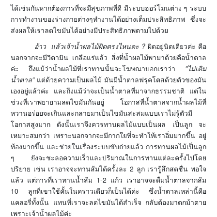
ได้เช่นกันหากต้องการที่จะมีสุขภาพที่ดี มีระบบฮอร์โมนต่าง ๆ ระบบ
การทำงานของร่างกายต่างๆทำงานได้อย่างเต็มประสิทธิภาพ ซึ่งจะ
ส่งผลให้เราลดไขมันได้อย่างมีประสิทธิภาพตามไปด้วย
อ้าว แล้วเจ้าน้ำผลไม้ผิดตรงไหนคะ ?
ผิดอยู่นิดเดียวค่ะ คือ
นอกจากจะมีวิตามิน เกลือแร่แล้ว สิ่งที่น้ำผลไม้พามาด้วยคือน้ำตาล
ค่ะ ถึงแม้ว่าน้ำผลไม้ที่เราทานนั้นจะโฆษณาบอกเราว่า
"ไม่เติม
น้ำตาล"
แต่ด้วยความเป็นผลไม้ มันมีน้ำตาลฟรุคโตสด้วยตัวของมัน
เองอยู่แล้วค่ะ และถึงแม้ว่าจะเป็นน้ำตาลที่มาจากธรรมชาติ แต่ใน
ช่วงที่เราพยายามลดไขมันกันอยู่ โอกาสที่น้ำตาลจากน้ำผลไม้ที่
หวานอร่อยจะเกินและกลายมาเป็นไขมันสะสมแบบเราไม่รู้ตัวมี
โอกาสสูงมาก ดังนั้นเราจึงควรทานผลไม้แบบเป็นผล เป็นลูก จะ
เหมาะสมกว่า เพราะนอกจากจะมีกากใยที่จะทำให้เราอิ่มมากขึ้น อยู่
ท้องมากขึ้น และช่วยในเรื่องระบบขับถ่ายแล้ว การทานผลไม้เป็นลูก
ๆ ยังจะชะลอความเร็วและปริมาณในการทานแต่ละครั้งไปโดย
ปริยาย เช่น เราอาจจะทานส้มได้ครั้งละ 2 ลูก เรารู้สึกสดชื่น พอใจ
แล้ว แต่การที่เราทานน้ำส้ม 1-2 แก้ว เราอาจจะดื่มน้ำตาลจากส้ม
10 ลูกที่เขาใช้คั้นในคราวเดียวก็เป็นได้ค่ะ ซึ่งน้ำตาลเหล่านี้คือ
แคลอรี่ทั้งนั้น แทนที่เราจะลดไขมันได้สำเร็จ กลับต้องมาตกม้าตาย
เพราะเจ้าน้ำผลไม้ค่ะ