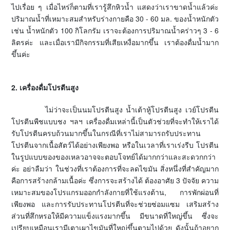
ไปเรื่อย ๆ เมื่อไหร่ก็ตามที่เรารู้สึกหิวน้ำ แสดงว่าเราขาดน้ำแล้วค่ะ
ปริมาณน้ำที่เหมาะสมสำหรับร่างกายคือ 30 - 60 มล. ของน้ำหนักตัว
เช่น น้ำหนักตัว 100 กิโลกรัม เราจะต้องการปริมาณน้ำคร่าวๆ 3 - 6
ลิตรค่ะ และเมื่อเรามีกิจกรรมที่เสียเหงื่อมากขึ้น เราต้องดื่มน้ำมาก
ขึ้นค่ะ
2. เครื่องดื่มโปรตีนสูง
ไม่ว่าจะเป็นนมโปรตีนสูง น้ำเต้าหู้โปรตีนสูง เวย์โปรตีน
โปรตีนพืชแบบชง ฯลฯ เครื่องดื่มเหล่านี้เป็นตัวช่วยที่จะทำให้เราได้
รับโปรตีนครบถ้วนมากขึ้นในกรณีที่เราไม่สามารถรับประทาน
โปรตีนจากเนื้อสัตว์ได้อย่างเพียงพอ หรือในเวลาที่เราเร่งรีบ โปรตีน
ในรูปแบบของของเหลวอาจจะตอบโจทย์ได้มากกว่าและสะดวกกว่า
ค่ะ อย่าลืมว่า ในช่วงที่เราต้องการที่จะลดไขมัน สิ่งหนึ่งที่สำคัญมาก
คือการสร้างกล้ามเนื้อค่ะ ซึ่งการจะสร้างได้ ต้องอาศัย 3 ปัจจัย ความ
เหมาะสมของโปรแกรมออกกำลังกายที่ใช้แรงต้าน, การพักผ่อนที่
เพียงพอ และการรับประทานโปรตีนที่จะช่วยซ่อมแซม เสริมสร้าง
ส่วนที่สึกหรอให้มีความแข็งแรงมากขึ้น มีขนาดที่ใหญ่ขึ้น ซึ่งจะ
เปรียบเหมือนเรามีเตาเผาไขมันที่ใหญ่ขึ้นตามไปด้วย ดังนั้นถ้าอยาก