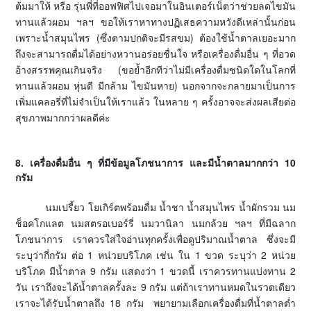
ต้มมาให้ หรือ รุ่นพี่ที่ออฟฟิศไปเจอมาในอินเตอร์เน็ตว่าช่วยลดไขมัน
ทานแล้วผอม ฯลฯ ขอให้เราหาทางปฏิเสธความหวังดีเหล่านั้นก่อน
เพราะน้ำสมุนไพร (ซึ่งตามปกติจะมีรสขม) ต้องใช้น้ำตาลเยอะมาก
ถึงจะสามารถดื่มได้อย่างหวานอร่อยชื่นใจ หรือเครื่องดื่มอื่น ๆ ที่อวด
อ้างสรรพคุณเกินจริง (ขอย้ำอีกทีว่าไม่มีเครื่องดื่มชนิดใดในโลกที่
ทานแล้วผอม หุ่นดี มีกล้าม ไขมันหาย) นอกจากจะกลายมาเป็นการ
เพิ่มแคลอรี่ที่ไม่จำเป็นให้เราแล้ว ในหลาย ๆ ครั้งอาจจะส่งผลเสียต่อ
สุขภาพมากกว่าผลดีค่ะ
8. เครื่องดื่มอื่น ๆ ที่มีข้อมูลโภชนาการ และมีน้ำตาลมากกว่า 10
กรัม
นมเปรี้ยว โยเกิร์ตพร้อมดื่ม น้ำชา น้ำสมุนไพร น้ำผักรวม นม
ช็อคโกแลต นมสตรอเบอร์รี่ นมวานิลา นมกล้วย ฯลฯ ที่มีฉลาก
โภชนาการ เราควรใส่ใจอ่านทุกครั้งเพื่อดูปริมาณน้ำตาล ซึ่งจะมี
ระบุว่ากี่กรัม ต่อ 1 หน่วยบริโภค เช่น ใน 1 ขวด ระบุว่า 2 หน่วย
บริโภค มีน้ำตาล 9 กรัม แสดงว่า 1 ขวดนี้ เราควรทานแบ่งทาน 2
วัน เราถึงจะได้น้ำตาลครั้งละ 9 กรัม แต่ถ้าเราทานหมดในรวดเดียว
เราจะได้รับน้ำตาลถึง 18 กรัม พยายามเลือกเครื่องดื่มที่น้ำตาลต่ำ