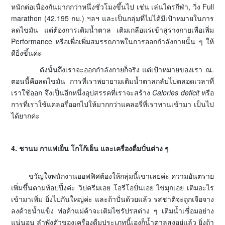
หนักต่อเนื่องกันมากกว่าหนึ่งชั่วโมงขึ้นไป เช่น เล่นไตรกีฬา, วิ่ง Full
marathon (42.195 กม.) ฯลฯ และเป็นกลุ่มที่ไม่ได้มีเป้าหมายในการ
ลดไขมัน แต่ต้องการเติมน้ำตาล เติมเกลือแร่เข้าสู่ร่างกายเพื่อเพิ่ม
Performance หรือเพื่อเพิ่มสมรรถภาพในการออกกำลังกายนั้น ๆ ให้
ดียิ่งขึ้นค่ะ
ดังนั้นถึงเราจะออกกำลังกายก็จริง แต่เป้าหมายของเรา ณ.
ตอนนี้คือลดไขมัน การที่เราพยายามเติมน้ำตาลกลับไปตลอดเวลาที่
เราใช้ออก จึงเป็นอีกหนึ่งอุปสรรคที่เราจะสร้าง
Calories deficit
หรือ
การที่เราใช้แคลอรี่ออกไปให้มากกว่าแคลอรี่ที่เราทานเข้ามา เป็นไป
ได้ยากค่ะ
4. ชานม กาแฟเย็น โกโก้เย็น และเครื่องดื่มปั่นต่าง ๆ
ขวัญใจพนักงานออฟฟิศต้องให้กลุ่มนี้เขาเลยค่ะ ความอันตราย
เพิ่มขึ้นตามท้อปปิ้งค่ะ วิปครีมเอย โอรีโอปั่นเอย ไข่มุกเอย เติมอะไร
เข้ามาเพิ่ม ยิ่งไปกันใหญ่ค่ะ และถ้าปั่นด้วยแล้ว รสชาติจะถูกเจือจาง
ลงด้วยน้ำแข็ง พ่อค้าแม่ค้าจะเติมไซรัปรสต่าง ๆ เติมน้ำเชื่อมอย่าง
แน่นอน ลำพังตัวของเครื่องดื่มประเภทนี้เองก็น้ำตาลสูงอยู่แล้ว ยิ่งถ้า