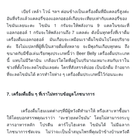
เบียร์ เหล้า ไวน์ ฯลฯ ค่อนข้างเป็นเครื่องดื่มที่มีแคลอรี่สูงค่ะ
อันที่จริงแล้วแคลอรี่ของแอลกอฮอล์เกือบจะเทียบเท่ากับแคลอรี่ของ
ไขมันเลยนะคะ ไขมัน 1 กรัมจะให้พลังงาน 9 แคลในขณะที่
แอลกอฮอล์ 1 กรัมจะให้พลังงานถึง 7 แคลค่ะ ดังนั้นทุกครั้งที่เราดื่ม
เครื่องดื่มแอลกอฮอล์ มันเกือบจะเหมือนเราดื่มไขมันไปโดยปริยาย
ค่ะ จึงไม่แปลกที่ผู้ที่เป็นสายดื่มทั้งหลาย จะมีพุงกันเกือบทุกคน ถึง
ขนาดกับมีชื่อเล่นเรียกพุงประเภทนี้ว่า Beer Belly เครื่องดื่มประเภท
นี้ แทบไม่มีวิตามิน เกลือแร่ใดใดที่อยู่ในปริมาณเหมาะสมกับเราใน
ช่วงที่ตั้งใจจะลดไขมันเลยค่ะ ใครที่สังสรรค์บ่อย เป็นนักดื่ม ถ้าอยาก
ที่จะลดไขมันได้ ควรทำใจห่าง ๆ เครื่องดื่มประเภทนี้ไว้ก่อนนะคะ
7. เครื่องดื่มอื่น ๆ ที่เราไม่ทราบข้อมูลโภชนาการ
เครื่องดื่มโฮมเมดต่างๆที่มีผู้หวังดีทำมาให้ หรือเสาะหาซื้อมา
ให้โดยบอกสรรพคุณเราว่า
“จะช่วยลดไขมัน”
โดยไม่สามารถระบุ
สารอาหารหลัก โปรตีน คาร์โบไฮเดรต ไขมันได้ ไม่มีฉลาก
โภชนาการชัดเจน ไม่ว่าจะเป็นน้ำสมุนไพรที่คุณป้าข้างบ้านหวังดี