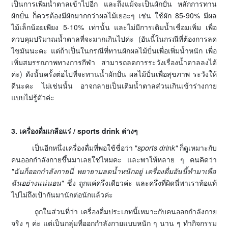
เป็นการเพิ่มน้ำตาลเข้าไปอีก และถึงแม้จะเป็นผักปั่น หลักการทาน
ผักปั่น ก็ควรต้องมีผักมากกว่าผลไม้เยอะๆ เช่น ใช้ผัก 85-90% มีผล
ไม้เล็กน้อยเพียง 5-10% เท่านั้น และไม่มีการเติมน้ำเชื่อมเพิ่ม เพื่อ
ควบคุมปริมาณน้ำตาลที่จะมากเกินไปค่ะ (อันนี้ในกรณีที่ต้องการลด
ไขมันนะคะ แต่ถ้าเป็นในกรณีที่ทานผักผลไม้ปั่นเพื่อเพิ่มน้ำหนัก เพื่อ
เพิ่มสมรรถภาพทางการกีฬา สามารถลดการระวังเรื่องน้ำตาลลงได้
ค่ะ) ดังนั้นครั้งต่อไปที่จะทานน้ำผักปั่น ผลไม้ปั่นเพื่อสุขภาพ ระวังให้
ดีนะคะ ไม่เช่นนั้น อาจกลายเป็นเติมน้ำตาลส่วนเกินเข้าร่างกาย
แบบไม่รู้ตัวค่ะ
3. เครื่องดื่มเกลือแร่ / sports drink ต่างๆ
เป็นอีกหนึ่งเครื่องดื่มที่พอใช้ชื่อว่า "
sports drink"
ก็ดูเหมาะกับ
คนออกกำลังกายขึ้นมาเลยใช่ไหมคะ และพาให้หลาย ๆ คนคิดว่า
"ฉันก็ออกกำลังกายนี่ พยายามลดน้ำหนักอยู่ เครื่องดื่มอันนี้ทำมาเพื่อ
ฉันอย่างแน่นอน"
ซึ่ง ถูกแค่ครึ่งเดียวค่ะ และครึ่งที่ผิดนี่พาเราท้อแท้
ไปไม่ถึงเป้ากันมานักต่อนักแล้วค่ะ
ถูกในส่วนที่ว่า เครื่องดื่มประเภทนี้เหมาะกับคนออกกำลังกาย
จริง ๆ ค่ะ แต่เป็นกลุ่มที่ออกกำลังกายแบบหนัก ๆ นาน ๆ ทำกิจกรรม