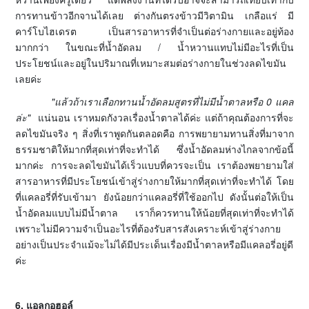
การทานข้าวอีกจานได้เลย ต่างกันตรงข้าวมีวิตามิน เกลือแร่ มี
คาร์โบไฮเดรต เป็นสารอาหารที่จำเป็นต่อร่างกายและอยู่ท้อง
มากกว่า ในขณะที่น้ำอัดลม / น้ำหวานแทบไม่มีอะไรที่เป็น
ประโยชน์และอยู่ในปริมาณที่เหมาะสมต่อร่างกายในช่วงลดไขมัน
เลยค่ะ
"แล้วถ้าเราเลือกทานน้ำอัดลมสูตรที่ไม่มีน้ำตาลหรือ 0 แคล
ล่ะ"
แน่นอน เราหมดกังวลเรื่องน้ำตาลได้ค่ะ แต่ถ้าคุณต้องการที่จะ
ลดไขมันจริง ๆ สิ่งที่เราพูดกันตลอดคือ การพยายามทานสิ่งที่มาจาก
ธรรมชาติให้มากที่สุดเท่าที่จะทำได้ ซึ่งน้ำอัดลมห่างไกลจากข้อนี้
มากค่ะ การจะลดไขมันได้เร็วแบบที่ควรจะเป็น เราต้องพยายามใส่
สารอาหารที่มีประโยชน์เข้าสู่ร่างกายให้มากที่สุดเท่าที่จะทำได้ โดย
ที่แคลอรี่ที่รับเข้ามา ยังน้อยกว่าแคลอรี่ที่ใช้ออกไป ดังนั้นต่อให้เป็น
น้ำอัดลมแบบไม่มีน้ำตาล เราก็ควรทานให้น้อยที่สุดเท่าที่จะทำได้
เพราะไม่มีความจำเป็นอะไรที่ต้องรับสารสังเคราะห์เข้าสู่ร่างกาย
อย่างเป็นประจำแม้จะไม่ได้มีประเด็นเรื่องมีน้ำตาลหรือมีแคลอรี่อยู่ดี
ค่ะ
6. แอลกอฮอล์