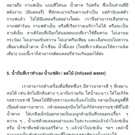
หมายถึง กาแฟเย็น แบบที่ใส่นม น้ำตาล วิปครีม ซึ่งเป็นส่วนที่มี
พลังงาน (มีแคลอรี่) ที่มักจะมากเกินความจำเป็น แต่ถ้านับแค่ตัว
กาแฟแล้ว ไม่ได้มีแคลอรี่แต่อย่างใดค่ะ เราจึงสามารถเลือกทาน
กาแฟดำร้อน กาแฟดำเย็น หรือที่เรียกว่าอเมริกาโน่ได้ หรือจะเป็น
ลาเต้เย็น ลาเต้ร้อนที่เลือกใส่นมสดแบบที่เราใช้ดื่มทาน ไม่เอานม
กระป๋อง ไม่เอานมข้นหวาน ไม่เอาครีมเทียม และเลือกแบบไม่หวาน
เพื่อมาเติมน้ำตาล น้ำเชื่อม น้ำผึ้งเอง (โดยที่เราเติมเองให้หวานนิด
เดียว) แบบนี้เราก็สามารถตัดแคลอรี่ส่วนเกินออกได้ค่ะ
5. น้ำปั่นที่เราทำเอง น้ำแช่ผัก / ผลไม้ (infused water)
เราสามารถทำเครื่องดื่มที่สดชื่นๆ มีสารอาหารดี ๆ ที่เหมาะ
สมได้ เช่น ผักไม่มีกลิ่นต่าง ๆ มาปั่นรวมกัน ใส่น้ำมะนาว ใส่โยเกิร์ต
รสธรรมชาติ ใส่ผลไม้ที่มีรสหวานแช่แข็งลงไปปั่น กลายเป็นสมูทตี้ที่
เปี่ยมด้วยสารอาหาร, กล้วยหอมสุกปั่นใส่โยเกิร์ตรสธรรมชาติที่ไม่มี
น้ำตาล ใส่เกลือเล็กน้อยกลายเป็นเมนูกล้วยปั่นที่รสออกเปรี้ยว ๆ
หวาน ๆ , น้ำแช่ด้วยเลมอนฝานและใบสะระแหน่แล้วนำไปแช่เย็น
หรือ น้ำชาที่แช่ด้วยเบอร์รี่ต่าง ๆ แล้วนำไปแช่เย็น ฯลฯ เหล่านี้
สามารถเป็นตัวช่วยสำหรับคนที่ไม่ชอบรสชาติของน้ำเปล่าให้