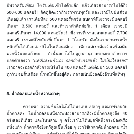
มีพวกครีมเทียม ไซรัปเติมเข้าไปด้วยอีก แก้วเดียวสามารถไปได้ถึง
500-600 แคลอรี่! คิดดูสิคะว่าถ้าเราทานทุกวัน และเรามีไขมันส่วน
เกินอยู่แล้ว เราเติมทีละ 500 แคลอรี่ทุกวัน สัปดาห์นึงเราจะมีแคลอรี่
เกินมา 3,500 แคลอรี่ และถ้าเราทำติดต่อกัน 1 เดือน เราจะมี
แคลอรี่เกินมา 14,000 แคลอรี่ค่ะ! ซึ่งการที่เราสะสมแคลอรี่ 7,700
แคลอรี่ เราจะมีไขมันเพิ่มขึ้นมา 1 กิโลกรัม ดังนั้นเราสามารถน้ำ
หนักขึ้นได้เกือบสองกิโลในเดือนเดียว เพียงแค่เราดื่มเจ้าเครื่องดื่ม
พวกนี้วันละแก้วค่ะ ดังนั้นอย่าได้ไปดูถูกอานุภาพของเขาด้วยการ
บอกตัวเองว่า
"แค่วันละแก้วเอง ออกกำลังกายแล้ว ไม่เป็นไรหรอก"
เราอาจจะออกกำลังกายเบิร์นไป 400 แคลอรี่ แต่เติมมา 500 แคลอรี่
ทุกวัน จบสิ้นเดือน น้ำหนักขึ้นอยู่ดีค่ะ กลายเป็นยิ่งลดยิ่งอ้วนที่แท้ทรู
5. น้ำอัดลมและน้ำหวานต่างๆ
ความซ่า ความชื่นใจไม่ได้ได้มาแบบเปล่าๆ แต่มาพร้อมกับ
น้ำตาลค่ะ ในน้ำอัดลมหนึ่งกระป๋องสามารถที่จะมีน้ำตาลสูงถึง 40
กรัมเลยทีเดียว และในหลาย ๆ ครั้งเราไม่ได้หยุดที่หนึ่งกระป๋องหรือ
หนึ่งแก้ว น้ำตาลจึงยิ่งทวีคูณขึ้นเรื่อย ๆ เราใช้เวลาดื่มน้ำอัดลม /น้ำ
หวานเพียงครู่เดียว แต่พลังงานที่ได้รับอาจจะสามารถเทียบเท่ากับ