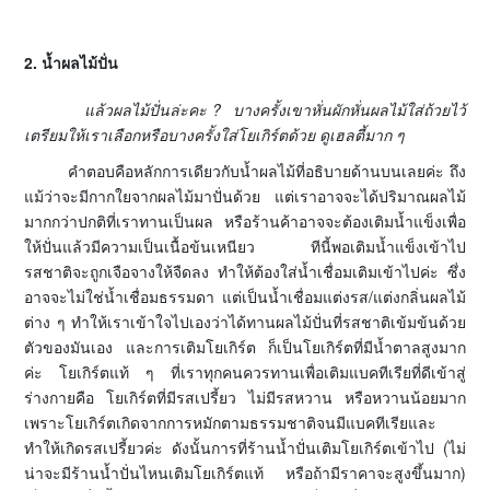
2. น้ำผลไม้ปั่น
แล้วผลไม้ปั่นล่ะคะ ?
บางครั้งเขาหั่นผักหั่นผลไม้ใส่ถ้วยไว้
เตรียมให้เราเลือกหรือบางครั้งใส่โยเกิร์ตด้วย ดูเฮลตี้มาก ๆ
คำตอบคือหลักการเดียวกับน้ำผลไม้ที่อธิบายด้านบนเลยค่ะ ถึง
แม้ว่าจะมีกากใยจากผลไม้มาปั่นด้วย แต่เราอาจจะได้ปริมาณผลไม้
มากกว่าปกติที่เราทานเป็นผล หรือร้านค้าอาจจะต้องเติมน้ำแข็งเพื่อ
ให้ปั่นแล้วมีความเป็นเนื้อข้นเหนียว ทีนี้พอเติมน้ำแข็งเข้าไป
รสชาติจะถูกเจือจางให้จืดลง ทำให้ต้องใส่น้ำเชื่อมเติมเข้าไปค่ะ ซึ่ง
อาจจะไม่ใช่น้ำเชื่อมธรรมดา แต่เป็นน้ำเชื่อมแต่งรส/แต่งกลิ่นผลไม้
ต่าง ๆ ทำให้เราเข้าใจไปเองว่าได้ทานผลไม้ปั่นที่รสชาติเข้มข้นด้วย
ตัวของมันเอง และการเติมโยเกิร์ต ก็เป็นโยเกิร์ตที่มีน้ำตาลสูงมาก
ค่ะ โยเกิร์ตแท้ ๆ ที่เราทุกคนควรทานเพื่อเติมแบคทีเรียที่ดีเข้าสู่
ร่างกายคือ โยเกิร์ตที่มีรสเปรี้ยว ไม่มีรสหวาน หรือหวานน้อยมาก
เพราะโยเกิร์ตเกิดจากการหมักตามธรรมชาติจนมีแบคทีเรียและ
ทำให้เกิดรสเปรี้ยวค่ะ ดังนั้นการที่ร้านน้ำปั่นเติมโยเกิร์ตเข้าไป (ไม่
น่าจะมีร้านน้ำปั่นไหนเติมโยเกิร์ตแท้ หรือถ้ามีราคาจะสูงขึ้นมาก)