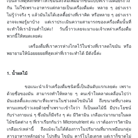
เป็นสาเหตุหลักที่ทำให้ไขมันสะสมเพิ่มมากขึ้นแบบที่เราไม่ค่อยระวัง
กัน ไม่ใช่เพราะอาหารแต่กลายเป็นเครื่องดื่มค่ะ หลาย ๆ อย่างเรา
ไม่รู้ว่าจริง ๆ แล้วมันไม่ได้เฮลตี้อย่างที่เราคิด หรือหลาย ๆ อย่างเรา
อาจจะพอรู้มาบ้าง แต่เราประเมินความสามารถของเครื่องดื่มนั้นที่
จะทำให้เราอ้วนต่ำไปค่ะ! วันนี้วาวเลยจะมาแฉเจ้าเหล่าเครื่องดื่ม
พวกนี้ให้หมดเลยค่ะ
เครื่องดื่มที่เราควรห่างไกลไว้ในช่วงที่เราลดไขมัน หรือ
พยายามให้น้อยยยยยที่สุดเท่าที่เราจะทำได้ มีดังนี้ค่ะ
1. น้ำผลไม้
ขอแนะนำเจ้าเครื่องดื่มชนิดนี้เป็นอันดับแรกเลยค่ะ เพราะ
ด้วยชื่อของมัน สามารถทำให้หลาย ๆ คนเข้าใจคลาดเคลื่อนไปว่า
มันเฮลตี้และเหมาะที่จะทานในช่วงลดไขมันได้ ถึงขนาดที่บางคน
ทานแทนข้าวเลยด้วยซ้ำเพราะเข้าใจว่า ก็เป็นผลไม้นี่ มีประโยชน์
กับร่างกายแน่ ๆ ซึ่งมันก็มีจริง ๆ ค่ะ มีวิตามิน เกลือแร่มากมายในผล
ไม้ชนิดต่าง ๆ ที่เราเรียกกันว่า Micronutrient ค่ะ เราต้องการวิตามิน
เกลือแร่เหล่านี้ ถึงแม้จะไม่ได้ต้องการในปริมาณที่มากเหมือนกลุ่ม
สารอาหารหลักอย่าง โปรตีน ไขมัน คาร์โบไฮเดรต แต่เราก็ขาดไม่