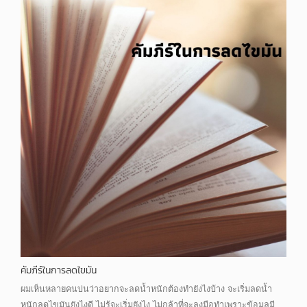
คัมภีร์ในการลดไขมัน
ผมเห็นหลายคนบ่นว่าอยากจะลดน้ำหนักต้องทำยังไงบ้าง จะเริ่มลดน้ำ
หนักลดไขมันยังไงดี ไม่รู้จะเริ่มยังไง ไม่กล้าที่จะลงมือทำเพราะข้อมูลมี