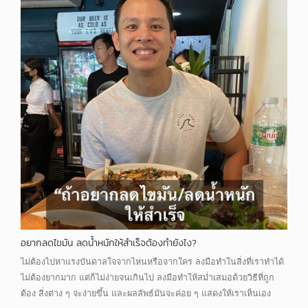
อยากลดไขมัน ลดน้ำหนักให้สำเร็จต้องทำยังไง?
ไม่ต้องไปหาแรงบันดาลใจจากไหนหรือจากใคร ลงมือทำในสิ่งที่เราทำได้
ไม่ต้องยากมาก แต่ก็ไม่ง่ายจนเกินไป ลงมือทำให้สม่ำเสมอด้วยวิธีที่ถูก
ต้อง สิ่งต่าง ๆ จะง่ายขึ้น และผลลัพธ์มันจะค่อย ๆ แสดงให้เราเห็นเอง