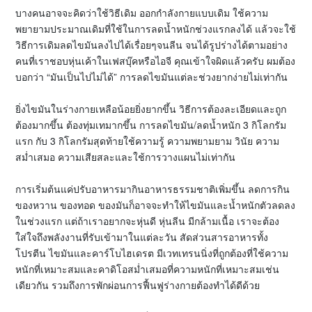
บางคนอาจจะคิดว่าใช้วิธีเดิม ออกกำลังกายแบบเดิม ใช้ความ
พยายามประมาณเดิมที่ใช้ในการลดน้ำหนักช่วงแรกลงได้ แล้วจะใช้
วิธีการเดิมลดไขมันลงไปได้เรื่อยๆจนลีน จนได้รูปร่างได้ตามอย่าง
คนที่เราชอบหุ่นเค้าในเฟสบุ๊คหรือไอจี คุณเข้าใจผิดแล้วครับ ผมต้อง
บอกว่า “มันเป็นไปไม่ได้” การลดไขมันแต่ละช่วงยากง่ายไม่เท่ากัน
ยิ่งไขมันในร่างกายเหลือน้อยยิ่งยากขึ้น วิธีการต้องละเอียดและถูก
ต้องมากขึ้น ต้องทุ่มเทมากขึ้น การลดไขมัน/ลดน้ำหนัก 3 กิโลกรัม
แรก กับ 3 กิโลกรัมสุดท้ายใช้ความรู้ ความพยามยาม วินัย ความ
สม่ำเสมอ ความเสียสละและใช้การวางแผนไม่เท่ากัน
การเริ่มต้นแค่ปรับอาหารมากินอาหารธรรมชาติเพิ่มขึ้น ลดการกิน
ของหวาน ของทอด ของมันก็อาจจะทำให้ไขมันและน้ำหนักตัวลดลง
ในช่วงแรก แต่ถ้าเราอยากจะหุ่นดี หุ่นลีน มีกล้ามเนื้อ เราจะต้อง
ใส่ใจถึงพลังงานที่รับเข้ามาในแต่ละวัน สัดส่วนสารอาหารทั้ง
โปรตีน ไขมันและคาร์โบไฮเดรต มีเวทเทรนนิ่งที่ถูกต้องที่ใช้ความ
หนักที่เหมาะสมและคาดิโอสม่ำเสมอที่ความหนักที่เหมาะสมเช่น
เดียวกัน รวมถึงการพักผ่อนการฟื้นฟูร่างกายต้องทำได้ดีด้วย