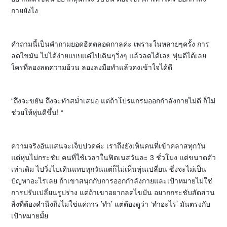
กายยังไง
คำถามนี้เป็นคำถามยอดฮิตตลอดกาลค่ะ เพราะในหลายๆครั้ง การ
ลดไขมัน ไม่ได้ง่ายแบบแค่ไปเดินๆวิ่งๆ แล้วลดได้เลย หุ่นดีได้เลย
ใครที่ลองลดความอ้วน ลองลงมือทำแล้วคงเข้าใจได้ดี
“ถึงจะขยัน ถึงจะทำสม่ำเสมอ แต่ถ้าโปรแกรมออกกำลังกายไม่ดี ก็ไม่
ช่วยให้หุ่นดีขึ้น! “
ความจริงอันแสนจะเจ็บปวดค่ะ เราถึงยังเห็นคนที่เข้าคลาสทุกวัน
แต่หุ่นไม่กระชับ คนที่ใช้เวลาในฟิตเนสวันละ 3 ชั่วโมง แต่ขนาดตัว
เท่าเดิม ไปวิ่งไปเดินแทบทุกวันแต่ก็ไม่เห็นหุ่นเปลี่ยน ซึ่งจะไม่เป็น
ปัญหาอะไรเลย ถ้าเขาสนุกกับการออกกำลังกายและเป้าหมายไม่ใช่
การปรับเปลี่ยนรูปร่าง แต่ถ้าเขาอยากลดไขมัน อยากกระชับสัดส่วน
สิ่งที่ต้องคำนึงถึงไม่ใช่แค่การ ’ทำ’ แต่ต้องดูว่า ‘ทำอะไร’ มันตรงกับ
เป้าหมายมั้ย