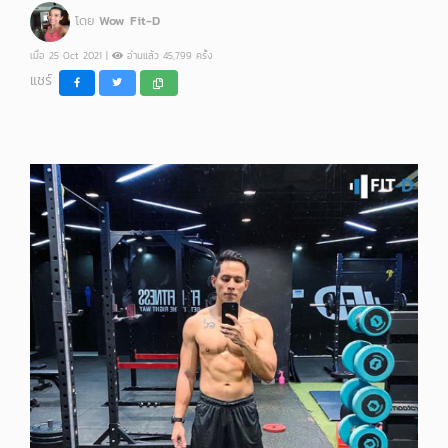
โดย
Wow Fit-D
เมื่อ 25 Oct 2021 |
อ่านแล้ว 45,799 ครั้ง
แชร์