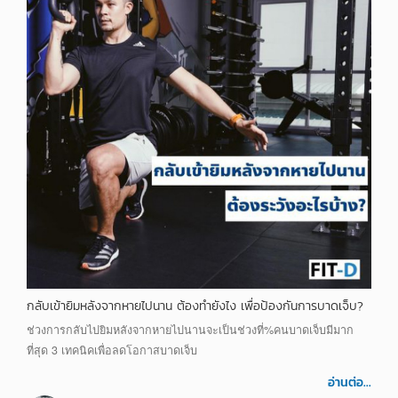
กลับเข้ายิมหลังจากหายไปนาน ต้องทำยังไง เพื่อป้องกันการบาดเจ็บ?
ช่วงการกลับไปยิมหลังจากหายไปนานจะเป็นช่วงที่%คนบาดเจ็บมีมาก
ที่สุด 3 เทคนิคเพื่อลดโอกาสบาดเจ็บ
อ่านต่อ...