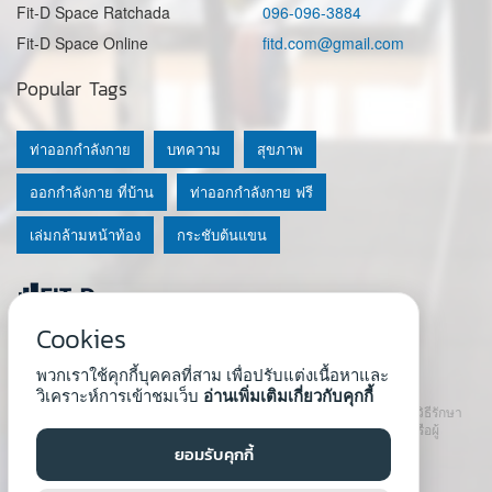
Fit-D Space Ratchada
096-096-3884
Fit-D Space Online
fitd.com@gmail.com
Popular Tags
ท่าออกกำลังกาย
บทความ
สุขภาพ
ออกกำลังกาย ที่บ้าน
ท่าออกกำลังกาย ฟรี
เล่มกล้ามหน้าท้อง
กระชับต้นแขน
Cookies
© 2020 Fit-D.com & Fit-D Finess
พวกเราใช้คุกกี้บุคคลที่สาม เพื่อปรับแต่งเนื้อหาและ
About Us
|
นโยบายความเป็นส่วนตัว
|
เงื่อนไขการใช้เว็บ
วิเคราะห์การเข้าชมเว็บ
อ่านเพิ่มเติมเกี่ยวกับคุกกี้
เนื้อหาที่ใช้ในเว็บนี้ ไม่สามารถใช้แทนคำปรึกษา คำแนะนำ วินิจฉัย หรือวิธีรักษา
โรคที่แนะนำจากผู้เชี่ยวชาญหรือแพทย์ได้ เราสนับสนุนให้ปรึกษาแพทย์หรือผู้
เชี่ยวชาญก่อนเริ่มโปรแกรมใหม่ทุกครั้ง
ยอมรับคุกกี้
Developed by :
Natthapong Tuscharoen