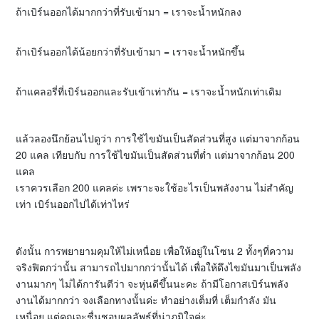
ถ้าเบิร์นออกได้มากกว่าที่รับเข้ามา = เราจะน้ำหนักลง
ถ้าเบิร์นออกได้น้อยกว่าที่รับเข้ามา = เราจะน้ำหนักขึ้น
ถ้าแคลอรี่ที่เบิร์นออกและรับเข้าเท่ากัน = เราจะน้ำหนักเท่าเดิม
แล้วลองนึกย้อนไปดูว่า การใช้ไขมันเป็นสัดส่วนที่สูง แต่มาจากก้อน
20 แคล เทียบกับ การใช้ไขมันเป็นสัดส่วนที่ต่ำ แต่มาจากก้อน 200
แคล
เราควรเลือก 200 แคลค่ะ เพราะจะใช้อะไรเป็นพลังงาน ไม่สำคัญ
เท่า เบิร์นออกไปได้เท่าไหร่
ดังนั้น การพยายามคุมให้ไม่เหนื่อย เพื่อให้อยู่ในโซน 2 ทั้งๆที่ความ
จริงฟิตกว่านั้น สามารถไปมากกว่านั้นได้ เพื่อให้ดึงไขมันมาเป็นพลัง
งานมากๆ ไม่ได้การันตีว่า จะหุ่นดีขึ้นนะคะ ถ้ามีโอกาสเบิร์นพลัง
งานได้มากกว่า จงเลือกทางนั้นค่ะ ทำอย่างเต็มที่ เต็มกำลัง มัน
เหนื่อย แต่คุณจะชื่นชอบผลลัพธ์ที่น่าภูมิใจค่ะ