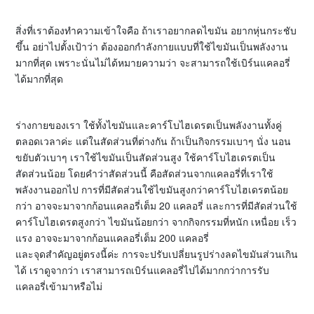
สิ่งที่เราต้องทำความเข้าใจคือ ถ้าเราอยากลดไขมัน อยากหุ่นกระชับ
ขึ้น อย่าไปตั้งเป้าว่า ต้องออกกำลังกายแบบที่ใช้ไขมันเป็นพลังงาน
มากที่สุด เพราะนั่นไม่ได้หมายความว่า จะสามารถใช้เบิร์นแคลอรี่
ได้มากที่สุด
ร่างกายของเรา ใช้ทั้งไขมันและคาร์โบไฮเดรตเป็นพลังงานทั้งคู่
ตลอดเวลาค่ะ แต่ในสัดส่วนที่ต่างกัน ถ้าเป็นกิจกรรมเบาๆ นั่ง นอน
ขยับตัวเบาๆ เราใช้ไขมันเป็นสัดส่วนสูง ใช้คาร์โบไฮเดรตเป็น
สัดส่วนน้อย โดยคำว่าสัดส่วนนี้ คือสัดส่วนจากแคลอรี่ที่เราใช้
พลังงานออกไป การที่มีสัดส่วนใช้ไขมันสูงกว่าคาร์โบไฮเดรตน้อย
กว่า อาจจะมาจากก้อนแคลอรี่เต็ม 20 แคลอรี่ และการที่มีสัดส่วนใช้
คาร์โบไฮเดรตสูงกว่า ไขมันน้อยกว่า จากกิจกรรมที่หนัก เหนื่อย เร็ว
แรง อาจจะมาจากก้อนแคลอรี่เต็ม 200 แคลอรี่
และจุดสำคัญอยู่ตรงนี้ค่ะ การจะปรับเปลี่ยนรูปร่างลดไขมันส่วนเกิน
ได้ เราดูจากว่า เราสามารถเบิร์นแคลอรี่ไปได้มากกว่าการรับ
แคลอรี่เข้ามาหรือไม่