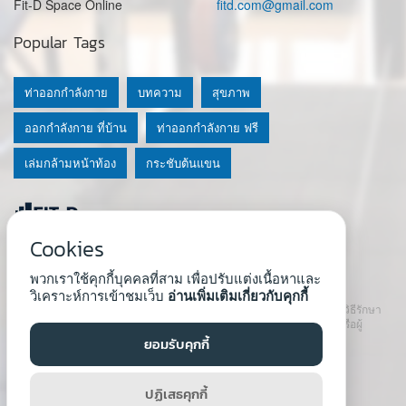
Fit-D Space Online
fitd.com@gmail.com
Popular Tags
ท่าออกกำลังกาย
บทความ
สุขภาพ
ออกกำลังกาย ที่บ้าน
ท่าออกกำลังกาย ฟรี
เล่มกล้ามหน้าท้อง
กระชับต้นแขน
Cookies
© 2020 Fit-D.com & Fit-D Finess
พวกเราใช้คุกกี้บุคคลที่สาม เพื่อปรับแต่งเนื้อหาและ
About Us
|
นโยบายความเป็นส่วนตัว
|
เงื่อนไขการใช้เว็บ
วิเคราะห์การเข้าชมเว็บ
อ่านเพิ่มเติมเกี่ยวกับคุกกี้
เนื้อหาที่ใช้ในเว็บนี้ ไม่สามารถใช้แทนคำปรึกษา คำแนะนำ วินิจฉัย หรือวิธีรักษา
โรคที่แนะนำจากผู้เชี่ยวชาญหรือแพทย์ได้ เราสนับสนุนให้ปรึกษาแพทย์หรือผู้
เชี่ยวชาญก่อนเริ่มโปรแกรมใหม่ทุกครั้ง
ยอมรับคุกกี้
Developed by :
Natthapong Tuscharoen
ปฏิเสธคุกกี้