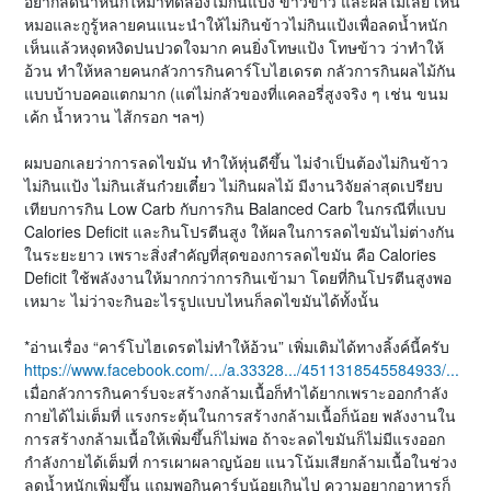
อยากลดน้ำหนักให้มาทดลองไม่กินแป้ง ข้าวขาว และผลไม้เลย เห็น
หมอและกูรู้หลายคนแนะนำให้ไม่กินข้าวไม่กินแป้งเพื่อลดน้ำหนัก
เห็นแล้วหงุดหงิดปนปวดใจมาก คนยิ่งโทษแป้ง โทษข้าว ว่าทำให้
อ้วน ทำให้หลายคนกลัวการกินคาร์โบไฮเดรต กลัวการกินผลไม้กัน
แบบบ้าบอคอแตกมาก (แต่ไม่กลัวของที่แคลอรี่สูงจริง ๆ เช่น ขนม
เค้ก น้ำหวาน ไส้กรอก ฯลฯ)
ผมบอกเลยว่าการลดไขมัน ทำให้หุ่นดีขึ้น ไม่จำเป็นต้องไม่กินข้าว
ไม่กินแป้ง ไม่กินเส้นก๋วยเตี๋ยว ไม่กินผลไม้ มีงานวิจัยล่าสุดเปรียบ
เทียบการกิน Low Carb กับการกิน Balanced Carb ในกรณีที่แบบ
Calories Deficit และกินโปรตีนสูง ให้ผลในการลดไขมันไม่ต่างกัน
ในระยะยาว เพราะสิ่งสำคัญที่สุดของการลดไขมัน คือ Calories
Deficit ใช้พลังงานให้มากกว่าการกินเข้ามา โดยที่กินโปรตีนสูงพอ
เหมาะ ไม่ว่าจะกินอะไรรูปแบบไหนก็ลดไขมันได้ทั้งนั้น
*อ่านเรื่อง “คาร์โบไฮเดรตไม่ทำให้อ้วน” เพิ่มเติมได้ทางลิ้งค์นี้ครับ
https://www.facebook.com/.../a.33328.../4511318545584933/...
เมื่อกลัวการกินคาร์บจะสร้างกล้ามเนื้อก็ทำได้ยากเพราะออกกำลัง
กายได้ไม่เต็มที่ แรงกระตุ้นในการสร้างกล้ามเนื้อก็น้อย พลังงานใน
การสร้างกล้ามเนื้อให้เพิ่มขึ้นก็ไม่พอ ถ้าจะลดไขมันก็ไม่มีแรงออก
กำลังกายได้เต็มที่ การเผาผลาญน้อย แนวโน้มเสียกล้ามเนื้อในช่วง
ลดน้ำหนักเพิ่มขึ้น แถมพอกินคาร์บน้อยเกินไป ความอยากอาหารก็