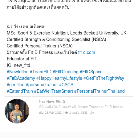
“เรารู้ว่าคุณออกกำลังกายเองได้ แต่เรายินดีที่จะช่วยให้คุณออกกำลัง
กายได้อย่างถูกต้องและเห็นผลครับ”
_____________________________
นิว วีระเดช ผเด็จพล
MSc. Sport & Exercise Nutrition, Leeds Beckett University, UK
Certified Strength & Conditioning Specialist (NSCA)
Certified Personal Trainer (NSCA)
ผู้ร่วมก่อตั้ง Fit-D Fitness และเว็บไซต์
fit-d.com
Educator at FIT
IG: new_fitd
#Newtrition
#TeamFitD
#FitDTraining
#FitDSpace
#FitDAcademy
#HappyHealthyLifestyle
#GetFitTheRightWay
#certified
#personaltrainer
#CSCS
#EatandTrain
#EatWellTrainSmart
#PersonalTrainerThailand
โดย
New Fit-D
พี่นิว หนึ่งในเจ้าของฟิตดี, Master Trainer at Fit-D fitness
เมื่อ 23 Feb 2022 |
อ่านแล้ว 4,633 ครั้ง