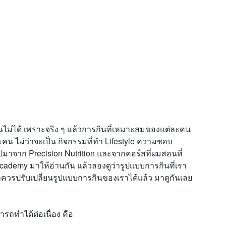
ม่ได้ เพราะจริง ๆ แล้วการกินที่เหมาะสมของแต่ละคน
น ไม่ว่าจะเป็น กิจกรรมที่ทำ Lifestyle ความชอบ
ปมาจาก Precision Nutrition และจากคอร์สที่ผมสอนที่
ademy มาให้อ่านกัน แล้วลองดูว่ารูปแบบการกินที่เรา
เราควรปรับเปลี่ยนรูปแบบการกินของเราได้แล้ว มาดูกันเลย
ารถทำได้ต่อเนื่อง คือ