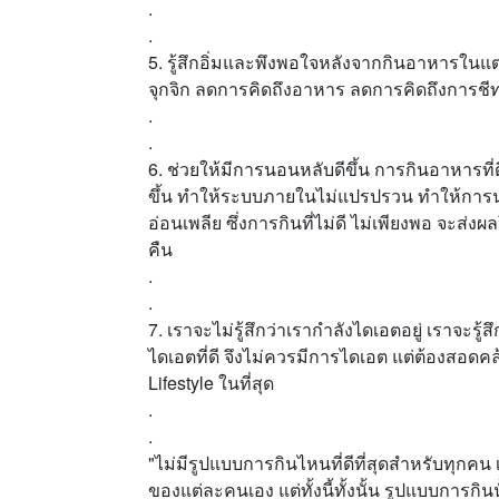
.
.
5. รู้สึกอิ่มและพึงพอใจหลังจากกินอาหารในแ
จุกจิก ลดการคิดถึงอาหาร ลดการคิดถึงการชี
.
.
6. ช่วยให้มีการนอนหลับดีขึ้น การกินอาหารที
ขึ้น ทำให้ระบบภายในไม่แปรปรวน ทำให้การนอน
อ่อนเพลีย ซึ่งการกินที่ไม่ดี ไม่เพียงพอ จะส่
คืน
.
.
7. เราจะไม่รู้สึกว่าเรากำลังไดเอตอยู่ เราจะรู
ไดเอตที่ดี จึงไม่ควรมีการไดเอต แต่ต้องสอดค
Lifestyle ในที่สุด
.
.
"ไม่มีรูปแบบการกินไหนที่ดีที่สุดสำหรับทุก
ของแต่ละคนเอง แต่ทั้งนี้ทั้งนั้น รูปแบบการก