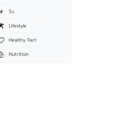
วิ่ง
Lifestyle
Healthy Fact
Nutrition