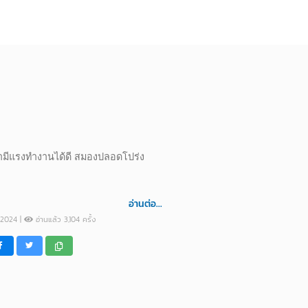
รามีแรงทำงานได้ดี สมองปลอดโปร่ง
อ่านต่อ...
n 2024 |
อ่านแล้ว 3,104 ครั้ง