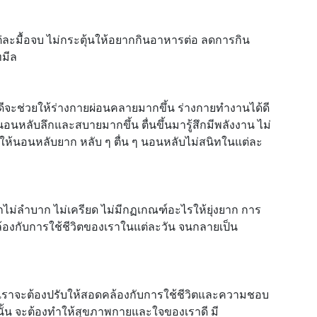
ต่ละมื้อจบ ไม่กระตุ้นให้อยากกินอาหารต่อ ลดการกิน
ทมีล
่ดีจะช่วยให้ร่างกายผ่อนคลายมากขึ้น ร่างกายทำงานได้ดี
หลับลึกและสบายมากขึ้น ตื่นขึ้นมารู้สึกมีพลังงาน ไม่
งผลให้นอนหลับยาก หลับ ๆ ตื่น ๆ นอนหลับไม่สนิทในแต่ละ
้สึกไม่ลำบาก ไม่เครียด ไม่มีกฏเกณฑ์อะไรให้ยุ่งยาก การ
ล้องกับการใช้ชีวิตของเราในแต่ละวัน จนกลายเป็น
คน เราจะต้องปรับให้สอดคล้องกับการใช้ชีวิตและความชอบ
ินนั้น จะต้องทำให้สุขภาพกายและใจของเราดี มี