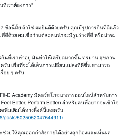
บที่เราต้องการ"
อนี้มั้ย ถ้าใช่ ผมยินดีด้วยครับ คุณมีรูปการกินที่ดีแล้ว
ด้วย ผมเชื่อว่าแต่ละคนน่าจะมีรูปร่างที่ดี หรือน่าจะ
รกินที่เราทำอยู่ มันทำให้เครียดมากขึ้น ทรมาน สุขภาพ
รับ เพื่อที่จะได้เห็นการเปลี่ยนแปลงที่ดีขึ้น สามารถ
รื่อย ๆ ครับ
เติม Fit-D Academy มีคอร์สโภชนาการออนไลน์สำหรับการ
, Feel Better, Perform Better) สำหรับคนที่อยากจะเข้าใจ
ิ่มเติมได้ทางลิ้งค์นี้เลยครับ
66/posts/5025052047544911/
ี่จะช่วยให้คุณออกกำลังกายได้อย่างถูกต้องและเห็นผล