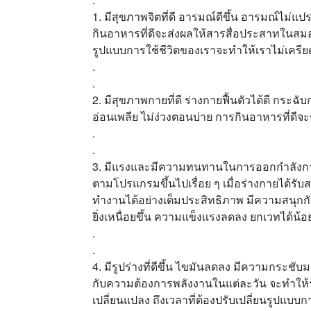
1. มีสุขภาพจิตที่ดี อารมณ์ดีขึ้น อารมณ์ไ
กินอาหารที่ดีจะส่งผลให้สารสื่อประสาทในสมอ
รูปแบบการใช้ชีวิตของเราจะทำให้เราไม่เครียด
.
.
2. มีสุขภาพกายที่ดี ร่างกายฟื้นตัวได้ดี กระฉั
อ่อนเพลีย ไม่ง่วงตอนบ่าย การกินอาหารที่ดีจะ
.
.
3. มีแรงและมีความทนทานในการออกกำลังกาย
ตามโปรแกรมขึ้นไปเรื่อย ๆ เมื่อร่างกายได้
ทำงานได้อย่างเต็มประสิทธิภาพ มีความสนุกกั
ยิ่งเหนื่อยขึ้น ความแข็งแรงลดลง ยกเวทได้น้อ
.
.
4. มีรูปร่างที่ดีขึ้น ไขมันลดลง มีความกระชับมา
กับความต้องการพลังงานในแต่ละวัน จะทำให้รู
เปลี่ยนแปลง ถึงเวลาที่ต้องปรับเปลี่ยนรูปแบบก