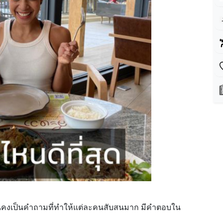
านี่คงเป็นคำถามที่ทำให้แต่ละคนสับสนมาก มีคำตอบใน