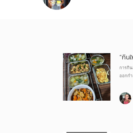
“กินใ
การกิน
ออกกำลั