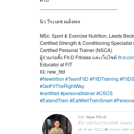
_____________________________
นิว วีระเดช ผเด็จพล
MSc. Sport & Exercise Nutrition, Leeds Beck
Certified Strength & Conditioning Specialis
Certified Personal Trainer (NSCA)
ผู้ร่วมก่อตั้ง Fit-D Fitness และเว็บไซต์
fit-d.co
Educator at FIT
IG: new_fitd
#Newtrition
#TeamFitD
#FitDTraining
#FitD
#GetFitTheRightWay
#certified
#personaltrainer
#CSCS
#EatandTrain
#EatWellTrainSmart
#Persona
โดย
New Fit-D
พี่นิว หนึ่งในเจ้าของฟิตดี, Master 
เมื่อ 19 Jan 2022 |
อ่านแล้ว 4,435 ครั