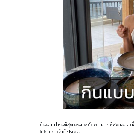
กินแบบไหนดีสุด เหมาะกับเรามากที่สุด ผมว่
internet เต็มไปหมด