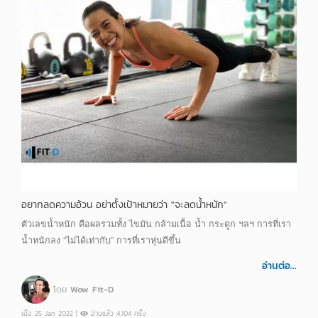
อยากลดความอ้วน อย่าตั้งเป้าหมายว่า "จะลดน้ำหนัก"
ตัวเลขน้ำหนัก คือผลรวมทั้ง ไขมัน กล้ามเนื้อ น้ำ กระดูก ฯลฯ การที่เรา
น้ำหนักลง “ไม่ได้เท่ากับ” การที่เราหุ่นดีขึ้น
อ่านต่อ...
โดย
Wow Fit-D
เมื่อ 25 Jan 2022 |
อ่านแล้ว 4,104 ครั้ง