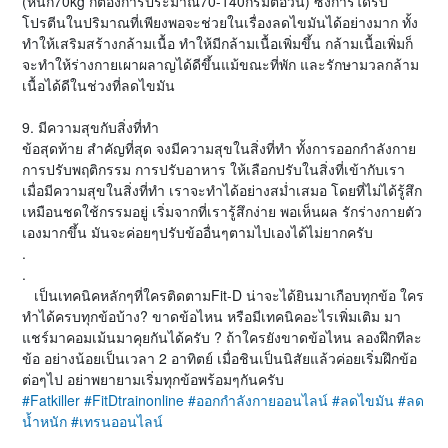
(หนัก70kg ก็ต้องการประมาณ70-140กรัมต่อวัน) ซึ่งการได้รับ
โปรตีนในปริมาณที่เพียงพอจะช่วยในเรื่องลดไขมันได้อย่างมาก ทั้ง
ทำให้เสริมสร้างกล้ามเนื้อ ทำให้มีกล้ามเนื้อเพิ่มขึ้น กล้ามเนื้อเพิ่มก็
จะทำให้ร่างกายเผาผลาญได้ดีขึ้นแม้ขณะที่พัก และรักษามวลกล้าม
เนื้อได้ดีในช่วงที่ลดไขมัน
9. มีความสุขกับสิ่งที่ทำ
ข้อสุดท้าย สำคัญที่สุด จงมีความสุขในสิ่งที่ทำ ทั้งการออกกำลังกาย
การปรับพฤติกรรม การปรับอาหาร ให้เลือกปรับในสิ่งที่เข้ากับเรา
เมื่อมีความสุขในสิ่งที่ทำ เราจะทำได้อย่างสม่ำเสมอ โดยที่ไม่ได้รู้สึก
เหมือนชดใช้กรรมอยู่ เริ่มจากที่เรารู้สึกง่าย พอเห็นผล รักร่างกายตัว
เองมากขึ้น มันจะค่อยๆปรับข้ออื่นๆตามไปเองได้ไม่ยากครับ
.
.
เป็นเทคนิคหลักๆที่ใครติดตามFit-D น่าจะได้ยินมาเกือบทุกข้อ ใคร
ทำได้ครบทุกข้อบ้าง? ขาดข้อไหน หรือมีเทคนิคอะไรเพิ่มเติม มา
แชร์มาคอมเม้นมาคุยกันได้ครับ ? ถ้าใครยังขาดข้อไหน ลองฝึกทีละ
ข้อ อย่างน้อยเป็นเวลา 2 อาทิตย์ เมื่อชินเป็นนิสัยแล้วค่อยเริ่มฝึกข้อ
ต่อๆไป อย่าพยายามเริ่มทุกข้อพร้อมๆกันครับ
#Fatkiller
#FitDtrainonline
#ออกกำลังกายออนไลน์
#ลดไขมัน
#ลด
น้ำหนัก
#เทรนออนไลน์