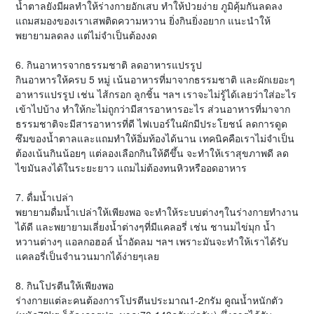
น้ำตาลยังมีผลทำให้ร่างกายอักเสบ ทำให้ป่วยง่าย ภูมิคุ้มกันลดลง
แถมสมองของเราเสพติดความหวาน ยิ่งกินยิ่งอยาก แนะนำให้
พยายามลดลง แต่ไม่จำเป็นต้องงด
6. กินอาหารจากธรรมชาติ ลดอาหารแปรรูป
กินอาหารให้ครบ 5 หมู่ เน้นอาหารที่มาจากธรรมชาติ และผักเยอะๆ
อาหารแปรรูป เช่น ไส้กรอก ลูกชิ้น ฯลฯ เราจะไม่รู้ได้เลยว่าใส่อะไร
เข้าไปบ้าง ทำให้กะไม่ถูกว่ามีสารอาหารอะไร ส่วนอาหารที่มาจาก
ธรรมชาติจะมีสารอาหารที่ดี ไฟเบอร์ในผักมีประโยชน์ ลดการดูด
ซึมของน้ำตาลและแถมทำให้อิ่มท้องได้นาน เทคนิคคือเราไม่จำเป็น
ต้องเน้นกินน้อยๆ แต่ลองเลือกกินให้ดีขึ้น จะทำให้เราสุขภาพดี ลด
ไขมันลงได้ในระยะยาว แถมไม่ต้องทนหิวหรืออดอาหาร
7. ดื่มน้ำเปล่า
พยายามดื่มน้ำเปล่าให้เพียงพอ จะทำให้ระบบต่างๆในร่างกายทำงาน
ได้ดี และพยายามเลี่ยงน้ำต่างๆที่มีแคลอรี่ เช่น ชานมไข่มุก น้ำ
หวานต่างๆ แอลกอฮอล์ น้ำอัดลม ฯลฯ เพราะมันจะทำให้เราได้รับ
แคลอรี่เป็นจำนวนมากได้ง่ายๆเลย
8. กินโปรตีนให้เพียงพอ
ร่างกายแต่ละคนต้องการโปรตีนประมาณ1-2กรัม คูณน้ำหนักตัว