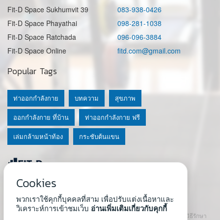
Fit-D Space Sukhumvit 39
083-938-0426
Fit-D Space Phayathai
098-281-1038
Fit-D Space Ratchada
096-096-3884
Fit-D Space Online
fitd.com@gmail.com
Popular Tags
ท่าออกกำลังกาย
บทความ
สุขภาพ
ออกกำลังกาย ที่บ้าน
ท่าออกกำลังกาย ฟรี
เล่มกล้ามหน้าท้อง
กระชับต้นแขน
Cookies
© 2020 Fit-D.com & Fit-D Finess
พวกเราใช้คุกกี้บุคคลที่สาม เพื่อปรับแต่งเนื้อหาและ
About Us
|
นโยบายความเป็นส่วนตัว
|
เงื่อนไขการใช้เว็บ
วิเคราะห์การเข้าชมเว็บ
อ่านเพิ่มเติมเกี่ยวกับคุกกี้
เนื้อหาที่ใช้ในเว็บนี้ ไม่สามารถใช้แทนคำปรึกษา คำแนะนำ วินิจฉัย หรือวิธีรักษา