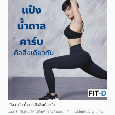
แป้ง คาร์บ น้ำตาล คือสิ่งเดียวกัน
ลดคาร์บ ไม่กินแป้ง ไม่กินข้าว ไม่กินเส้น” เอ้า…แต่เห็นกินน้ำตาล กิน