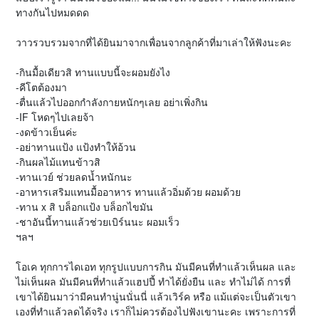
ทางกันไปหมดดด
วาวรวบรวมจากที่ได้ยินมาจากเพื่อนจากลูกค้าที่มาเล่าให้ฟังนะคะ
-กินมื้อเดียวสิ ทานแบบนี้จะผอมยังไง
-คีโตต้องมา
-ตื่นแล้วไปออกกำลังกายหนักๆเลย อย่าเพิ่งกิน
-IF โหดๆไปเลยจ้า
-งดข้าวเย็นค่ะ
-อย่าทานแป้ง แป้งทำให้อ้วน
-กินผลไม้แทนข้าวสิ
-ทานเวย์ ช่วยลดน้ำหนักนะ
-อาหารเสริมแทนมื้ออาหาร ทานแล้วอิ่มด้วย ผอมด้วย
-ทาน x สิ บล็อกแป้ง บล็อกไขมัน
-ชาอันนี้ทานแล้วช่วยเบิร์นนะ ผอมเร็ว
ฯลฯ
โอเค ทุกการไดเอท ทุกรูปแบบการกิน มันมีคนที่ทำแล้วเห็นผล และ
ไม่เห็นผล มันมีคนที่ทำแล้วแฮปปี้ ทำได้ยั่งยืน และ ทำไม่ได้ การที่
เขาได้ยินมาว่ามีคนทำนู่นนั่นนี่ แล้วเวิร์ค หรือ แม้แต่จะเป็นตัวเขา
เองที่ทำแล้วลดได้จริง เราก็ไม่ควรต้องไปฟังเขานะคะ เพราะการที่