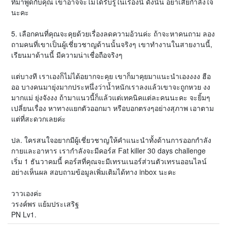
ที่มาพูดกับคุณ เขาอาจจะไม่ได้รับรู้ในเรื่องนี้ ดังนั้น อย่าเสียกำลังใจ
นะคะ
5. เลือกคนที่คุณจะคุยด้วยเรื่องลดความอ้วนค่ะ ถ้าจะหาคนถาม ลอง
ถามคนที่เขาเป็นผู้เชี่ยวชาญด้านนั้นจริงๆ เขาทำงานในสายงานนี้,
เรียนมาด้านนี้ มีความน่าเชื่อถือจริงๆ
แต่บางที เราเองก็ไม่ได้อยากจะคุย เขาก็มาคุยมาแนะนำเองงงง ฮือ
ออ บางคนมายุ่งมากประหนึ่งว่าน้ำหนักเราลงแล้วเขาจะถูกหวย งง
มากแม่ ยุ่งจังงง ถ้ามาแนวนี้ก็แล้วแต่เทคนิคแต่ละคนนะคะ จะยิ้มๆ
เปลี่ยนเรื่อง หาทางแยกตัวออกมา หรือบอกตรงๆอย่างสุภาพ เอาตาม
แต่ที่สะดวกเลยค่ะ
ปล. ใครสนใจอยากมีผู้เชี่ยวชาญให้คำแนะนำทั้งด้านการออกกำลัง
กายและอาหาร เรากำลังจะมีคอร์ส Fat killer 30 days challenge
เริ่ม 1 ธันวาคมนี้ คอร์สที่คุณจะมีเทรนเนอร์ส่วนตัวเทรนออนไลน์
อย่างเห็นผล สอบถามข้อมูลเพิ่มเติมได้ทาง inbox นะคะ
วาวเองค่ะ
วรงค์พร แย้มประเสริฐ
PN Lv1.