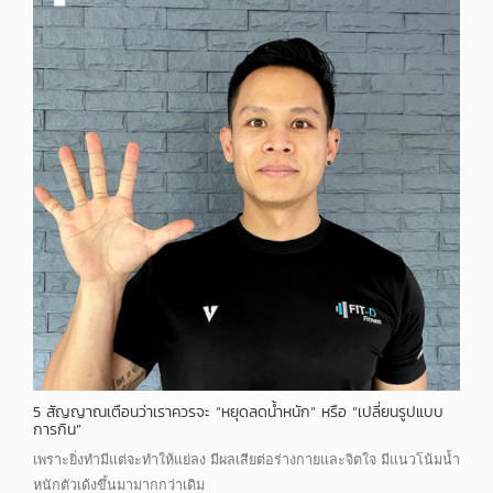
5 สัญญาณเตือนว่าเราควรจะ “หยุดลดน้ำหนัก” หรือ “เปลี่ยนรูปแบบ
การกิน”
เพราะยิ่งทำมีแต่จะทำให้แย่ลง มีผลเสียต่อร่างกายและจิตใจ มีแนวโน้มน้ำ
หนักตัวเด้งขึ้นมามากกว่าเดิม