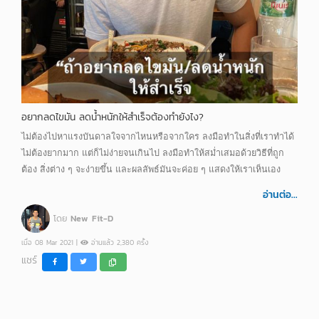
อยากลดไขมัน ลดน้ำหนักให้สำเร็จต้องทำยังไง?
ไม่ต้องไปหาแรงบันดาลใจจากไหนหรือจากใคร ลงมือทำในสิ่งที่เราทำได้
ไม่ต้องยากมาก แต่ก็ไม่ง่ายจนเกินไป ลงมือทำให้สม่ำเสมอด้วยวิธีที่ถูก
ต้อง สิ่งต่าง ๆ จะง่ายขึ้น และผลลัพธ์มันจะค่อย ๆ แสดงให้เราเห็นเอง
อ่านต่อ...
โดย
New Fit-D
เมื่อ 08 Mar 2021 |
อ่านแล้ว 2,380 ครั้ง
แชร์