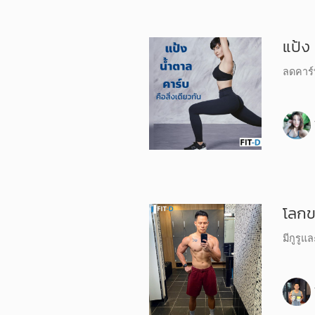
แป้ง 
ลดคาร์บ
โลกข
มีกูรูแล