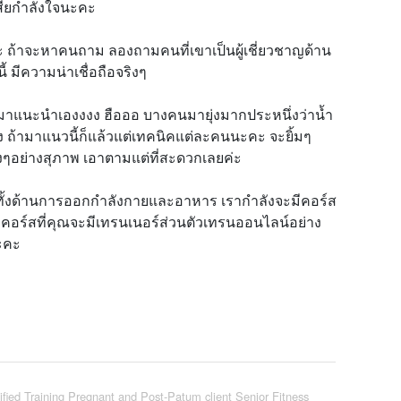
าเสียกำลังใจนะคะ
่ะ ถ้าจะหาคนถาม ลองถามคนที่เขาเป็นผู้เชี่ยวชาญด้าน
้ มีความน่าเชื่อถือจริงๆ
ุยมาแนะนำเองงงง ฮือออ บางคนมายุ่งมากประหนึ่งว่าน้ำ
ง ถ้ามาแนวนี้ก็แล้วแต่เทคนิคแต่ละคนนะคะ จะยิ้มๆ
งๆอย่างสุภาพ เอาตามแต่ที่สะดวกเลยค่ะ
ทั้งด้านการออกกำลังกายและอาหาร เรากำลังจะมีคอร์ส
นี้ คอร์สที่คุณจะมีเทรนเนอร์ส่วนตัวเทรนออนไลน์อย่าง
นะคะ
ified Training Pregnant and Post-Patum client Senior Fitness