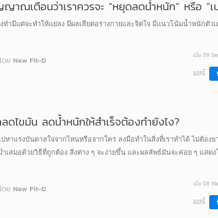
ญญาณเตือนว่าเราควรจะ “หยุดลดน้ำหนัก” หรือ “เป
่งทำมีแต่จะทำให้แย่ลง มีผลเสียต่อร่างกายและจิตใจ มีแนวโน้มน้ำหนักตัวเ
เมื่อ 09 S
โดย
New Fit-D
แชร์
ลดไขมัน ลดน้ำหนักให้สำเร็จต้องทำยังไง?
งไปหาแรงบันดาลใจจากไหนหรือจากใคร ลงมือทำในสิ่งที่เราทำได้ ไม่ต้องยา
่ำเสมอด้วยวิธีที่ถูกต้อง สิ่งต่าง ๆ จะง่ายขึ้น และผลลัพธ์มันจะค่อย ๆ แสดง
เมื่อ 08 M
โดย
New Fit-D
แชร์