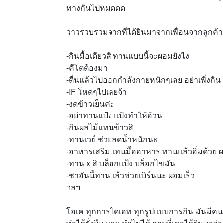
ทางกันไปหมดดด
วาวรวบรวมจากที่ได้ยินมาจากเพื่อนจากลูกค้าท
-กินมื้อเดียวสิ ทานแบบนี้จะผอมยังไง
-คีโตต้องมา
-ตื่นแล้วไปออกกำลังกายหนักๆเลย อย่าเพิ่งกิน
-IF โหดๆไปเลยจ้า
-งดข้าวเย็นค่ะ
-อย่าทานแป้ง แป้งทำให้อ้วน
-กินผลไม้แทนข้าวสิ
-ทานเวย์ ช่วยลดน้ำหนักนะ
-อาหารเสริมแทนมื้ออาหาร ทานแล้วอิ่มด้วย 
-ทาน x สิ บล็อกแป้ง บล็อกไขมัน
-ชาอันนี้ทานแล้วช่วยเบิร์นนะ ผอมเร็ว
ฯลฯ
โอเค ทุกการไดเอท ทุกรูปแบบการกิน มันมีคนที
ทำได้ยั่งยืน และ ทำไม่ได้ การที่เขาได้ยินมาว่าม