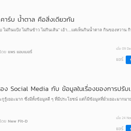
คาร์บ น้ำตาล คือสิ่งเดียวกัน
 ไม่กินแป้ง ไม่กินข้าว ไม่กินเส้น” เอ้า…แต่เห็นกินน้ำตาล กินของหวาน 
เมื่อ 09 D
โดย
แพร แอมเมอรี่
แชร์
อง Social Media กับ ข้อมูลในเรื่องของการปรับเป
ะกูรู้เยอะมาก ซึ่งมีทั้งข้อมูลดี ๆ ที่มีประโยชน์ แต่ก็มีข้อมูลที่มั่วเยอะมากม
เมื่อ 24 N
โดย
New Fit-D
แชร์