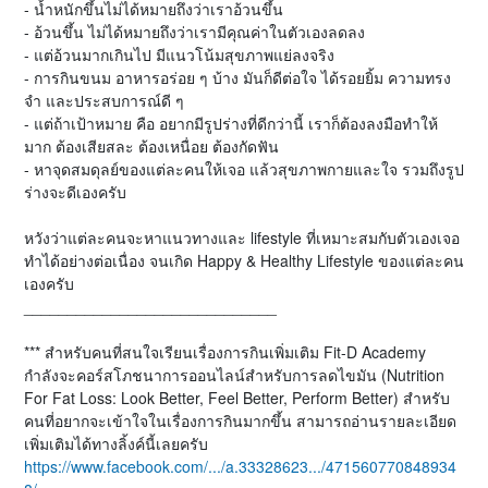
- น้ำหนักขึ้นไม่ได้หมายถึงว่าเราอ้วนขึ้น
- อ้วนขึ้น ไม่ได้หมายถึงว่าเรามีคุณค่าในตัวเองลดลง
- แต่อ้วนมากเกินไป มีแนวโน้มสุขภาพแย่ลงจริง
- การกินขนม อาหารอร่อย ๆ บ้าง มันก็ดีต่อใจ ได้รอยยิ้ม ความทรง
จำ และประสบการณ์ดี ๆ
- แต่ถ้าเป้าหมาย คือ อยากมีรูปร่างที่ดีกว่านี้ เราก็ต้องลงมือทำให้
มาก ต้องเสียสละ ต้องเหนื่อย ต้องกัดฟัน
- หาจุดสมดุลย์ของแต่ละคนให้เจอ แล้วสุขภาพกายและใจ รวมถึงรูป
ร่างจะดีเองครับ
หวังว่าแต่ละคนจะหาแนวทางและ lifestyle ที่เหมาะสมกับตัวเองเจอ
ทำได้อย่างต่อเนื่อง จนเกิด Happy & Healthy Lifestyle ของแต่ละคน
เองครับ
_____________________________
*** สำหรับคนที่สนใจเรียนเรื่องการกินเพิ่มเติม Fit-D Academy
กำลังจะคอร์สโภชนาการออนไลน์สำหรับการลดไขมัน (Nutrition
For Fat Loss: Look Better, Feel Better, Perform Better) สำหรับ
คนที่อยากจะเข้าใจในเรื่องการกินมากขึ้น สามารถอ่านรายละเอียด
เพิ่มเติมได้ทางลิ้งค์นี้เลยครับ
https://www.facebook.com/.../a.33328623.../471560770848934