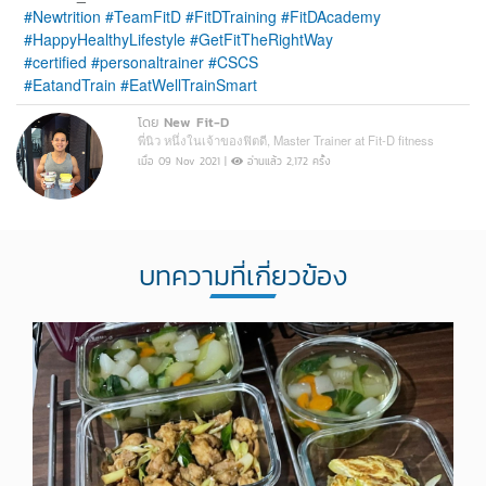
#Newtrition
#TeamFitD
#FitDTraining
#FitDAcademy
#HappyHealthyLifestyle
#GetFitTheRightWay
#certified
#personaltrainer
#CSCS
#EatandTrain
#EatWellTrainSmart
โดย
New Fit-D
พี่นิว หนึ่งในเจ้าของฟิตดี, Master Trainer at Fit-D fitness
เมื่อ 09 Nov 2021 |
อ่านแล้ว 2,172 ครั้ง
บทความที่เกี่ยวข้อง