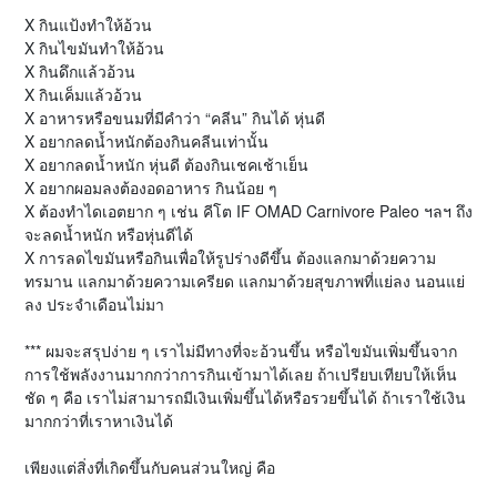
X กินแป้งทำให้อ้วน
X กินไขมันทำให้อ้วน
X กินดึกแล้วอ้วน
X กินเค็มแล้วอ้วน
X อาหารหรือขนมที่มีคำว่า “คลีน” กินได้ หุ่นดี
X อยากลดน้ำหนักต้องกินคลีนเท่านั้น
X อยากลดน้ำหนัก หุ่นดี ต้องกินเชคเช้าเย็น
X อยากผอมลงต้องอดอาหาร กินน้อย ๆ
X ต้องทำไดเอตยาก ๆ เช่น คีโต IF OMAD Carnivore Paleo ฯลฯ ถึง
จะลดน้ำหนัก หรือหุ่นดีได้
X การลดไขมันหรือกินเพื่อให้รูปร่างดีขึ้น ต้องแลกมาด้วยความ
ทรมาน แลกมาด้วยความเครียด แลกมาด้วยสุขภาพที่แย่ลง นอนแย่
ลง ประจำเดือนไม่มา
*** ผมจะสรุปง่าย ๆ เราไม่มีทางที่จะอ้วนขึ้น หรือไขมันเพิ่มขึ้นจาก
การใช้พลังงานมากกว่าการกินเข้ามาได้เลย ถ้าเปรียบเทียบให้เห็น
ชัด ๆ คือ เราไม่สามารถมีเงินเพิ่มขึ้นได้หรือรวยขึ้นได้ ถ้าเราใช้เงิน
มากกว่าที่เราหาเงินได้
เพียงแต่สิ่งที่เกิดขึ้นกับคนส่วนใหญ่ คือ