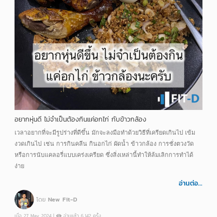
อยากหุ่นดี ไม่จำเป็นต้องกินแค่อกไก่ กับข้าวกล้อง
เวลาอยากที่จะมีรูปร่างที่ดีขึ้น มักจะลงมือทำด้วยวิธีที่เครียดเกินไป เข้ม
งวดเกินไป เช่น การกินคลีน กินอกไก่ ผัดน้ำ ข้าวกล้อง การชั่งตวงวัด
หรือการนับแคลอรี่แบบเคร่งเครียด ซึ่งสิ่งเหล่านี้ทำให้ล้มเลิกการทำได้
ง่าย
อ่านต่อ...
โดย
New Fit-D
เมื่อ 27 May 2024 |
อ่านแล้ว 6,142 ครั้ง