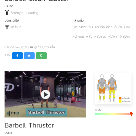
ประเภท
Strength : Loading
อุปกรณ์ที่ใช้
กล้ามเนื้อ
บาร์เบล
Hip flexor
ก้น
แขนท่อนล่าง
ต้นขา
น่อง
หน้าแขน
หลัง
หลังแขน
หัวไหล่
ไหล่ข้าง
เมื่อ 04 Jun 2021 |
ดูแล้ว 1,320 ครั้ง
แชร์
ระดับ
Barbell Thruster
ประเภท