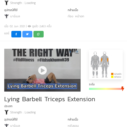
Strength : Loading
อุปกรณ์ที่ใช้
กล้ามเนื้อ
บาร์เบล
ท้อง
หน้าอก
เมื่อ 02 Jun 2021 |
ดูแล้ว 2,463 ครั้ง
แชร์
ระดับ
Lying Barbell Triceps Extension
ประเภท
Strength : Loading
อุปกรณ์ที่ใช้
กล้ามเนื้อ
บาร์เบล
หลังแขน