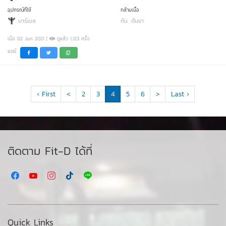
อุปกรณ์ที่ใช้
กล้ามเนื้อ
บาร์เบล
ก้น
ต้นขา
เมื่อ 02 Jun 2021 |
ดูแล้ว 1,123 ครั้ง
แชร์
‹ First
<
2
3
4
5
6
>
Last ›
ติดตาม Fit-D ได้ที่
Quick Links