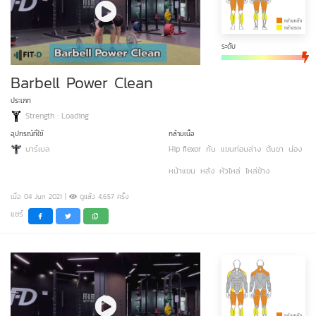
ระดับ
Barbell Power Clean
ประเภท
Strength : Loading
อุปกรณ์ที่ใช้
กล้ามเนื้อ
บาร์เบล
Hip flexor
ก้น
แขนท่อนล่าง
ต้นขา
น่อง
หน้าแขน
หลัง
หัวไหล่
ไหล่ข้าง
เมื่อ 04 Jun 2021 |
ดูแล้ว 4,657 ครั้ง
แชร์