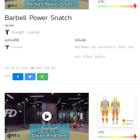
ระดับ
Barbell Power Snatch
ประเภท
Strength : Loading
อุปกรณ์ที่ใช้
กล้ามเนื้อ
บาร์เบล
Hip flexor
ก้น
แขนท่อนล่าง
ต้นขา
น่อง
หลัง
หัวไหล่
ไหล่ข้าง
เมื่อ 04 Jun 2021 |
ดูแล้ว 2,119 ครั้ง
แชร์
ระดับ