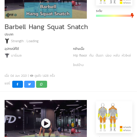
ระดับ
Barbell Hang Squat Snatch
ประเภท
Strength : Loading
อุปกรณ์ที่ใช้
กล้ามเนื้อ
บาร์เบล
Hip flexor
ก้น
ต้นขา
น่อง
หลัง
หัวไหล่
ไหล่ข้าง
เมื่อ 04 Jun 2021 |
ดูแล้ว 1,428 ครั้ง
แชร์