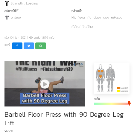
Strength : Loading
อุปกรณ์ที่ใช้
กล้ามเนื้อ
บาร์เบล
Hip flexor
ก้น
ต้นขา
น่อง
หลังแขน
หัวไหล่
ไหล่ข้าง
เมื่อ 04 Jun 2021 |
ดูแล้ว 1,879 ครั้ง
แชร์
ระดับ
Barbell Floor Press with 90 Degree Leg
Lift
ประเภท