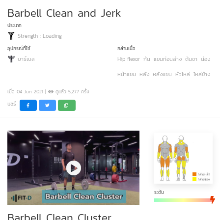
Barbell Clean and Jerk
ประเภท
Strength : Loading
อุปกรณ์ที่ใช้
กล้ามเนื้อ
บาร์เบล
Hip flexor
ก้น
แขนท่อนล่าง
ต้นขา
น่อง
หน้าแขน
หลัง
หลังแขน
หัวไหล่
ไหล่ข้าง
เมื่อ 04 Jun 2021 |
ดูแล้ว 5,277 ครั้ง
แชร์
ระดับ
Barbell Clean Cluster