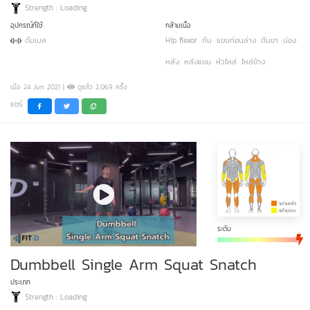
Strength : Loading
อุปกรณ์ที่ใช้
กล้ามเนื้อ
ดัมเบล
Hip flexor
ก้น
แขนท่อนล่าง
ต้นขา
น่อง
หลัง
หลังแขน
หัวไหล่
ไหล่ข้าง
เมื่อ 24 Jun 2021 |
ดูแล้ว 2,069 ครั้ง
แชร์
ระดับ
Dumbbell Single Arm Squat Snatch
ประเภท
Strength : Loading