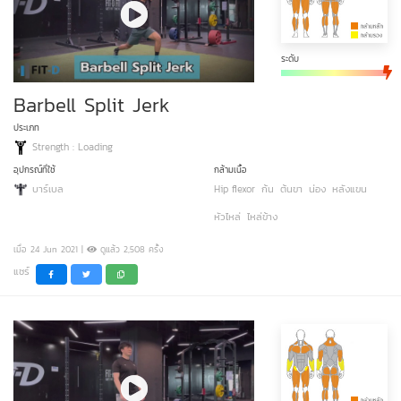
ระดับ
Barbell Split Jerk
ประเภท
Strength : Loading
อุปกรณ์ที่ใช้
กล้ามเนื้อ
บาร์เบล
Hip flexor
ก้น
ต้นขา
น่อง
หลังแขน
หัวไหล่
ไหล่ข้าง
เมื่อ 24 Jun 2021 |
ดูแล้ว 2,508 ครั้ง
แชร์