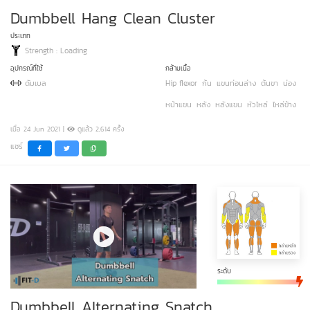
Dumbbell Hang Clean Cluster
ประเภท
Strength : Loading
อุปกรณ์ที่ใช้
กล้ามเนื้อ
ดัมเบล
Hip flexor
ก้น
แขนท่อนล่าง
ต้นขา
น่อง
หน้าแขน
หลัง
หลังแขน
หัวไหล่
ไหล่ข้าง
เมื่อ 24 Jun 2021 |
ดูแล้ว 2,614 ครั้ง
แชร์
ระดับ
Dumbbell Alternating Snatch