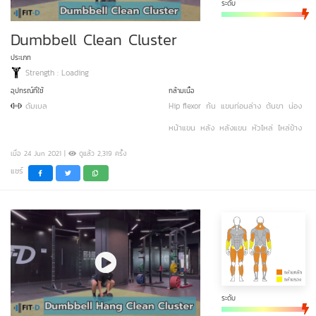
ระดับ
Dumbbell Clean Cluster
ประเภท
Strength : Loading
อุปกรณ์ที่ใช้
กล้ามเนื้อ
ดัมเบล
Hip flexor
ก้น
แขนท่อนล่าง
ต้นขา
น่อง
หน้าแขน
หลัง
หลังแขน
หัวไหล่
ไหล่ข้าง
เมื่อ 24 Jun 2021 |
ดูแล้ว 2,319 ครั้ง
แชร์
ระดับ