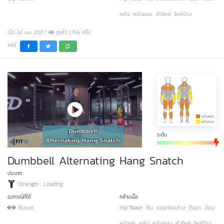
หลัง
หลังแขน
หัวไหล่
ไหล่ข้าง
เมื่อ 24 Jun 2021 |
ดูแล้ว 1,766 ครั้ง
แชร์
ระดับ
Dumbbell Alternating Hang Snatch
ประเภท
Strength : Loading
อุปกรณ์ที่ใช้
กล้ามเนื้อ
ดัมเบล
Hip flexor
ก้น
แขนท่อนล่าง
ต้นขา
น่อง
หน้าอก
หลัง
หลังแขน
หัวไหล่
ไหล่ข้าง