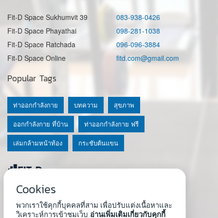
Fit-D Space Sukhumvit 39
083-938-0426
Fit-D Space Phayathai
098-281-1038
Fit-D Space Ratchada
096-096-3884
Fit-D Space Online
fitd.com@gmail.com
Popular Tags
ท่าออกกำลังกาย
บทความ
สุขภาพ
ออกกำลังกาย ที่บ้าน
ท่าออกกำลังกาย ฟรี
เล่มกล้ามหน้าท้อง
กระชับต้นแขน
Cookies
© 2020 Fit-D.com & Fit-D Finess
พวกเราใช้คุกกี้บุคคลที่สาม เพื่อปรับแต่งเนื้อหาและ
About Us
|
นโยบายความเป็นส่วนตัว
|
เงื่อนไขการใช้เว็บ
วิเคราะห์การเข้าชมเว็บ
อ่านเพิ่มเติมเกี่ยวกับคุกกี้