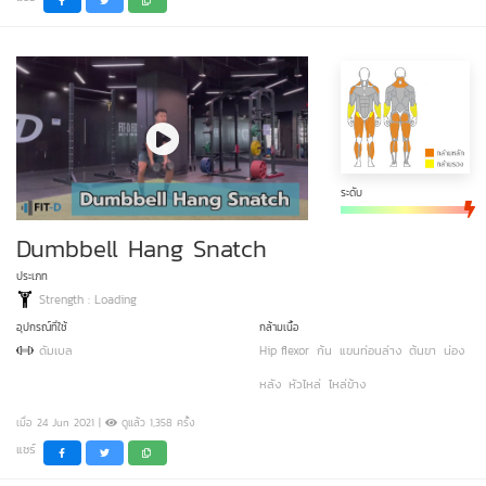
ระดับ
Dumbbell Hang Snatch
ประเภท
Strength : Loading
อุปกรณ์ที่ใช้
กล้ามเนื้อ
ดัมเบล
Hip flexor
ก้น
แขนท่อนล่าง
ต้นขา
น่อง
หลัง
หัวไหล่
ไหล่ข้าง
เมื่อ 24 Jun 2021 |
ดูแล้ว 1,358 ครั้ง
แชร์