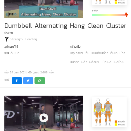
ระดับ
Dumbbell Alternating Hang Clean Cluster
ประเภท
Strength : Loading
อุปกรณ์ที่ใช้
กล้ามเนื้อ
ดัมเบล
Hip flexor
ก้น
แขนท่อนล่าง
ต้นขา
น่อง
หน้าอก
หลัง
หลังแขน
หัวไหล่
ไหล่ข้าง
เมื่อ 24 Jun 2021 |
ดูแล้ว 2,669 ครั้ง
แชร์