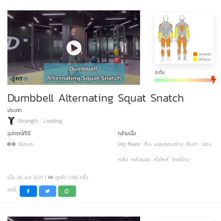
ระดับ
Dumbbell Alternating Squat Snatch
ประเภท
Strength : Loading
อุปกรณ์ที่ใช้
กล้ามเนื้อ
ดัมเบล
Hip flexor
ก้น
แขนท่อนล่าง
ต้นขา
น่อง
หลัง
หลังแขน
หัวไหล่
ไหล่ข้าง
เมื่อ 24 Jun 2021 |
ดูแล้ว 1,345 ครั้ง
แชร์