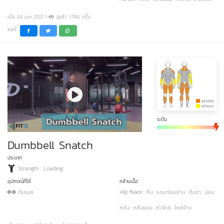
เมื่อ 24 Jun 2021 |
ดูแล้ว 1,786 ครั้ง
แชร์
ระดับ
Dumbbell Snatch
ประเภท
Strength : Loading
อุปกรณ์ที่ใช้
กล้ามเนื้อ
ดัมเบล
Hip flexor
ก้น
แขนท่อนล่าง
ต้นขา
น่อง
หลัง
หลังแขน
หัวไหล่
ไหล่ข้าง