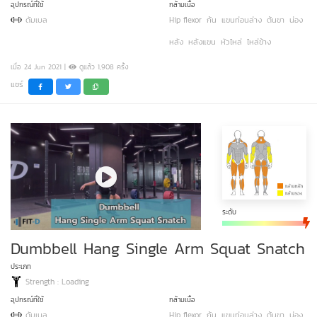
อุปกรณ์ที่ใช้
กล้ามเนื้อ
ดัมเบล
Hip flexor
ก้น
แขนท่อนล่าง
ต้นขา
น่อง
หลัง
หลังแขน
หัวไหล่
ไหล่ข้าง
เมื่อ 24 Jun 2021 |
ดูแล้ว 1,908 ครั้ง
แชร์
ระดับ
Dumbbell Hang Single Arm Squat Snatch
ประเภท
Strength : Loading
อุปกรณ์ที่ใช้
กล้ามเนื้อ
ดัมเบล
Hip flexor
ก้น
แขนท่อนล่าง
ต้นขา
น่อง