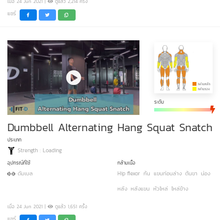
เมื่อ 24 Jun 2021 |
ดูแล้ว 2,214 ครั้ง
แชร์
ระดับ
Dumbbell Alternating Hang Squat Snatch
ประเภท
Strength : Loading
อุปกรณ์ที่ใช้
กล้ามเนื้อ
ดัมเบล
Hip flexor
ก้น
แขนท่อนล่าง
ต้นขา
น่อง
หลัง
หลังแขน
หัวไหล่
ไหล่ข้าง
เมื่อ 24 Jun 2021 |
ดูแล้ว 1,651 ครั้ง
แชร์