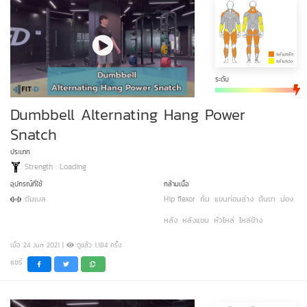
ระดับ
Dumbbell Alternating Hang Power
Snatch
ประเภท
Strength : Loading
อุปกรณ์ที่ใช้
กล้ามเนื้อ
ดัมเบล
Hip flexor
ก้น
แขนท่อนล่าง
ต้นขา
น่อง
หลัง
หลังแขน
หัวไหล่
ไหล่ข้าง
เมื่อ 24 Jun 2021 |
ดูแล้ว 1,184 ครั้ง
แชร์