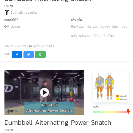
ประเภท
Strength : Loading
อุปกรณ์ที่ใช้
กล้ามเนื้อ
ดัมเบล
Hip flexor
ก้น
แขนท่อนล่าง
ต้นขา
น่อง
หลัง
หลังแขน
หัวไหล่
ไหล่ข้าง
เมื่อ 24 Jun 2021 |
ดูแล้ว 2,207 ครั้ง
แชร์
ระดับ
Dumbbell Alternating Power Snatch
ประเภท