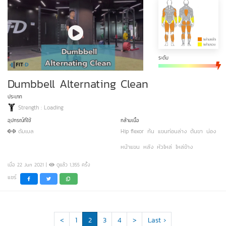
ระดับ
Dumbbell Alternating Clean
ประเภท
Strength : Loading
อุปกรณ์ที่ใช้
กล้ามเนื้อ
ดัมเบล
Hip flexor
ก้น
แขนท่อนล่าง
ต้นขา
น่อง
หน้าแขน
หลัง
หัวไหล่
ไหล่ข้าง
เมื่อ 22 Jun 2021 |
ดูแล้ว 1,355 ครั้ง
แชร์
<
1
2
3
4
>
Last ›