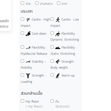
ง่าย
ปานกลาง
ยาก
ประเภท
Cardio : High
Cardio : Low
Impact
Impact
Cool-down
Flexibility :
Dynamic Stretching
Flexibility :
Flexibility :
Myofascial Release
Static Stretching
Stability -
Strength :
Mobility
Body weight
Strength :
Warm-up
Loading
ส่วนกล้ามเนื้อ
Hip flexor
ก้น
( Hip flexor)
(Buttocks)