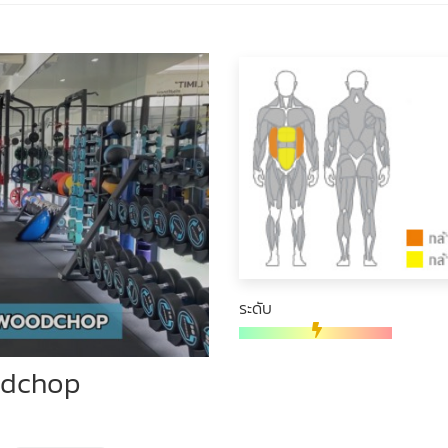
ระดับ
odchop