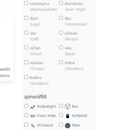
แขนท่อนล่าง
ต้นขาด้านใน
(Brachioradialis)
(Inner thigh)
ต้นขา
ท้อง
(Legs)
(Abdominals)
น่อง
หน้าแขน
(Calf)
(Biceps)
หน้าอก
หลัง
(Chest)
(Back)
หลังแขน
หัวไหล่
(Triceps)
(Shoulders)
ไหล่ข้าง
(Shoulders)
อุปกรณ์ที่ใช้
Bodyweight
Box
Foam Roller
Kettlebell
Miniband
Plate