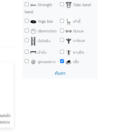
Strength
Tube band
band
Yoga box
เก้าอี้
เชือกกระโดด
ดัมเบล
บาร์เบล
บันไดลิง
ม้านั่ง
ยางยืด
ลูกบอลยาง
เสื่อ
ค้นหา