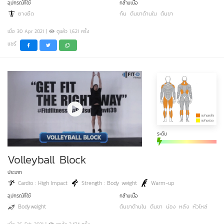
อุปกรณ์ที่ใช้
กล้ามเนื้อ
ยางยืด
ก้น
ต้นขาด้านใน
ต้นขา
เมื่อ 30 Apr 2021 |
ดูแล้ว 1,621 ครั้ง
แชร์
ระดับ
Volleyball Block
ประเภท
Cardio : High Impact
Strength : Body weight
Warm-up
อุปกรณ์ที่ใช้
กล้ามเนื้อ
Bodyweight
ต้นขาด้านใน
ต้นขา
น่อง
หลัง
หัวไหล่