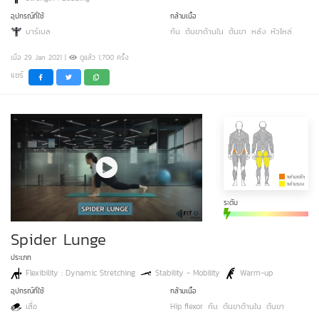
อุปกรณ์ที่ใช้
กล้ามเนื้อ
บาร์เบล
ก้น
ต้นขาด้านใน
ต้นขา
หลัง
หัวไหล่
เมื่อ 29 Jan 2021 |
ดูแล้ว 1,700 ครั้ง
แชร์
ระดับ
Spider Lunge
ประเภท
Flexibility : Dynamic Stretching
Stability - Mobility
Warm-up
อุปกรณ์ที่ใช้
กล้ามเนื้อ
เสื่อ
Hip flexor
ก้น
ต้นขาด้านใน
ต้นขา