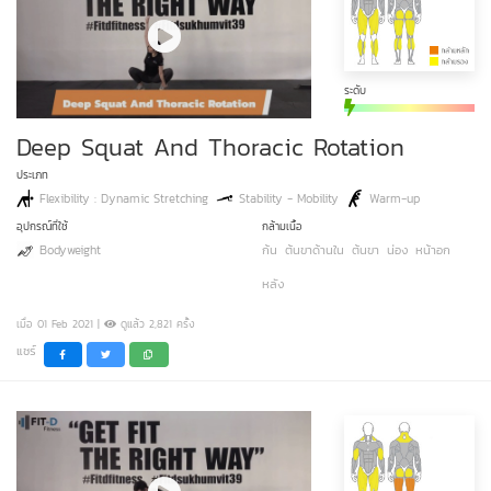
ระดับ
Deep Squat And Thoracic Rotation
ประเภท
Flexibility : Dynamic Stretching
Stability - Mobility
Warm-up
อุปกรณ์ที่ใช้
กล้ามเนื้อ
Bodyweight
ก้น
ต้นขาด้านใน
ต้นขา
น่อง
หน้าอก
หลัง
เมื่อ 01 Feb 2021 |
ดูแล้ว 2,821 ครั้ง
แชร์