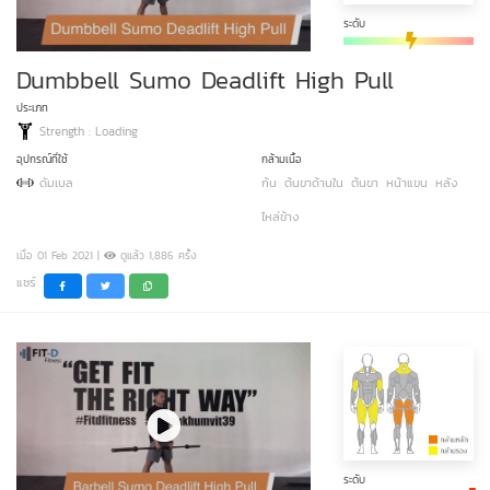
ระดับ
Dumbbell Sumo Deadlift High Pull
ประเภท
Strength : Loading
อุปกรณ์ที่ใช้
กล้ามเนื้อ
ดัมเบล
ก้น
ต้นขาด้านใน
ต้นขา
หน้าแขน
หลัง
ไหล่ข้าง
เมื่อ 01 Feb 2021 |
ดูแล้ว 1,886 ครั้ง
แชร์
ระดับ