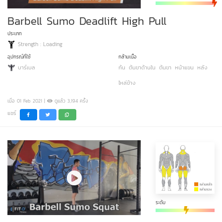
Barbell Sumo Deadlift High Pull
ประเภท
Strength : Loading
อุปกรณ์ที่ใช้
กล้ามเนื้อ
บาร์เบล
ก้น
ต้นขาด้านใน
ต้นขา
หน้าแขน
หลัง
ไหล่ข้าง
เมื่อ 01 Feb 2021 |
ดูแล้ว 3,194 ครั้ง
แชร์
ระดับ