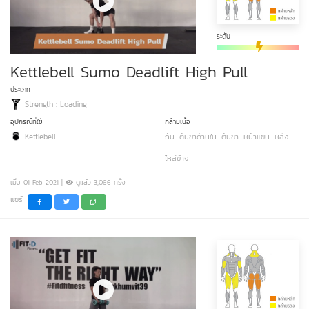
ระดับ
Kettlebell Sumo Deadlift High Pull
ประเภท
Strength : Loading
อุปกรณ์ที่ใช้
กล้ามเนื้อ
Kettlebell
ก้น
ต้นขาด้านใน
ต้นขา
หน้าแขน
หลัง
ไหล่ข้าง
เมื่อ 01 Feb 2021 |
ดูแล้ว 3,066 ครั้ง
แชร์