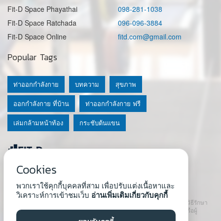
Fit-D Space Phayathai
098-281-1038
Fit-D Space Ratchada
096-096-3884
Fit-D Space Online
fitd.com@gmail.com
Popular Tags
ท่าออกกำลังกาย
บทความ
สุขภาพ
ออกกำลังกาย ที่บ้าน
ท่าออกกำลังกาย ฟรี
เล่มกล้ามหน้าท้อง
กระชับต้นแขน
Cookies
© 2020 Fit-D.com & Fit-D Finess
พวกเราใช้คุกกี้บุคคลที่สาม เพื่อปรับแต่งเนื้อหาและ
About Us
|
นโยบายความเป็นส่วนตัว
|
เงื่อนไขการใช้เว็บ
วิเคราะห์การเข้าชมเว็บ
อ่านเพิ่มเติมเกี่ยวกับคุกกี้
เนื้อหาที่ใช้ในเว็บนี้ ไม่สามารถใช้แทนคำปรึกษา คำแนะนำ วินิจฉัย หรือวิธีรักษา
โรคที่แนะนำจากผู้เชี่ยวชาญหรือแพทย์ได้ เราสนับสนุนให้ปรึกษาแพทย์หรือผู้
เชี่ยวชาญก่อนเริ่มโปรแกรมใหม่ทุกครั้ง