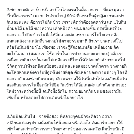
2.พยายามตัดคาร์บ หรือคาร์โบไฮเดรตในมื้ออาหาร – ที่แพรพูดว่า
“ในมื้ออาหาร” เพราะว่าส่วนใหญ่ 90% ที่แพรเห็นผู้หญิงเราชอบทำ
กันเลยนะคะ คือการไม่กินข้าว เพราะคิดว่าต้องลดคาร์บ แต่...ไปกิน
น้ำผลไม้ ผลไม้ ของหวาน เค้กหนึ่งคำ ขนมสองชิ้น ตรงนี้แพรก็จะ
บอกว่า...ไปกินข้าวในมื้อให้อิ่มเถอะค่ะ เพราะคาร์โบไฮเดรตคือ
แหล่งพลังงานหลักที่ร่างกายใช้ตามธรรมชาติ ถ้าเราขาดตรงนี้ไป
หรือรับมันเข้ามาไม่เพียงพอ เราจะรู้สึกอ่อนเพลีย เหนื่อยง่าย คิด
อะไรไม่ออก (สมองเราใช้คาร์บในการทำงานเยอะมากค่ะ) เมื่อเรา
เหนื่อย เพลีย เราก็คงจะไม่เหลือแรงที่ไหนให้ไปออกกำลังกาย แค่ใช้
ชีวิตทุกวันให้รอดยังเหนื่อยจะแย่ และพอสมองขาดน้ำตาล ร่างกายก็
จะโหยหาแหล่งคาร์บที่ดูดซึมง่ายที่สุด คือเหล่าของหวานต่างๆ ใครที่
บอกว่าตัวเองชอบกินขนมจุกจิก แพรขอให้วันนี้กลับไปลองสักหนึ่งวัน
ลองกินอาหารในมื้อหลักให้อิ่ม กินข้าวให้อิ่มเลยค่ะ แล้วสังเกตตัวเอง
ใหม่ว่าระหว่างมื้อนี้ จนถึงมื้อถัดไป ความอยากกินขนมของเรามัน
เพิ่มขึ้น หรือลดลงไปกว่าเดิมหรือไม่อย่างไร
3.กินน้อยเกินไป - จากข้อสอง ที่หลายๆคนมักจะคิดว่า อยาก
เปลี่ยนแปลงรูปร่างต้องกินให้น้อยลง หรือต้องไปตัดคาร์บ อยากให้
เข้าใจก่อนว่าหลักการทางวิทยาศาตร์ของการลดหรือเพิ่มน้ำหนัก มี