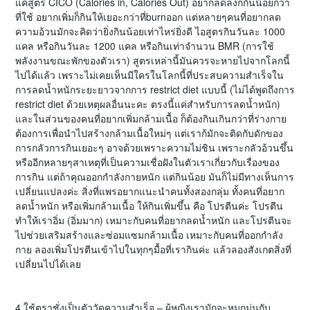
แค่สูตร CICO (Calories in, Calories Out) อยากลดลงก็กินน้อยกว่า
ที่ใช้ อยากเพิ่มก็กินให้เยอะกว่าที่burnออก แต่หลายๆคนที่อยากลด
ความอ้วนมักจะคิดว่ายิ่งกินน้อยเท่าไหร่ยิ่งดี ไอสูตรกินวันละ 1000
แคล หรือกินวันละ 1200 แคล หรือกินเท่าจำนวน BMR (การใช้
พลังงานขณะพักของตัวเรา) สูตรเหล่านี้มันควรจะหายไปจากโลกนี้
ไปได้แล้ว เพราะไม่เคยเห็นมีใครในโลกนี้ที่ประสบความสำเร็จใน
การลดน้ำหนักระยะยาวจากการ restrict diet แบบนี้ (ไม่ได้พูดถึงการ
restrict diet ด้วยเหตุผลอื่นนะคะ ตรงนี้แค่สำหรับการลดน้ำหนัก)
และในส่วนของคนที่อยากเพิ่มกล้ามเนื้อ ก็ต้องกินเกินกว่าที่ร่างกาย
ต้องการเพื่อนำไปสร้างกล้ามเนื้อใหม่ๆ แต่เราก้มักจะติดกับดักของ
การกลัวการกินเยอะๆ อาจด้วยเพราะความไม่ชิน เพราะกลัวอ้วนขึ้น
หรืออีกหลายๆสาเหตุที่เป็นความเชื่อฝังในตัวเราเกี่ยวกับเรื่องของ
การกิน แต่ถ้าคุณออกกำลังกายหนัก แต่กินน้อย มันก็ไม่มีทางเห็นการ
เปลี่ยนแปลงค่ะ สิ่งที่แพรอยากแนะนำคนทั้งสองกลุ่ม ทั้งคนที่อยาก
ลดน้ำหนัก หรือเพิ่มกล้ามเนื้อ ให้กินเพิ่มขึ้น คือ โปรตีนค่ะ โปรตีน
ทำให้เราอิ่ม (อิ่มมาก) เหมาะกับคนที่อยากลดน้ำหนัก และโปรตีนจะ
ไปช่วยเสริมสร้างและซ่อมแซมกล้ามเนื้อ เหมาะกับคนที่ออกกำลัง
กาย ลองเพิ่มโปรตีนเข้าไปในทุกๆมื้อที่เรากินค่ะ แล้วลองสังเกตสิ่งที่
เปลี่ยนไปได้เลย
4.ใช้ตราชั่งเป็นตัววัดความสำเร็จ – ผู้หญิงเรามักจะหมกมุ่นกับ