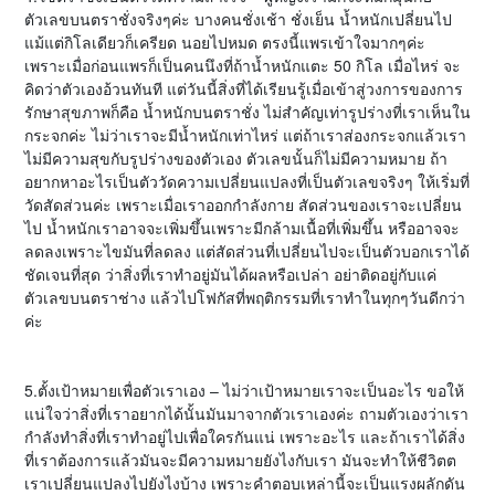
ตัวเลขบนตราชั่งจริงๆค่ะ บางคนชั่งเช้า ชั่งเย็น น้ำหนักเปลี่ยนไป
แม้แต่กิโลเดียวก็เครียด นอยไปหมด ตรงนี้แพรเข้าใจมากๆค่ะ
เพราะเมื่อก่อนแพรก็เป็นคนนึงที่ถ้าน้ำหนักแตะ 50 กิโล เมื่อไหร่ จะ
คิดว่าตัวเองอ้วนทันที แต่วันนี้สิ่งที่ได้เรียนรู้เมื่อเข้าสู่วงการของการ
รักษาสุขภาพก็คือ น้ำหนักบนตราชั่ง ไม่สำคัญเท่ารูปร่างที่เราเห็นใน
กระจกค่ะ ไม่ว่าเราจะมีน้ำหนักเท่าไหร่ แต่ถ้าเราส่องกระจกแล้วเรา
ไม่มีความสุขกับรูปร่างของตัวเอง ตัวเลขนั้นก็ไม่มีความหมาย ถ้า
อยากหาอะไรเป็นตัววัดความเปลี่ยนแปลงที่เป็นตัวเลขจริงๆ ให้เริ่มที่
วัดสัดส่วนค่ะ เพราะเมื่อเราออกกำลังกาย สัดส่วนของเราจะเปลี่ยน
ไป น้ำหนักเราอาจจะเพิ่มขึ้นเพราะมีกล้ามเนื้อที่เพิ่มขึ้น หรืออาจจะ
ลดลงเพราะไขมันที่ลดลง แต่สัดส่วนที่เปลี่ยนไปจะเป็นตัวบอกเราได้
ชัดเจนที่สุด ว่าสิ่งที่เราทำอยู่มันได้ผลหรือเปล่า อย่าติดอยู่กับแค่
ตัวเลขบนตราช่าง แล้วไปโฟกัสที่พฤติกรรมที่เราทำในทุกๆวันดีกว่า
ค่ะ
5.ตั้งเป้าหมายเพื่อตัวเราเอง – ไม่ว่าเป้าหมายเราจะเป็นอะไร ขอให้
แน่ใจว่าสิ่งที่เราอยากได้นั้นมันมาจากตัวเราเองค่ะ ถามตัวเองว่าเรา
กำลังทำสิ่งที่เราทำอยู่ไปเพื่อใครกันแน่ เพราะอะไร และถ้าเราได้สิ่ง
ที่เราต้องการแล้วมันจะมีความหมายยังไงกับเรา มันจะทำให้ชีวิตต
เราเปลี่ยนแปลงไปยังไงบ้าง เพราะคำตอบเหล่านี้จะเป็นแรงผลักดัน