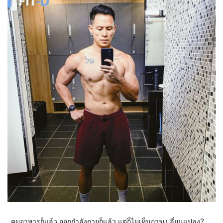
คุมอาหารก็แล้ว ออกกำลังกายก็แล้ว แต่ก็ไม่เห็นการเปลี่ยนแปลง?