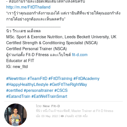
- สอบถามรายละเอียดเพิ่มเติมได้ทางลิ้งค์นี้ครับ
http://m.me/FitDThailand
“เรารู้ว่าคุณออกกำลังกายเองได้ แต่เรายินดีที่จะช่วยให้คุณออกกำลัง
กายได้อย่างถูกต้องและเห็นผลครับ”
________________________
นิว วีระเดช ผเด็จพล
MSc. Sport & Exercise Nutrition, Leeds Beckett University, UK
Certified Strength & Conditioning Specialist (NSCA)
Certified Personal Trainer (NSCA)
ผู้ร่วมก่อตั้ง Fit-D Fitness และเว็บไซต์
fit-d.com
Educator at FIT
IG: new_fitd
#Newtrition
#TeamFitD
#FitDTraining
#FitDAcademy
#HappyHealthyLifestyle
#GetFitTheRightWay
#certified
#personaltrainer
#CSCS
#EatandTrain
#EatWellTrainSmart
โดย
New Fit-D
พี่นิว หนึ่งในเจ้าของฟิตดี, Master Trainer at Fit-D fitness
เมื่อ 03 May 2022 |
อ่านแล้ว 4,728 ครั้ง