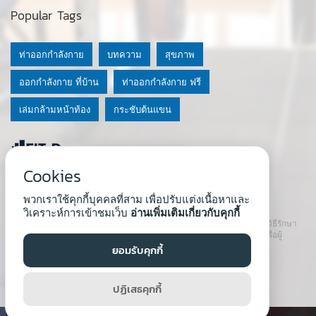
Popular Tags
ท่าออกกำลังกาย
บทความ
สุขภาพ
ออกกำลังกาย ที่บ้าน
ท่าออกกำลังกาย ฟรี
เล่มกล้ามหน้าท้อง
กระชับต้นแขน
Cookies
© 2020 Fit-D.com & Fit-D Finess
พวกเราใช้คุกกี้บุคคลที่สาม เพื่อปรับแต่งเนื้อหาและ
About Us
|
นโยบายความเป็นส่วนตัว
|
เงื่อนไขการใช้เว็บ
วิเคราะห์การเข้าชมเว็บ
อ่านเพิ่มเติมเกี่ยวกับคุกกี้
เนื้อหาที่ใช้ในเว็บนี้ ไม่สามารถใช้แทนคำปรึกษา คำแนะนำ วินิจฉัย หรือวิธีรักษา
โรคที่แนะนำจากผู้เชี่ยวชาญหรือแพทย์ได้ เราสนับสนุนให้ปรึกษาแพทย์หรือผู้
เชี่ยวชาญก่อนเริ่มโปรแกรมใหม่ทุกครั้ง
ยอมรับคุกกี้
Developed by :
Natthapong Tuscharoen
ปฏิเสธคุกกี้