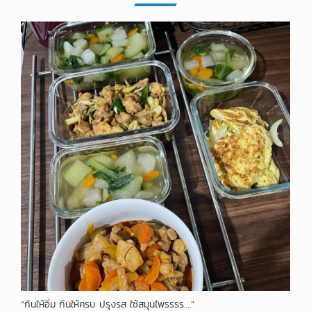
“กินให้อิ่ม กินให้ครบ ปรุงรส ใช้สมุนไพรรรร….”