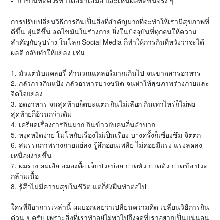
- การกินที่ดีควรทำได้สม่ำเสมอ และเห็นผลที่ดีขึ้นจริง ๆ
การปรับเปลี่ยนวิธีการกินเป็นสิ่งที่สำคัญมากที่จะทำให้เรามีสุขภาพที่
ดีขึ้น หุ่นดีขึ้น ลดไขมันในร่างกาย ยิ่งในปัจจุบันที่ทุกคนให้ความ
สำคัญกับรูปร่าง ในโลก Social Media ก็ทำให้การกินที่หวังว่าจะได้
ผลดี กลับทำให้แย่ลง เช่น
1. มัวแต่นับแคลอรี่ คำนวณแคลอรี่มากเกินไป จนขาดสารอาหาร
2. กลัวการกินแป้ง กลัวอาหารบางชนิด จนทำให้สุขภาพร่างกายและ
จิตใจแย่ลง
3. อดอาหาร จนสุดท้ายก็ตบะแตก กินไม่เลือก กินเท่าไหร่ก็ไม่พอ
สุดท้ายก็อ้วนกว่าเดิม
4. เครียดเรื่องการกินมาก กินข้าวกับคนอื่นลำบาก
5. หงุดหงิดง่าย โมโหกับเรื่องไม่เป็นเรื่อง บางครั้งก็เซื่องซึม จิตตก
6. สมรรถภาพร่างกายแย่ลง รู้สึกอ่อนเพลีย ไม่ค่อยมีแรง แรงลดลง
เหนื่อยง่ายขึ้น
7. ผมร่วง ผมเสีย สมองตื้อ เจ็บป่วยบ่อย ปวดหัว ปวดตัว ปวดข้อ ปวด
กล้ามเนื้อ
8. รู้สึกไม่มีความสุขในชีวิต แต่ก็ยังฝืนทำต่อไป
ใครที่มีอาการเหล่านี้ ผมบอกเลยว่าเปลี่ยนความคิด เปลี่ยนวิธีการกิน
ด่วน ๆ ครับ เพราะสิ่งที่เราทำอยู่ไม่พาไปถึงจุดที่เราอยากเป็นแน่นอน