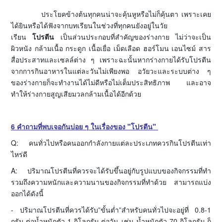
ประโยคข้างต้นทุกคนน่าจะคุ้นหูหรือไม่ก็คุ้นตา เพราะเคย
ได้ยินหรือได้ฟังจากบทเรียนในช่วงที่ทุกคนยังอยู่ในวัย
เรียน
โปรตีน
เป็นส่วนประกอบที่สำคัญของร่างกาย ไม่ว่าจะเป็น
ผิวหนัง กล้ามเนื้อ กระดูก เนื้อเยื่อ เม็ดเลือด ฮอร์โมน เอนไซม์ สาร
สื่อประสาทและเซลล์ต่าง ๆ เพราะฉะนั้นหากร่างกายได้รับโปรตีน
จากการกินอาหารในแต่ละวันไม่เพียงพอ อวัยวะและระบบต่าง ๆ
ของร่างกายก็จะทำงานได้ไม่ดีหรือไม่เต็มประสิทธิภาพ และอาจ
ทำให้ร่างกายสูญเสียมวลกล้ามเนื้อได้อีกด้วย
6 คำถามที่พบเจอกันบ่อย ๆ ในเรื่องของ "โปรตีน"
Q: คนทั่วไปหรือคนออกกำลังกายแต่ละประเภทควรกินโปรตีนเท่า
ไหร่ดี
A: ปริมาณโปรตีนที่ควรจะได้รับขึ้นอยู่กับรูปแบบของกิจกรรมที่ทำ
รวมถึงความหนักและความนานของกิจกรรมที่ทำด้วย สามารถแบ่ง
ออกได้ดังนี้
- ปริมาณโปรตีนที่ควรได้รับ”ขั้นต่ำ”สำหรับคนทั่วไปจะอยู่ที่ 0.8-1
กรัม ต่อน้ำหนักตัว 1 กิโลกรัม ต่อวัน เช่น น้ำหนักตัว 70 กิโลกรัม ก็