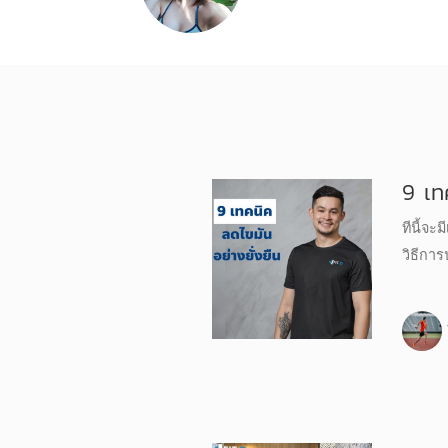
9 เท
ทีนี้จะ
วิธีกา