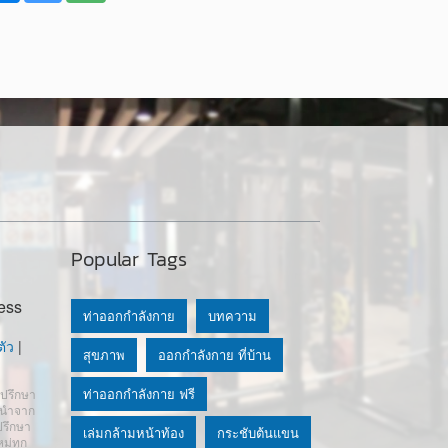
Popular Tags
ess
ท่าออกกำลังกาย
บทความ
ัว
|
สุขภาพ
ออกกำลังกาย ที่บ้าน
ท่าออกกำลังกาย ฟรี
ำปรึกษา
นะนำจาก
ปรึกษา
เล่มกล้ามหน้าท้อง
กระชับต้นแขน
หม่ทุก