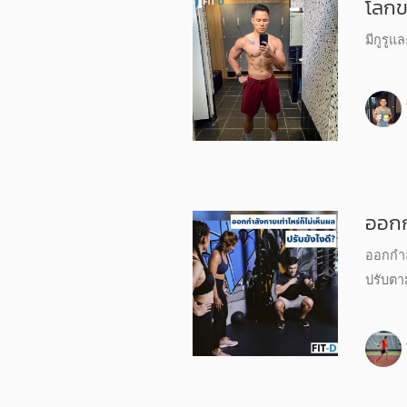
โลกข
มีกูรูแล
ออกก
ออกกำล
ปรับตาม