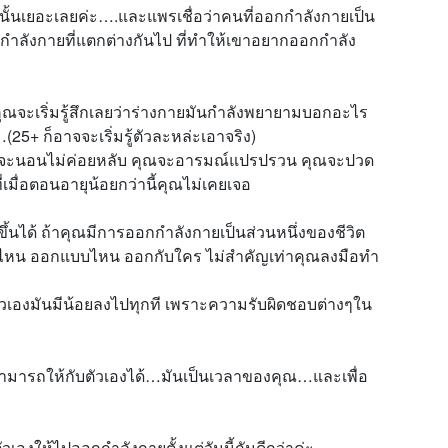
ั้นเยอะเลยค่ะ….และแพรเชื่อว่าคนที่ออกกำลังกายเป็น
กกำลังกายที่แตกต่างกันไป ที่ทำให้เขาอยากออกกำลัง
 คุณจะเริ่มรู้สึกเลยว่าร่างกายมันกำลังพยายามบอกอะไร
25+ ก็อาจจะเริ่มรู้ตัวละหล่ะเอาจริง)
 คุณจะนอนไม่ค่อยหลับ คุณจะอารมณ์แปรปรวน คุณจะปวด
่เมื่อตอนอายุน้อยกว่านี้คุณไม่เคยเจอ
ึ้นได้ ถ้าคุณมีการออกกำลังกายเป็นส่วนหนึ่งของชีวิต
ไหน ออกแบบไหน ออกกับใคร ไม่สำคัญเท่าคุณลงมือทำ
กับตัวเองมันมีน้อยลงไปทุกที เพราะความรับผิดชอบต่างๆใน
สามารถให้กับตัวเองได้…มันเป็นเวลาของคุณ…และเพื่อ
องให้ไปออกกำลังกายตั้งแต่วันนี้กันดีกว่าค่ะ