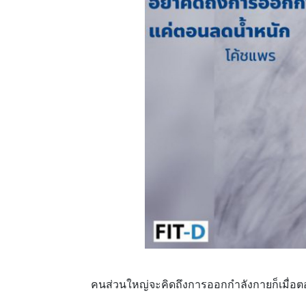
คนส่วนใหญ่จะคิดถึงการออกกำลังกายก็เมื่อต