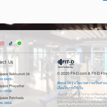
act Us
© 2020 Fit-D.com & Fit-D Fin
 Space Sukhumvit 39
38-0426
About Us
|
นโยบายความเป็นส่วนต
Space Phayathai
เงื่อนไขการใช้เว็บ
81-1038
เนื้อหาที่ใช้ในเว็บนี้ ไม่สามารถใช้แทนค
 Space Ratchada
คำแนะนำ วินิจฉัย หรือวิธีรักษาโรคที่แ
ผู้เชี่ยวชาญหรือแพทย์ได้ เราสนับสนุนให้
96-3884
แพทย์หรือผู้เชี่ยวชาญก่อนเริ่มโปรแกรมใ