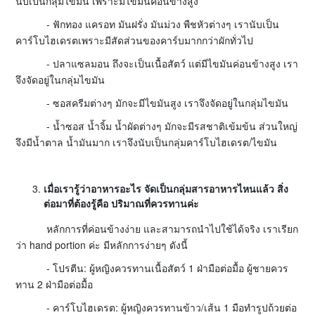
นับเป็นกลุ่มไขมัน เพราะมีไขมันค่อนข้างสูง
- ฟักทอง แครอท มันฝรั่ง มันม่วง พืชหัวต่างๆ เรานับเป็น
คาร์โบไฮเดรตเพราะมีสัดส่วนของคาร์บมากกว่าผักทั่วไป
- ปลาแซลมอน ถึงจะเป็นเนื้อสัตว์ แต่มีไขมันค่อนข้างสูง เรา
จึงจัดอยู่ในกลุ่มไขมัน
- ซอสครีมต่างๆ มักจะมีไขมันสูง เราจึงจัดอยู่ในกลุ่มไขมัน
- น้ำซอส น้ำจิ้ม น้ำผัดต่างๆ มักจะมีรสชาติเข้มข้น ส่วนใหญ่
จึงมีน้ำตาล น้ำมันมาก เราจึงนับเป็นกลุ่มคาร์โบไฮเดรต/ไขมัน
เมื่อเรารู้ว่าอาหารอะไร จัดเป็นกลุ่มสารอาหารไหนแล้ว สิ่ง
ต่อมาที่ต้องรู้คือ ปริมาณที่ควรทานค่ะ
หลักการที่ค่อนข้างง่าย และสามารถนำไปใช้ได้จริง เราเรียก
ว่า hand portion ค่ะ มีหลักการง่ายๆ ดังนี้
- โปรตีน: ผู้หญิงควรทานเนื้อสัตว์ 1 ฝ่ามือต่อมื้อ ผู้ชายควร
ทาน 2 ฝ่ามือต่อมื้อ
- คาร์โบไฮเดรต: ผู้หญิงควรทานข้าว/เส้น 1 มือทำรูปถ้วยต่อ