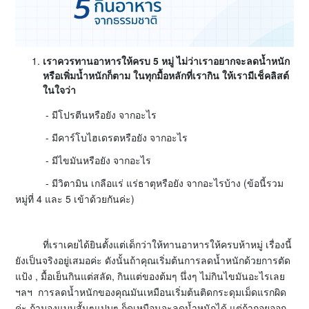
เราควรทานอาหารให้ครบ 5 หมู่ ไม่ว่าเราอยากจะลดน้ำหนัก
หรือเพิ่มน้ำหนักก็ตาม ในทุกมื้อหลักที่เรากิน ให้เรามีเช็คลิสต์
ในใจว่า
- มีโปรตีนหรือยัง จากอะไร
- มีคาร์โบไฮเดรตหรือยัง จากอะไร
- มีไขมันหรือยัง จากอะไร
- มีวิตามิน เกลือแร่ แร่ธาตุหรือยัง จากอะไรบ้าง (ข้อนี้รวม
หมู่ที่ 4 และ 5 เข้าด้วยกันค่ะ)
ที่เราเคยได้ยินตั้งแต่เด็กว่าให้ทานอาหารให้ครบห้าหมู่ เรื่องนี้
ยังเป็นจริงอยู่เสมอค่ะ ดังนั้นถ้าคุณเริ่มต้นการลดน้ำหนักด้วยการตัด
แป้ง , มื้อเย็นกินแต่สลัด, กินแต่ของต้มๆ นึ่งๆ ไม่กินไขมันอะไรเลย
ฯลฯ การลดน้ำหนักของคุณมันเหมือนเริ่มต้นติดกระดุมเม็ดแรกผิด
ค่ะ ถ้ามองแบบสั้นๆแปบๆ ก็ดูเหมือนจะลดน้ำหนักได้ แต่ถ้าถอยออก