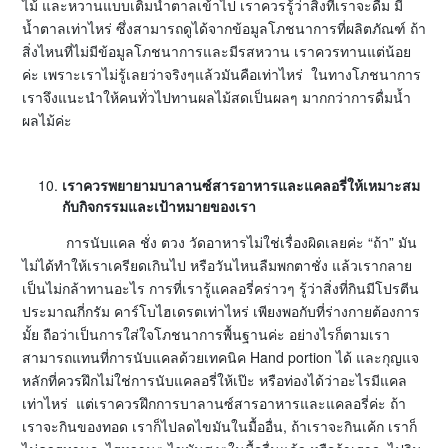
ไม้ และหวานแบบเติมน้ำตาลเข้าไป เราควรรู้ว่าสิ่งที่เราจะดื่ม มี
น้ำตาลเท่าไหร่ ซึ่งสามารถดูได้จากข้อมูลโภชนาการที่ผลิตภัณฑ์ ถ้า
สิ่งไหนที่ไม่มีข้อมูลโภชนาการและมีรสหวาน เราควรทานแต่น้อย
ค่ะ เพราะเราไม่รู้เลยว่าจริงๆแล้วมันคือเท่าไหร่ ในทางโภชนาการ
เราจึงแนะนำให้คนทั่วไปทานผลไม้สดเป็นผลๆ มากกว่าการดื่มน้ำ
ผลไม้ค่ะ
เราควรพยายามบาลานซ์สารอาหารและแคลอรี่ให้เหมาะสม
กับกิจกรรมและเป้าหมายของเรา
การนับแคล ชั่ง ตวง วัดอาหารไม่ใช่เรื่องผิดเลยค่ะ “ถ้า” มัน
ไม่ได้ทำให้เราเครียดเกินไป หรือวันไหนลืมพกตาชั่ง แล้วเรากลาย
เป็นไม่กล้าทานอะไร การที่เรารู้แคลอรี่คร่าวๆ รู้ว่าสิ่งที่กินมีโปรตีน
ประมาณกี่กรัม คาร์โบไฮเดรตเท่าไหร่ เพียงพอกับที่ร่างกายต้องการ
มั้ย ถือว่าเป็นการใส่ใจโภชนาการพื้นฐานค่ะ อย่างไรก็ตามเรา
สามารถแทนที่การนับแคลด้วยเทคนิค Hand portion ได้ และกุญแจ
หลักที่ควรฝึกไม่ใช่การนับแคลอรี่ให้เป๊ะ หรือท่องได้ว่าอะไรมีแคล
เท่าไหร่ แต่เราควรฝึกการบาลานซ์สารอาหารและแคลอรี่ค่ะ ถ้า
เราจะกินของทอด เราก็ไปลดไขมันในมื้ออื่น, ถ้าเราจะกินเค้ก เราก็