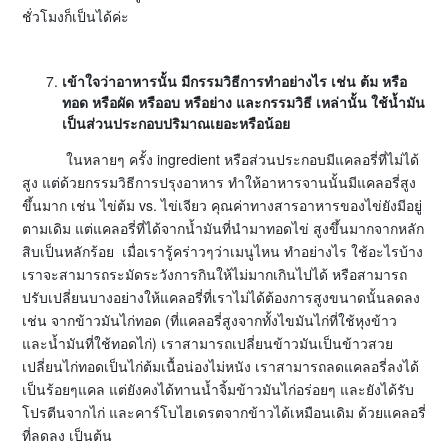
ชั่วโมงก็เป็นได้ค่ะ
เข้าใจว่าอาหารนั้น มีกรรมวิธีการทำอย่างไร เช่น ต้ม หรือ
ทอด หรือผัด หรืออบ หรือย่าง และกรรมวิธี เหล่านั้น ใช้น้ำมัน
เป็นส่วนประกอบปริมาณเยอะหรือน้อย
ในหลายๆ ครั้ง ingredient หรือส่วนประกอบมีแคลอรี่ที่ไม่ได้
สูง แต่ด้วยกรรมวิธีการปรุงอาหาร ทำให้อาหารจานนั้นมีแคลอรี่สูง
ขึ้นมาก เช่น ไข่ต้ม vs. ไข่เจียว คุณค่าทางสารอาหารของไข่ยังมีอยู่
ตามเดิม แต่แคลอรี่ที่ได้จากน้ำมันที่นำมาทอดไข่ สูงขึ้นมากจากหลัก
สิบเป็นหลักร้อย เมื่อเรารู้คร่าวๆว่าเมนูไหน ทำอย่างไร ใช้อะไรบ้าง
เราจะสามารถระมัดระวังการกินให้ไม่มากเกินไปได้ หรือสามารถ
ปรับเปลี่ยนบางอย่างให้แคลอรี่ที่เราไม่ได้ต้องการสูงขนาดนั้นลดลง
เช่น จากข้าวมันไก่ทอด (ที่แคลอรี่สูงจากทั้งไขมันไก่ที่ใช้หุงข้าว
และน้ำมันที่ใช้ทอดไก่) เราสามารถเปลี่ยนข้าวมันเป็นข้าวสวย
เปลี่ยนไก่ทอดเป็นไก่ต้มเนื้อน่องไม่หนัง เราสามารถลดแคลอรี่ลงได้
เป็นร้อยๆแคล แต่ยังคงได้ทานน้ำจิ้มข้าวมันไก่อร่อยๆ และยังได้รับ
โปรตีนจากไก่ และคาร์โบไฮเดรตจากข้าวได้เหมือนเดิม ด้วยแคลอรี่
ที่ลดลง เป็นต้น