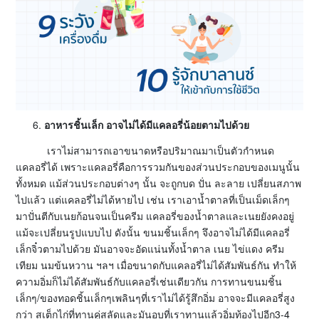
อาหารชิ้นเล็ก อาจไม่ได้มีแคลอรี่น้อยตามไปด้วย
เราไม่สามารถเอาขนาดหรือปริมาณมาเป็นตัวกำหนด
แคลอรี่ได้ เพราะแคลอรี่คือการรวมกันของส่วนประกอบของเมนูนั้น
ทั้งหมด แม้ส่วนประกอบต่างๆ นั้น จะถูกบด ปั่น ละลาย เปลี่ยนสภาพ
ไปแล้ว แต่แคลอรี่ไม่ได้หายไป เช่น เราเอาน้ำตาลที่เป็นเม็ดเล็กๆ
มาปั่นตีกับเนยก้อนจนเป็นครีม แคลอรี่ของน้ำตาลและเนยยังคงอยู่
แม้จะเปลี่ยนรูปแบบไป ดังนั้น ขนมชิ้นเล็กๆ จึงอาจไม่ได้มีแคลอรี่
เล็กจิ๋วตามไปด้วย มันอาจจะอัดแน่นทั้งน้ำตาล เนย ไข่แดง ครีม
เทียม นมข้นหวาน ฯลฯ เมื่อขนาดกับแคลอรี่ไม่ได้สัมพันธ์กัน ทำให้
ความอิ่มก็ไม่ได้สัมพันธ์กับแคลอรี่เช่นเดียวกัน การทานขนมชิ้น
เล็กๆ/ของทอดชิ้นเล็กๆเพลินๆที่เราไม่ได้รู้สึกอิ่ม อาจจะมีแคลอรี่สูง
กว่า สเต็กไก่ที่ทานคู่สลัดและมันอบที่เราทานแล้วอิ่มท้องไปอีก3-4