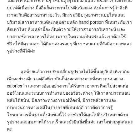
ไม่ควรทานอะไรหวานๆ ไขมันสูงๆในมื้ออื่นแล้ว หรือถ้าเราจะไปกิน
บุปเฟ่ต์เนื้อย่าง มื้ออื่นก็ควรทานโปรตีนน้อยลง ดังนั้นการรู้ว่าสิ่งที่
เราจะกินคือสารอาหารอะไร, มีกรรมวิธีปรุงอาหารแบบไหนและ
ปริมาณสารอาหารแต่ละกลุ่มตามหลัก hand portion ที่เหมาะกับเรา
คือเท่าไหร่ สิ่งเหล่านี้จะเป็นตัวช่วยให้เราสามารถวิเคราะห์ เเละ
บาลานซ์สารอาหารได้ค่ะ เพราะในความเป็นจริงแล้วเราต้องใช้
ชีวิตให้มีความสุข ได้กินของอร่อยๆ ที่เราชอบแบบที่ยังมีสุขภาพและ
รูปร่างที่ดีได้ค่ะ
สุดท้ายแล้วการปรับเปลี่ยนรูปร่างไม่ได้ขึ้นอยู่กับสิ่งที่เรากิน
เพียงอย่างเดียว แต่สิ่งที่เรากินก็ส่งผลอย่างมากทั้งทางตรง อย่าง
calories in และทางอ้อมอย่างการได้รับสารอาหารที่จะไปส่งผลต่อ
ฮอร์โมนและระบบการทำงานของอวัยวะต่างๆ ให้เราสามารถนอน
หลับได้สนิท, มีสภาวะทางอารมณ์ที่คงที่, มีการหลั่งสารและ
กระบวนการทางเคมีในร่างกายที่เป็นปกติ วาวคิดว่าการรู้
โภชนาการพื้นฐานทั้งสิบข้อนี้ไว้ จะช่วยให้คุณไปถึงเป้าหมายด้าน
รูปร่างและสุขภาพได้รวดเร็วและยั่งยืนยิ่งขึ้นค่ะ เอาใจช่วยทุกคนนะ
คะ