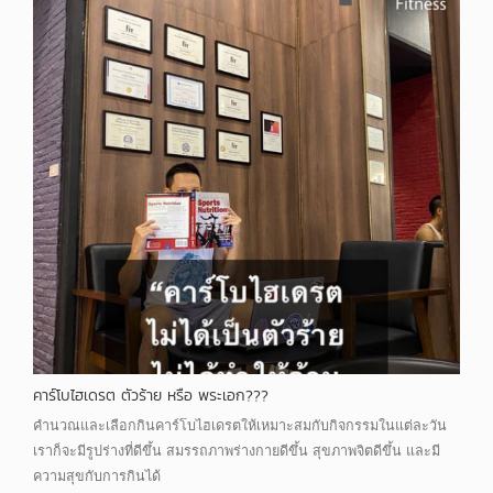
คาร์โบไฮเดรต ตัวร้าย หรือ พระเอก???
คำนวณและเลือกกินคาร์โบไฮเดรตให้เหมาะสมกับกิจกรรมในแต่ละวัน
เราก็จะมีรูปร่างที่ดีขึ้น สมรรถภาพร่างกายดีขึ้น สุขภาพจิตดีขึ้น และมี
ความสุขกับการกินได้