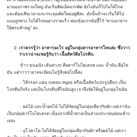
มามองภาพรวมใหญ่ มันเริ่มติดเม็ดแรกผิด ยังไงมันก็ไปไม่ได้ไกล
และต้องเสียเวลาแกะกระดุมติดใหม่อยู่ดีค่ะ ดังนั้นถ้าจะเริ่มให้ไป
แบบถูกทาง ไปได้ไกลอย่างรวดเร็ว ท่องข้อแรกข้อนี้ไว้ “ทานอาหาร
ให้ครบห้าหมู่” ค่ะ
เราควรรู้ว่า อาหารอะไร อยู่ในกลุ่มสารอาหารไหนค่ะ ซึ่งวาว
ว่าเราน่าจะพอรู้กันว่า เนื้อสัตว์คือโปรตีน
ข้าว ขนมปัง เส้นต่างๆ คือคาร์โบไฮเดรต และ น้ำมัน คือไข
มัน แต่วาวว่าอาจจะมีคนไม่รู้สิ่งต่อไปนี้ค่ะ
- ไส้กรอก แฮม เบคอน หมูยอ หรือเนื้อสัตว์แปรรูปอื่นๆ เป็น
โปรตีนก็จริง แต่เป็นโปรตีนที่ไขมันสูง เราจึงจัดให้อยู่ในกลุ่มไขมัน
- ผลไม้ และน้ำผลไม้ ไม่ได้จัดอยู่ในกลุ่มเดียวกับผัก แต่เรานับ
เป็นกลุ่มคาร์โบไฮเดรต เนื่องจากมีน้ำตาลเป็นส่วนประกอบค่อนข้าง
เยอะ
- อโวคาโด ไม่ได้จัดอยู่ในกลุ่มเดียวกับผัก หรือผลไม้ แต่เรา