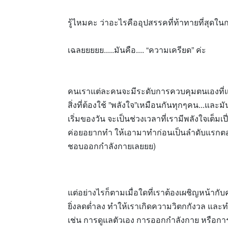
รู้ไหมคะ ว่าอะไรคืออุปสรรคที่ท้าทายที่สุด
เฉลยยยยย.....มันคือ.... “ความเครียด” ค่ะ
คนเราแต่ละคนจะมีระดับการควบคุมตนเองที่แต
สิ่งที่ต้องใช้ ”พลังใจ”เหมือนกันทุกๆคน...และ
เริ่มของวัน จะเป็นช่วงเวลาที่เรามีพลังใจเต็มเ
ค่อยอยากทำ ให้เอามาทำก่อนเป็นลำดับแรกตอนเ
ชอบออกกำลังกายเลยยย)
แต่อย่างไรก็ตามเมื่อใดที่เราต้องเผชิญหน้ากับค
ยิ่งลดต่ำลง ทำให้เราเกิดความวิตกกังวล แ
เช่น การดูแลตัวเอง การออกกำลังกาย หรือกา