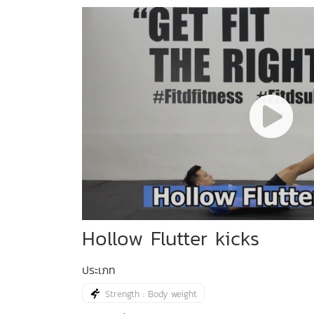
Hollow Flutter kicks
ประเภท
Strength : Body weight