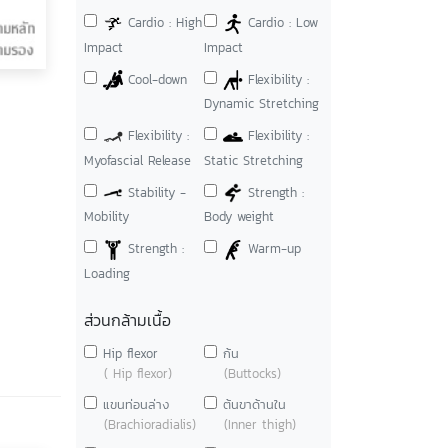
Cardio : High
Cardio : Low
Impact
Impact
Cool-down
Flexibility :
Dynamic Stretching
Flexibility :
Flexibility :
Myofascial Release
Static Stretching
Stability -
Strength :
Mobility
Body weight
Strength :
Warm-up
Loading
ส่วนกล้ามเนื้อ
Hip flexor
ก้น
( Hip flexor)
(Buttocks)
แขนท่อนล่าง
ต้นขาด้านใน
(Brachioradialis)
(Inner thigh)