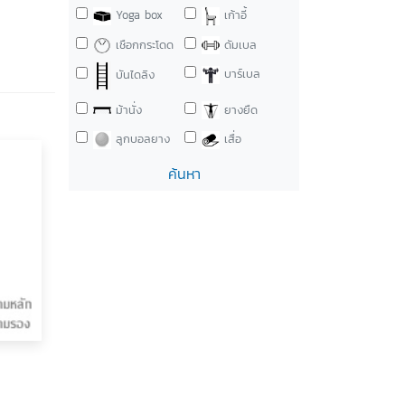
Yoga box
เก้าอี้
เชือกกระโดด
ดัมเบล
บาร์เบล
บันไดลิง
ม้านั่ง
ยางยืด
ลูกบอลยาง
เสื่อ
ค้นหา