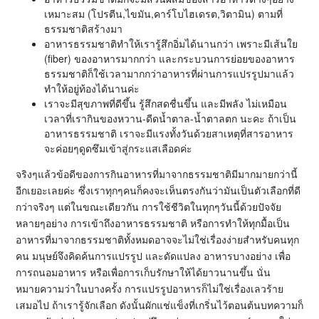
เหมาะสม (โปรตีน,ไขมัน,คาร์โบไฮเดรต,วิตามิน) ตามที่
ธรรมชาติสร้างมา
อาหารธรรมชาติทำให้เรารู้สึกอิ่มได้นานกว่า เพราะมีเส้นใย
(fiber) ของอาหารมากกว่า และกระบวนการย่อยของอาหาร
ธรรมชาติก็ใช้เวลามากกว่าอาหารที่ผ่านการแปรรูปมาแล้ว
ทำให้อยู่ท้องได้นานค่ะ
เราจะมีสุขภาพที่ดีขึ้น รู้สึกสดชื่นขึ้น และมีพลัง ไม่เหมือน
เวลาที่เรากินของหวาน-ดีดน้ำตาล-น้ำตาลตก นะคะ ถ้าเป็น
อาหารธรรมชาติ เราจะมีแรงทั้งวันด้วยสาเหตุที่สารอาหาร
จะค่อยๆดูดซึมเข้าสู่กระแสเลือดค่ะ
จริงๆแล้วข้อดีของการกินอาหารที่มาจากธรรมชาติมีมากมายกว่านี้
อีกเยอะเลยค่ะ ซึ่งเราทุกๆคนก็คงจะเห็นตรงกันว่ามันเป็นตัวเลือกที่ดี
กว่าจริงๆ แต่ในขณะเดียวกัน การใช้ชีวิตในทุกๆวันนี้ด้วยปัจจัย
หลายๆอย่าง การเข้าถึงอาหารธรรมชาติ หรือการทำให้ทุกมื้อเป็น
อาหารที่มาจากธรรมชาติทั้งหมดอาจจะไม่ใช่เรื่องง่ายสำหรับคนทุก
คน มนุษย์จึงคิดค้นการแปรรูป และดัดแปลง อาหารบางอย่าง เพื่อ
การถนอมอาหาร หรือเพื่อการเก็บรักษาให้ได้ยาวนานขึ้น นั่น
หมายความว่าในบางครั้ง การแปรรูปอาหารก็ไม่ใช่เรื่องเลวร้าย
เสมอไป ถ้าเรารู้จักเลือก ดังนั้นผักแช่แข็งที่เกริ่นไว้ตอนต้นบทความก็