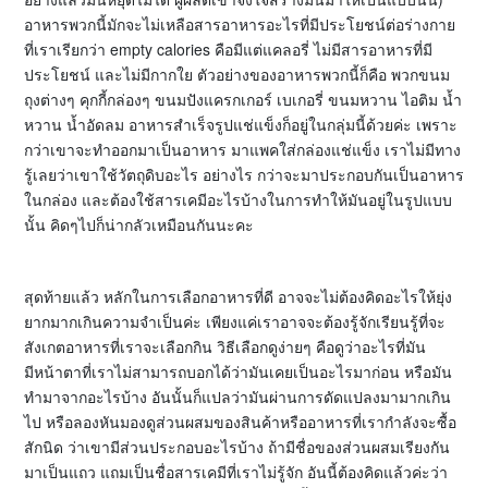
อาหารพวกนี้มักจะไม่เหลือสารอาหารอะไรที่มีประโยชน์ต่อร่างกาย
ที่เราเรียกว่า empty calories คือมีแต่แคลอรี่ ไม่มีสารอาหารที่มี
ประโยชน์ และไม่มีกากใย ตัวอย่างของอาหารพวกนี้ก็คือ พวกขนม
ถุงต่างๆ คุกกี้กล่องๆ ขนมปังแครกเกอร์ เบเกอรี่ ขนมหวาน ไอติม น้ำ
หวาน น้ำอัดลม อาหารสำเร็จรูปแช่แข็งก็อยู่ในกลุ่มนี้ด้วยค่ะ เพราะ
กว่าเขาจะทำออกมาเป็นอาหาร มาแพคใส่กล่องแช่แข็ง เราไม่มีทาง
รู้เลยว่าเขาใช้วัตถุดิบอะไร อย่างไร กว่าจะมาประกอบกันเป็นอาหาร
ในกล่อง และต้องใช้สารเคมีอะไรบ้างในการทำให้มันอยู่ในรูปแบบ
นั้น คิดๆไปก็น่ากลัวเหมือนกันนะคะ
สุดท้ายแล้ว หลักในการเลือกอาหารที่ดี อาจจะไม่ต้องคิดอะไรให้ยุ่ง
ยากมากเกินความจำเป็นค่ะ เพียงแค่เราอาจจะต้องรู้จักเรียนรู้ที่จะ
สังเกตอาหารที่เราจะเลือกกิน วิธีเลือกดูง่ายๆ คือดูว่าอะไรที่มัน
มีหน้าตาที่เราไม่สามารถบอกได้ว่ามันเคยเป็นอะไรมาก่อน หรือมัน
ทำมาจากอะไรบ้าง อันนั้นก็แปลว่ามันผ่านการดัดแปลงมามากเกิน
ไป หรือลองหันมองดูส่วนผสมของสินค้าหรืออาหารที่เรากำลังจะซื้อ
สักนิด ว่าเขามีส่วนประกอบอะไรบ้าง ถ้ามีชื่อของส่วนผสมเรียงกัน
มาเป็นแถว แถมเป็นชื่อสารเคมีที่เราไม่รู้จัก อันนี้ต้องคิดแล้วค่ะว่า