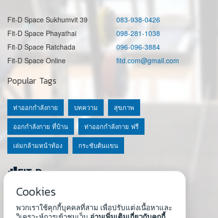
Fit-D Space Sukhumvit 39
083-938-0426
Fit-D Space Phayathai
098-281-1038
Fit-D Space Ratchada
096-096-3884
Fit-D Space Online
fitd.com@gmail.com
Popular Tags
ท่าออกกำลังกาย
บทความ
สุขภาพ
ออกกำลังกาย ที่บ้าน
ท่าออกกำลังกาย ฟรี
เล่มกล้ามหน้าท้อง
กระชับต้นแขน
Cookies
© 2020 Fit-D.com & Fit-D Finess
พวกเราใช้คุกกี้บุคคลที่สาม เพื่อปรับแต่งเนื้อหาและ
About Us
|
นโยบายความเป็นส่วนตัว
|
เงื่อนไขการใช้เว็บ
วิเคราะห์การเข้าชมเว็บ
อ่านเพิ่มเติมเกี่ยวกับคุกกี้