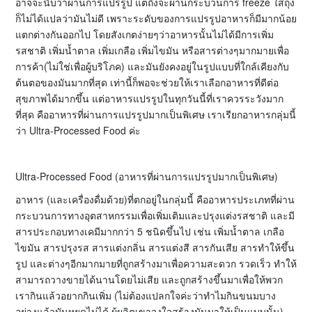
อาจจะนับว่าผ่านการแปรรูป แต่ถึงจะผ่านกระบวนการ freeze ใส่ถุง
ก็ไม่ได้แปลว่ามันไม่ดี เพราะระดับของการแปรรูปอาหารก็มีมากน้อย
แตกต่างกันออกไป โดยสังเกตง่ายๆว่าอาหารนั้นไม่ได้มีการเพิ่ม
รสชาติ เพิ่มน้ำตาล เพิ่มเกลือ เพิ่มไขมัน หรือสารต่างๆมากมายเพื่อ
การค้า(ไม่ใช่เพื่อผู้บริโภค) และมันยังคงอยู่ในรูปแบบที่ใกล้เคียงกับ
ต้นตอของมันมากที่สุด เท่านี้ก็พอจะช่วยให้เราเลือกอาหารที่ดีต่อ
สุขภาพได้มากขึ้น แต่อาหารแปรรูปในทุกวันนี้ที่เราควรระวังมาก
ที่สุด คืออาหารที่ผ่านการแปรรูปมากเป็นพิเศษ เราเรียกอาหารกลุ่มนี้
ว่า Ultra-Processed Food ค่ะ
Ultra-Processed Food (อาหารที่ผ่านการแปรรูปมากเป็นพิเศษ)
อาหาร (และเครื่องดื่มด้วย)ที่ตกอยู่ในกลุ่มนี้ คืออาหารประเภทที่ผ่าน
กระบวนการทางอุตสาหกรรมเพื่อเพิ่มเติมและปรุงแต่งรสชาติ และมี
สารประกอบทางเคมีมากกว่า 5 ชนิดขึ้นไป เช่น เพิ่มน้ำตาล เกลือ
ไขมัน สารปรุงรส สารแต่งกลิ่น สารแต่งสี สารกันเสีย สารทำให้ขึ้น
รูป และต่างๆอีกมากมายที่ถูกสร้างมาเพื่อความสะดวก รวดเร็ว ทำให้
สามารถวางขายได้นานโดยไม่เสีย และถูกสร้างขึ้นมาเพื่อให้พวก
เรากินแล้วอยากกินเพิ่ม (ไม่ต้องแปลกใจค่ะว่าทำไมกินขนมบาง
อย่างแล้วมันหยุดไม่ได้ ผู้ผลิตเขาจงใจสร้างมันมาให้เป็นแบบนั้น)