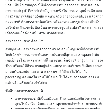
มักจะเน้นย้ำเสมอๆว่า “ให้เลือกอาหารที่มาจากธรรมชาติ และลด
อาหารแปรรูป” คือปัจจัยสำคัญอย่างหนึ่งในการควบคุมน้ำหนัก และ
การมีสุขภาพที่ดีอย่างยั่งยืน แต่บางครั้งเราอาจจะสงสัยว่า แล้วคำว่า
ธรรมชาติ ต้องธรรมชาติแค่ไหน หรืออาหารแปรรูป นับรวมไปถึง
อะไรบ้าง ผักแช่แข็งนับเป็นอาหารแปรรูปหรือเปล่า? และเราควรจะ
เลือกกินอะไรดี? วันนี้แพรจะมาอธิบายค่ะ
อาหารธรรมชาติ คืออะไร
ง่ายๆเลยค่ะ อาหารที่มาจากธรรมชาติ ส่วนใหญ่แล้วก็คืออาหารที่
ใกล้เคียงกับการมาจากต้นตอของมันมากที่สุด และเราดูออกว่ามัน
เคยเป็นอะไรมาและมาจากที่ไหน เช่นเมล็ดข้าวที่เรารู้ว่ามาจากรวง
ข้าว หรือผลไม้ที่วางขายอยู่ก็เป็นแบบรูปแบบเดียวกันกับที่มันออกผล
มาบนต้นของมัน และอาหารธรรมชาติก็มักจะไม่ได้มากับ
packaging สีสันสดใสชวนให้ซื้อ และไม่ได้ผ่านการดัดแปลง เติม
แต่ง หรือเสริมอะไรเข้าไปค่ะ
ข้อดีของอาหารธรรมชาติ
อาหารธรรมชาติเป็นเสมือนยารักษาและป้องกันโรค เพราะ
อุดมไปด้วยวิตามินและแร่ธาตุมากมายสำหรับร่างกายมนุษย์
อาหารธรรมชาติมักจะมีส่วนผสมของสารอาหารต่างๆอย่าง