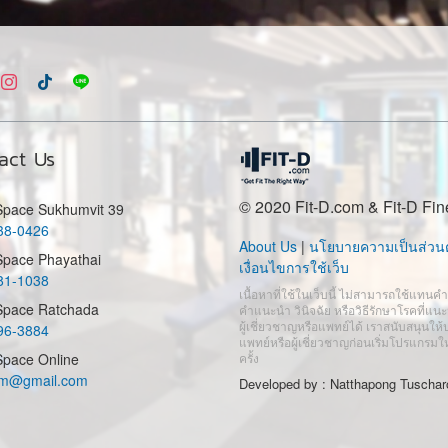
act Us
© 2020 Fit-D.com & Fit-D Fin
 Space Sukhumvit 39
38-0426
About Us
|
นโยบายความเป็นส่วนต
Space Phayathai
เงื่อนไขการใช้เว็บ
81-1038
เนื้อหาที่ใช้ในเว็บนี้ ไม่สามารถใช้แทนค
 Space Ratchada
คำแนะนำ วินิจฉัย หรือวิธีรักษาโรคที่แ
ผู้เชี่ยวชาญหรือแพทย์ได้ เราสนับสนุนให้
96-3884
แพทย์หรือผู้เชี่ยวชาญก่อนเริ่มโปรแกรมใ
Space Online
ครั้ง
com@gmail.com
Developed by :
Natthapong Tuschar