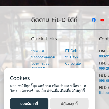
ติดตาม Fit-D ได้ที่
Quick Links
Cont
บทความ
PT Online
Fit-D
083-9
ท่าออกกำลังกาย
21 Days
Fit-D 
โปรแกรมออก
Corporate
กำลังกาย
098-2
Fit-D Academy
อาหาร
Fit-D
Fit-D Space
Cookies
096-0
คำนวณแคลอรี่ต่อ
วัน
พวกเราใช้คุกกี้บุคคลที่สาม เพื่อปรับแต่งเนื้อหาและ
Fit-D 
วิเคราะห์การเข้าชมเว็บ
อ่านเพิ่มเติมเกี่ยวกับคุกกี้
fitd.
ยอมรับคุกกี้
ปฏิเสธคุกกี้