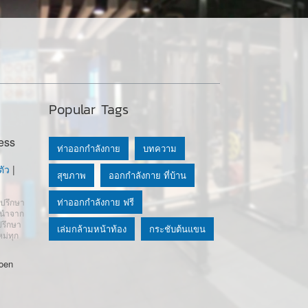
Popular Tags
ess
ท่าออกกำลังกาย
บทความ
ัว
|
สุขภาพ
ออกกำลังกาย ที่บ้าน
ท่าออกกำลังกาย ฟรี
ำปรึกษา
นะนำจาก
ปรึกษา
เล่มกล้ามหน้าท้อง
กระชับต้นแขน
หม่ทุก
oen