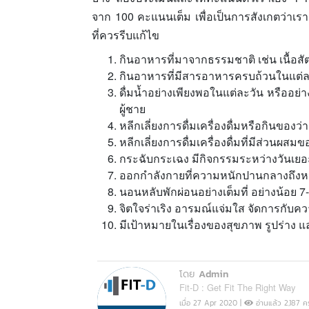
จาก 100 คะแนนเต็ม เพื่อเป็นการสังเกตว่าเร
ที่ควรรีบแก้ไข
กินอาหารที่มาจากธรรมชาติ เช่น เนื้อสัต
กินอาหารที่มีสารอาหารครบถ้วนในแต่ละม
ดื่มน้ำอย่างเพียงพอในแต่ละวัน หรืออย่า
ผู้ชาย
หลีกเลี่ยงการดื่มเครื่องดื่มหรือกินของว่า
หลีกเลี่ยงการดื่มเครื่องดื่มที่มีส่วนผ
กระฉับกระเฉง มีกิจกรรมระหว่างวันเยอะ
ออกกำลังกายที่ความหนักปานกลางถึงหนัก
นอนหลับพักผ่อนอย่างเต็มที่ อย่างน้อย 7-
จิตใจร่าเริง อารมณ์แจ่มใส จัดการกับคว
มีเป้าหมายในเรื่องของสุขภาพ รูปร่าง
โดย
Admin
Fit-D : Get Fit The Right Way
เมื่อ 27 Apr 2020 |
อ่านแล้ว 2,187 คร