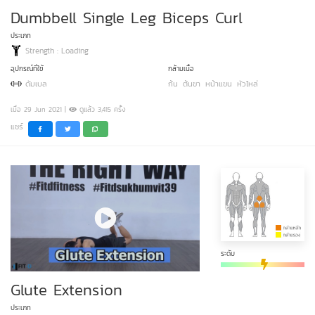
Dumbbell Single Leg Biceps Curl
ประเภท
Strength : Loading
อุปกรณ์ที่ใช้
กล้ามเนื้อ
ดัมเบล
ก้น
ต้นขา
หน้าแขน
หัวไหล่
เมื่อ 29 Jun 2021 |
ดูแล้ว 3,415 ครั้ง
แชร์
ระดับ
Glute Extension
ประเภท