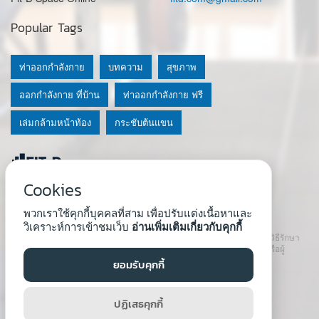
Popular Tags
ท่าออกกำลังกาย
บทความ
สุขภาพ
ออกกำลังกาย ที่บ้าน
ท่าออกกำลังกาย ฟรี
เล่มกล้ามหน้าท้อง
กระชับต้นแขน
Cookies
© 2020 Fit-D.com & Fit-D Finess
พวกเราใช้คุกกี้บุคคลที่สาม เพื่อปรับแต่งเนื้อหาและ
About Us
|
นโยบายความเป็นส่วนตัว
|
เงื่อนไขการใช้เว็บ
วิเคราะห์การเข้าชมเว็บ
อ่านเพิ่มเติมเกี่ยวกับคุกกี้
เนื้อหาที่ใช้ในเว็บนี้ ไม่สามารถใช้แทนคำปรึกษา คำแนะนำ วินิจฉัย หรือวิธีรักษา
โรคที่แนะนำจากผู้เชี่ยวชาญหรือแพทย์ได้ เราสนับสนุนให้ปรึกษาแพทย์หรือผู้
เชี่ยวชาญก่อนเริ่มโปรแกรมใหม่ทุกครั้ง
ยอมรับคุกกี้
Developed by :
Natthapong Tuscharoen
ปฏิเสธคุกกี้