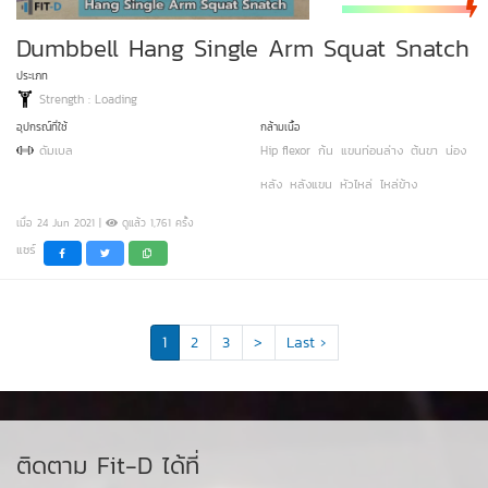
Dumbbell Hang Single Arm Squat Snatch
ประเภท
Strength : Loading
อุปกรณ์ที่ใช้
กล้ามเนื้อ
ดัมเบล
Hip flexor
ก้น
แขนท่อนล่าง
ต้นขา
น่อง
หลัง
หลังแขน
หัวไหล่
ไหล่ข้าง
เมื่อ 24 Jun 2021 |
ดูแล้ว 1,761 ครั้ง
แชร์
1
2
3
>
Last ›
ติดตาม Fit-D ได้ที่