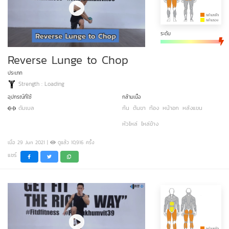
ระดับ
Reverse Lunge to Chop
ประเภท
Strength : Loading
อุปกรณ์ที่ใช้
กล้ามเนื้อ
ดัมเบล
ก้น
ต้นขา
ท้อง
หน้าอก
หลังแขน
หัวไหล่
ไหล่ข้าง
เมื่อ 29 Jun 2021 |
ดูแล้ว 10,916 ครั้ง
แชร์