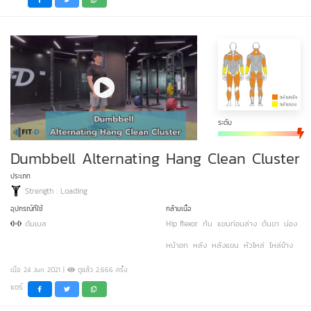
ระดับ
Dumbbell Alternating Hang Clean Cluster
ประเภท
Strength : Loading
อุปกรณ์ที่ใช้
กล้ามเนื้อ
ดัมเบล
Hip flexor
ก้น
แขนท่อนล่าง
ต้นขา
น่อง
หน้าอก
หลัง
หลังแขน
หัวไหล่
ไหล่ข้าง
เมื่อ 24 Jun 2021 |
ดูแล้ว 2,666 ครั้ง
แชร์