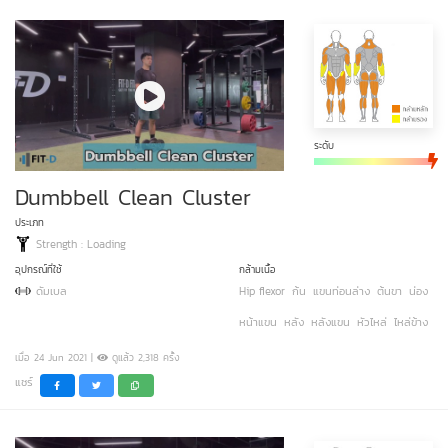
ระดับ
Dumbbell Clean Cluster
ประเภท
Strength : Loading
อุปกรณ์ที่ใช้
กล้ามเนื้อ
ดัมเบล
Hip flexor
ก้น
แขนท่อนล่าง
ต้นขา
น่อง
หน้าแขน
หลัง
หลังแขน
หัวไหล่
ไหล่ข้าง
เมื่อ 24 Jun 2021 |
ดูแล้ว 2,318 ครั้ง
แชร์