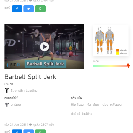
เมื่อ 24 Jun 2021 |
ดูแล้ว 2,464 ครั้ง
แชร์
ระดับ
Barbell Split Jerk
ประเภท
Strength : Loading
อุปกรณ์ที่ใช้
กล้ามเนื้อ
บาร์เบล
Hip flexor
ก้น
ต้นขา
น่อง
หลังแขน
หัวไหล่
ไหล่ข้าง
เมื่อ 24 Jun 2021 |
ดูแล้ว 2,507 ครั้ง
แชร์