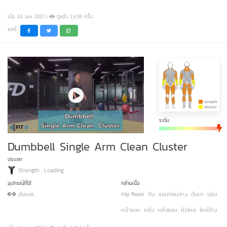
เมื่อ 24 Jun 2021 |
ดูแล้ว 2,639 ครั้ง
แชร์
ระดับ
Dumbbell Single Arm Clean Cluster
ประเภท
Strength : Loading
อุปกรณ์ที่ใช้
กล้ามเนื้อ
ดัมเบล
Hip flexor
ก้น
แขนท่อนล่าง
ต้นขา
น่อง
หน้าแขน
หลัง
หลังแขน
หัวไหล่
ไหล่ข้าง