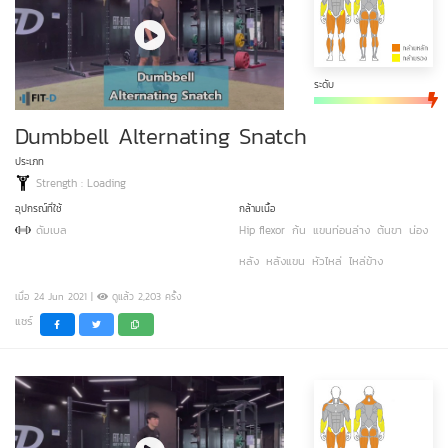
ระดับ
Dumbbell Alternating Snatch
ประเภท
Strength : Loading
อุปกรณ์ที่ใช้
กล้ามเนื้อ
ดัมเบล
Hip flexor
ก้น
แขนท่อนล่าง
ต้นขา
น่อง
หลัง
หลังแขน
หัวไหล่
ไหล่ข้าง
เมื่อ 24 Jun 2021 |
ดูแล้ว 2,203 ครั้ง
แชร์