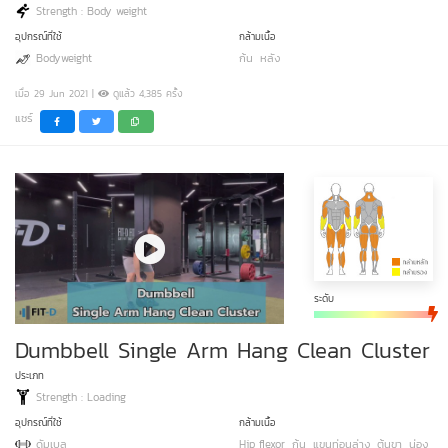
Strength : Body weight
อุปกรณ์ที่ใช้
กล้ามเนื้อ
Bodyweight
ก้น
หลัง
เมื่อ 29 Jun 2021 |
ดูแล้ว 4,385 ครั้ง
แชร์
ระดับ
Dumbbell Single Arm Hang Clean Cluster
ประเภท
Strength : Loading
อุปกรณ์ที่ใช้
กล้ามเนื้อ
ดัมเบล
Hip flexor
ก้น
แขนท่อนล่าง
ต้นขา
น่อง