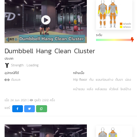
ระดับ
Dumbbell Hang Clean Cluster
ประเภท
Strength : Loading
อุปกรณ์ที่ใช้
กล้ามเนื้อ
ดัมเบล
Hip flexor
ก้น
แขนท่อนล่าง
ต้นขา
น่อง
หน้าแขน
หลัง
หลังแขน
หัวไหล่
ไหล่ข้าง
เมื่อ 24 Jun 2021 |
ดูแล้ว 2,612 ครั้ง
แชร์