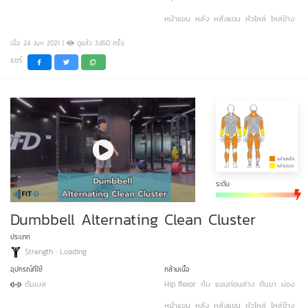
หน้าแขน
หลัง
หลังแขน
หัวไหล่
ไหล่ข้าง
เมื่อ 24 Jun 2021 |
ดูแล้ว 3,450 ครั้ง
แชร์
ระดับ
Dumbbell Alternating Clean Cluster
ประเภท
Strength : Loading
อุปกรณ์ที่ใช้
กล้ามเนื้อ
ดัมเบล
Hip flexor
ก้น
แขนท่อนล่าง
ต้นขา
น่อง
หน้าแขน
หลัง
หลังแขน
หัวไหล่
ไหล่ข้าง