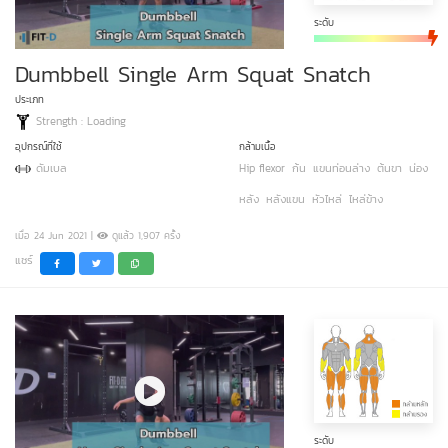
ระดับ
Dumbbell Single Arm Squat Snatch
ประเภท
Strength : Loading
อุปกรณ์ที่ใช้
กล้ามเนื้อ
ดัมเบล
Hip flexor
ก้น
แขนท่อนล่าง
ต้นขา
น่อง
หลัง
หลังแขน
หัวไหล่
ไหล่ข้าง
เมื่อ 24 Jun 2021 |
ดูแล้ว 1,907 ครั้ง
แชร์
ระดับ