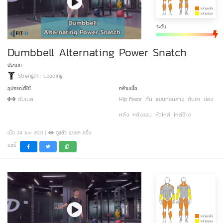
ระดับ
Dumbbell Alternating Power Snatch
ประเภท
Strength : Loading
อุปกรณ์ที่ใช้
กล้ามเนื้อ
ดัมเบล
Hip flexor
ก้น
แขนท่อนล่าง
ต้นขา
น่อง
หลัง
หลังแขน
หัวไหล่
ไหล่ข้าง
เมื่อ 24 Jun 2021 |
ดูแล้ว 2,065 ครั้ง
แชร์