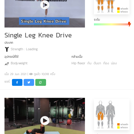
ระดับ
Single Leg Knee Drive
ประเภท
Strength : Loading
อุปกรณ์ที่ใช้
กล้ามเนื้อ
Bodyweight
Hip flexor
ก้น
ต้นขา
ท้อง
น่อง
เมื่อ 29 Jun 2021 |
ดูแล้ว 10,018 ครั้ง
แชร์