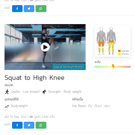
เมื่อ 24 May 2021 |
ดูแล้ว 1,516 ครั้ง
แชร์
ระดับ
Squat to High Knee
ประเภท
Cardio : Low Impact
Strength : Body weight
อุปกรณ์ที่ใช้
กล้ามเนื้อ
Bodyweight
Hip flexor
ก้น
ต้นขา
น่อง
เมื่อ 19 May 2021 |
ดูแล้ว 2,426 ครั้ง
แชร์