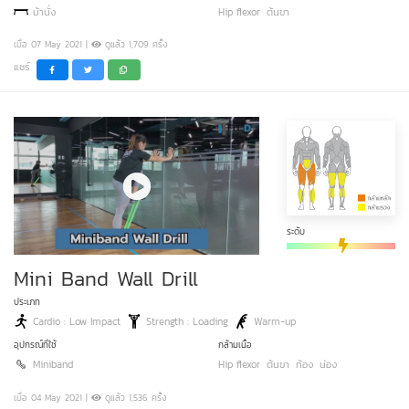
ม้านั่ง
Hip flexor
ต้นขา
เมื่อ 07 May 2021 |
ดูแล้ว 1,709 ครั้ง
แชร์
ระดับ
Mini Band Wall Drill
ประเภท
Cardio : Low Impact
Strength : Loading
Warm-up
อุปกรณ์ที่ใช้
กล้ามเนื้อ
Miniband
Hip flexor
ต้นขา
ท้อง
น่อง
เมื่อ 04 May 2021 |
ดูแล้ว 1,536 ครั้ง