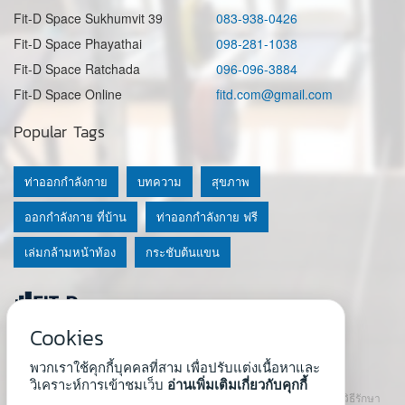
Fit-D Space Sukhumvit 39
083-938-0426
Fit-D Space Phayathai
098-281-1038
Fit-D Space Ratchada
096-096-3884
Fit-D Space Online
fitd.com@gmail.com
Popular Tags
ท่าออกกำลังกาย
บทความ
สุขภาพ
ออกกำลังกาย ที่บ้าน
ท่าออกกำลังกาย ฟรี
เล่มกล้ามหน้าท้อง
กระชับต้นแขน
Cookies
© 2020 Fit-D.com & Fit-D Finess
พวกเราใช้คุกกี้บุคคลที่สาม เพื่อปรับแต่งเนื้อหาและ
About Us
|
นโยบายความเป็นส่วนตัว
|
เงื่อนไขการใช้เว็บ
วิเคราะห์การเข้าชมเว็บ
อ่านเพิ่มเติมเกี่ยวกับคุกกี้
เนื้อหาที่ใช้ในเว็บนี้ ไม่สามารถใช้แทนคำปรึกษา คำแนะนำ วินิจฉัย หรือวิธีรักษา