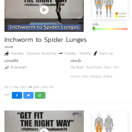
ระดับ
Inchworm to Spider Lunges
ประเภท
Flexibility : Dynamic Stretching
Stability - Mobility
Warm-up
อุปกรณ์ที่ใช้
กล้ามเนื้อ
Bodyweight
Hip flexor
ต้นขาด้านใน
ต้นขา
ท้อง
หน้าอก
หลัง
หลังแขน
หัวไหล่
เมื่อ 17 May 2021 |
ดูแล้ว 2,683 ครั้ง
แชร์