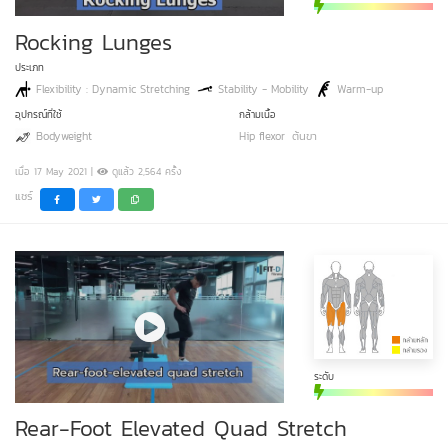
Rocking Lunges
ประเภท
Flexibility : Dynamic Stretching
Stability - Mobility
Warm-up
อุปกรณ์ที่ใช้
กล้ามเนื้อ
Bodyweight
Hip flexor
ต้นขา
เมื่อ 17 May 2021 |
ดูแล้ว 2,564 ครั้ง
แชร์
ระดับ
Rear-Foot Elevated Quad Stretch