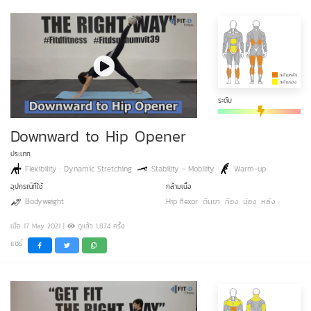
ระดับ
Downward to Hip Opener
ประเภท
Flexibility : Dynamic Stretching
Stability - Mobility
Warm-up
อุปกรณ์ที่ใช้
กล้ามเนื้อ
Bodyweight
Hip flexor
ต้นขา
ท้อง
น่อง
หลัง
เมื่อ 17 May 2021 |
ดูแล้ว 1,874 ครั้ง
แชร์