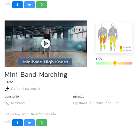
แชร์
ระดับ
Mini Band Marching
ประเภท
Cardio : Low Impact
อุปกรณ์ที่ใช้
กล้ามเนื้อ
Miniband
Hip flexor
ก้น
ต้นขา
ท้อง
น่อง
เมื่อ 04 May 2021 |
ดูแล้ว 2,310 ครั้ง
แชร์