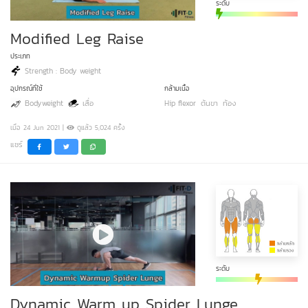
ระดับ
Modified Leg Raise
ประเภท
Strength : Body weight
อุปกรณ์ที่ใช้
กล้ามเนื้อ
Bodyweight
เสื่อ
Hip flexor
ต้นขา
ท้อง
เมื่อ 24 Jun 2021 |
ดูแล้ว 5,024 ครั้ง
แชร์
ระดับ
Dynamic Warm up Spider Lunge