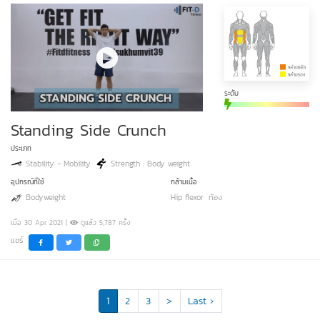
ระดับ
Standing Side Crunch
ประเภท
Stability - Mobility
Strength : Body weight
อุปกรณ์ที่ใช้
กล้ามเนื้อ
Bodyweight
Hip flexor
ท้อง
เมื่อ 30 Apr 2021 |
ดูแล้ว 5,787 ครั้ง
แชร์
1
2
3
>
Last ›