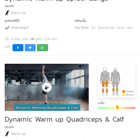
ประเภท
Warm-up
อุปกรณ์ที่ใช้
กล้ามเนื้อ
Bodyweight
Hip flexor
ก้น
ต้นขาด้านใน
ต้นขา
น่อง
เมื่อ 24 May 2021 |
ดูแล้ว 2,138 ครั้ง
แชร์
ระดับ
Dynamic Warm up Quadriceps & Calf
ประเภท
Warm-up