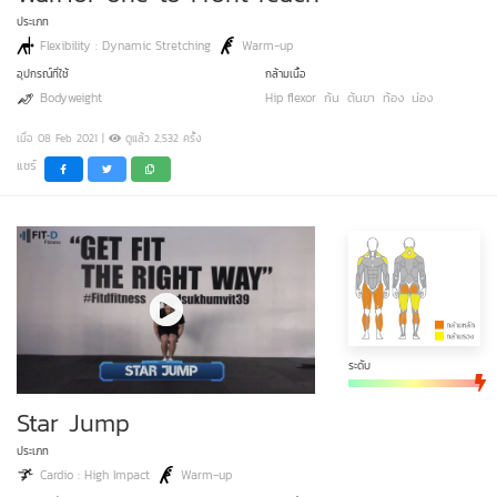
ประเภท
Flexibility : Dynamic Stretching
Warm-up
อุปกรณ์ที่ใช้
กล้ามเนื้อ
Bodyweight
Hip flexor
ก้น
ต้นขา
ท้อง
น่อง
เมื่อ 08 Feb 2021 |
ดูแล้ว 2,532 ครั้ง
แชร์
ระดับ
Star Jump
ประเภท
Cardio : High Impact
Warm-up