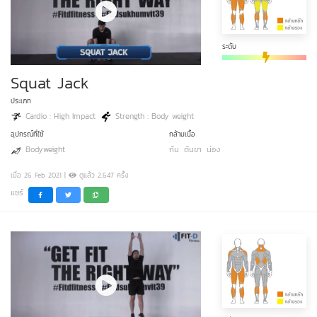
ระดับ
Squat Jack
ประเภท
Cardio : High Impact
Strength : Body weight
อุปกรณ์ที่ใช้
กล้ามเนื้อ
Bodyweight
ก้น
ต้นขา
น่อง
เมื่อ 26 Feb 2021 |
ดูแล้ว 2,647 ครั้ง
แชร์