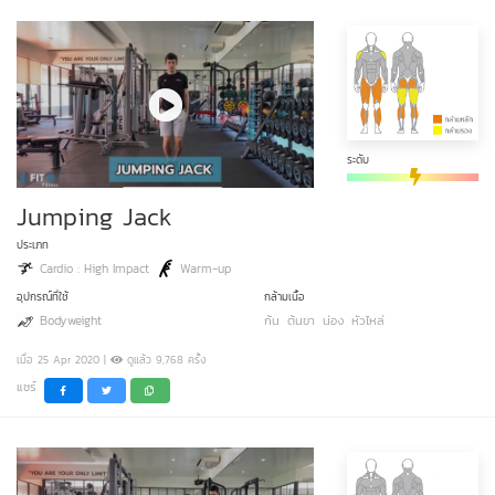
ระดับ
Jumping Jack
ประเภท
Cardio : High Impact
Warm-up
อุปกรณ์ที่ใช้
กล้ามเนื้อ
Bodyweight
ก้น
ต้นขา
น่อง
หัวไหล่
เมื่อ 25 Apr 2020 |
ดูแล้ว 9,768 ครั้ง
แชร์