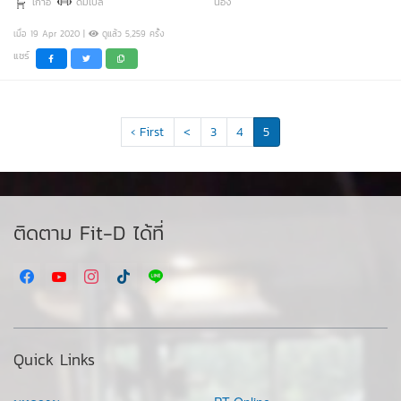
เก้าอี้
ดัมเบล
น่อง
เมื่อ 19 Apr 2020 |
ดูแล้ว 5,259 ครั้ง
แชร์
‹ First
<
3
4
5
ติดตาม Fit-D ได้ที่
Quick Links