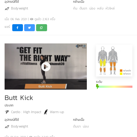
อุปกรณ์ที่ใช้
กล้ามเนื้อ
Bodyweight
ก้น
ต้นขา
น่อง
หลัง
หัวไหล่
เมื่อ 06 Feb 2021 |
ดูแล้ว 2,163 ครั้ง
แชร์
ระดับ
Butt Kick
ประเภท
Cardio : High Impact
Warm-up
อุปกรณ์ที่ใช้
กล้ามเนื้อ
Bodyweight
ต้นขา
น่อง