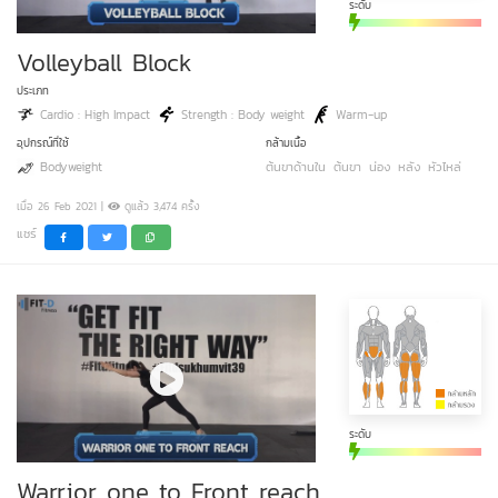
ระดับ
Volleyball Block
ประเภท
Cardio : High Impact
Strength : Body weight
Warm-up
อุปกรณ์ที่ใช้
กล้ามเนื้อ
Bodyweight
ต้นขาด้านใน
ต้นขา
น่อง
หลัง
หัวไหล่
เมื่อ 26 Feb 2021 |
ดูแล้ว 3,474 ครั้ง
แชร์
ระดับ
Warrior one to Front reach