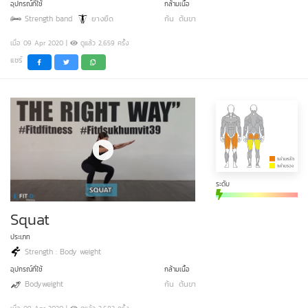
อุปกรณ์ที่ใช้
กล้ามเนื้อ
Strength band
ยางยืด
ก้น
ต้นขา
เมื่อ 09 Apr 2020 |
ดูแล้ว 2,659 ครั้ง
แชร์
ระดับ
Squat
ประเภท
Strength : Body weight
อุปกรณ์ที่ใช้
กล้ามเนื้อ
Bodyweight
ก้น
ต้นขา