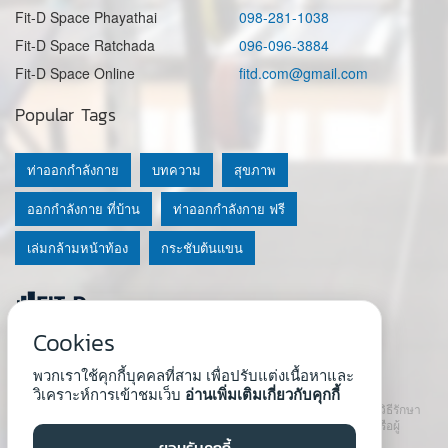
Fit-D Space Phayathai
098-281-1038
Fit-D Space Ratchada
096-096-3884
Fit-D Space Online
fitd.com@gmail.com
Popular Tags
ท่าออกกำลังกาย
บทความ
สุขภาพ
ออกกำลังกาย ที่บ้าน
ท่าออกกำลังกาย ฟรี
เล่มกล้ามหน้าท้อง
กระชับต้นแขน
Cookies
© 2020 Fit-D.com & Fit-D Finess
พวกเราใช้คุกกี้บุคคลที่สาม เพื่อปรับแต่งเนื้อหาและ
About Us
|
นโยบายความเป็นส่วนตัว
|
เงื่อนไขการใช้เว็บ
วิเคราะห์การเข้าชมเว็บ
อ่านเพิ่มเติมเกี่ยวกับคุกกี้
เนื้อหาที่ใช้ในเว็บนี้ ไม่สามารถใช้แทนคำปรึกษา คำแนะนำ วินิจฉัย หรือวิธีรักษา
โรคที่แนะนำจากผู้เชี่ยวชาญหรือแพทย์ได้ เราสนับสนุนให้ปรึกษาแพทย์หรือผู้
เชี่ยวชาญก่อนเริ่มโปรแกรมใหม่ทุกครั้ง
ยอมรับคุกกี้