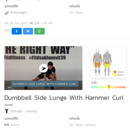
อุปกรณ์ที่ใช้
กล้ามเนื้อ
Bodyweight
ก้น
ต้นขา
เมื่อ 09 Apr 2020 |
ดูแล้ว 2,113 ครั้ง
แชร์
ระดับ
Dumbbell Side Lunge With Hammer Curl
ประเภท
Strength : Loading
อุปกรณ์ที่ใช้
กล้ามเนื้อ
ดัมเบล
ก้น
ต้นขา
หน้าแขน