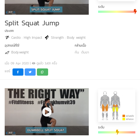
ระดับ
Split Squat Jump
ประเภท
Cardio : High Impact
Strength : Body weight
อุปกรณ์ที่ใช้
กล้ามเนื้อ
Bodyweight
ก้น
ต้นขา
เมื่อ 09 Apr 2020 |
ดูแล้ว 3,431 ครั้ง
แชร์
ระดับ