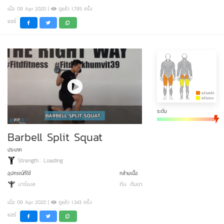
เมื่อ 09 Apr 2020 |
ดูแล้ว 1,785 ครั้ง
แชร์
ระดับ
Barbell Split Squat
ประเภท
Strength : Loading
อุปกรณ์ที่ใช้
กล้ามเนื้อ
บาร์เบล
ก้น
ต้นขา
เมื่อ 09 Apr 2020 |
ดูแล้ว 1,343 ครั้ง
แชร์