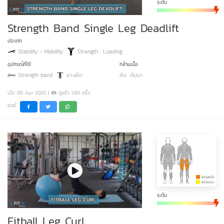
ระดับ
Strength Band Single Leg Deadlift
ประเภท
Stability - Mobility
Strength : Loading
อุปกรณ์ที่ใช้
กล้ามเนื้อ
Strength band
ยางยืด
ก้น
ต้นขา
เมื่อ 09 Apr 2020 |
ดูแล้ว 1,811 ครั้ง
แชร์
ระดับ
Fitball Leg Curl