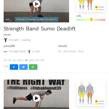
ระดับ
Strength Band Sumo Deadlift
ประเภท
Strength : Loading
อุปกรณ์ที่ใช้
กล้ามเนื้อ
Strength band
ยางยืด
ก้น
ต้นขาด้านใน
ต้นขา
เมื่อ 09 Apr 2020 |
ดูแล้ว 1,914 ครั้ง
แชร์