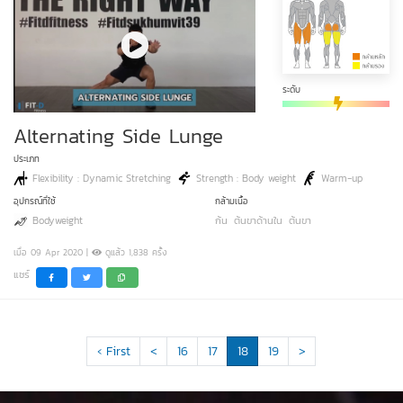
ระดับ
Alternating Side Lunge
ประเภท
Flexibility : Dynamic Stretching
Strength : Body weight
Warm-up
อุปกรณ์ที่ใช้
กล้ามเนื้อ
Bodyweight
ก้น
ต้นขาด้านใน
ต้นขา
เมื่อ 09 Apr 2020 |
ดูแล้ว 1,838 ครั้ง
แชร์
‹ First
<
16
17
18
19
>