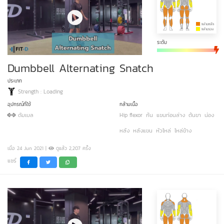
ระดับ
Dumbbell Alternating Snatch
ประเภท
Strength : Loading
อุปกรณ์ที่ใช้
กล้ามเนื้อ
ดัมเบล
Hip flexor
ก้น
แขนท่อนล่าง
ต้นขา
น่อง
หลัง
หลังแขน
หัวไหล่
ไหล่ข้าง
เมื่อ 24 Jun 2021 |
ดูแล้ว 2,207 ครั้ง
แชร์