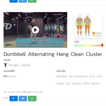
ระดับ
Dumbbell Alternating Hang Clean Cluster
ประเภท
Strength : Loading
อุปกรณ์ที่ใช้
กล้ามเนื้อ
ดัมเบล
Hip flexor
ก้น
แขนท่อนล่าง
ต้นขา
น่อง
หน้าอก
หลัง
หลังแขน
หัวไหล่
ไหล่ข้าง
เมื่อ 24 Jun 2021 |
ดูแล้ว 2,670 ครั้ง
แชร์