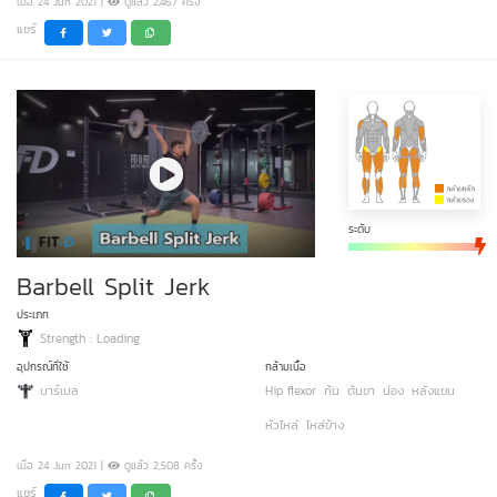
เมื่อ 24 Jun 2021 |
ดูแล้ว 2,467 ครั้ง
แชร์
ระดับ
Barbell Split Jerk
ประเภท
Strength : Loading
อุปกรณ์ที่ใช้
กล้ามเนื้อ
บาร์เบล
Hip flexor
ก้น
ต้นขา
น่อง
หลังแขน
หัวไหล่
ไหล่ข้าง
เมื่อ 24 Jun 2021 |
ดูแล้ว 2,508 ครั้ง
แชร์