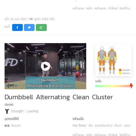
หน้าแขน
หลัง
หลังแขน
หัวไหล่
ไหล่ข้าง
เมื่อ 24 Jun 2021 |
ดูแล้ว 3,453 ครั้ง
แชร์
ระดับ
Dumbbell Alternating Clean Cluster
ประเภท
Strength : Loading
อุปกรณ์ที่ใช้
กล้ามเนื้อ
ดัมเบล
Hip flexor
ก้น
แขนท่อนล่าง
ต้นขา
น่อง
หน้าแขน
หลัง
หลังแขน
หัวไหล่
ไหล่ข้าง