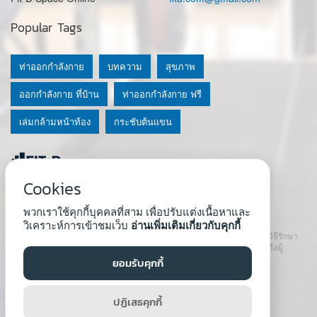
Popular Tags
ท่าออกกำลังกาย
บทความ
สุขภาพ
ออกกำลังกาย ที่บ้าน
ท่าออกกำลังกาย ฟรี
เล่มกล้ามหน้าท้อง
กระชับต้นแขน
Cookies
© 2020 Fit-D.com & Fit-D Finess
พวกเราใช้คุกกี้บุคคลที่สาม เพื่อปรับแต่งเนื้อหาและ
About Us
|
นโยบายความเป็นส่วนตัว
|
เงื่อนไขการใช้เว็บ
วิเคราะห์การเข้าชมเว็บ
อ่านเพิ่มเติมเกี่ยวกับคุกกี้
เนื้อหาที่ใช้ในเว็บนี้ ไม่สามารถใช้แทนคำปรึกษา คำแนะนำ วินิจฉัย หรือวิธีรักษา
โรคที่แนะนำจากผู้เชี่ยวชาญหรือแพทย์ได้ เราสนับสนุนให้ปรึกษาแพทย์หรือผู้
เชี่ยวชาญก่อนเริ่มโปรแกรมใหม่ทุกครั้ง
ยอมรับคุกกี้
Developed by :
Natthapong Tuscharoen
ปฏิเสธคุกกี้