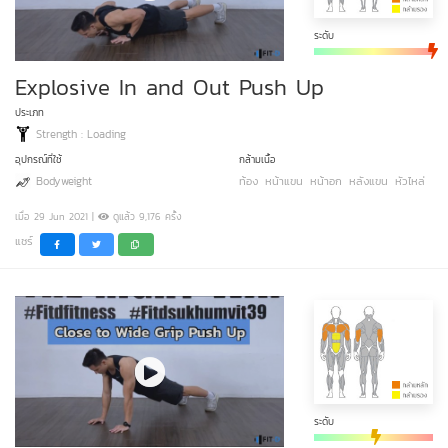
ระดับ
Explosive In and Out Push Up
ประเภท
Strength : Loading
อุปกรณ์ที่ใช้
กล้ามเนื้อ
Bodyweight
ท้อง
หน้าแขน
หน้าอก
หลังแขน
หัวไหล่
เมื่อ 29 Jun 2021 |
ดูแล้ว 9,176 ครั้ง
แชร์
ระดับ