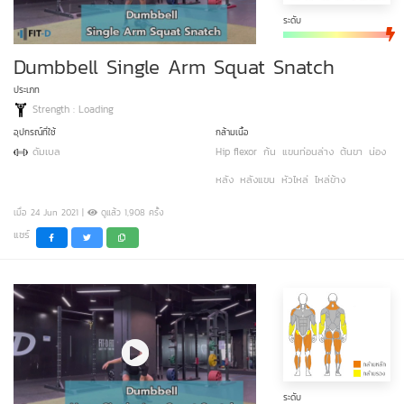
ระดับ
Dumbbell Single Arm Squat Snatch
ประเภท
Strength : Loading
อุปกรณ์ที่ใช้
กล้ามเนื้อ
ดัมเบล
Hip flexor
ก้น
แขนท่อนล่าง
ต้นขา
น่อง
หลัง
หลังแขน
หัวไหล่
ไหล่ข้าง
เมื่อ 24 Jun 2021 |
ดูแล้ว 1,908 ครั้ง
แชร์
ระดับ