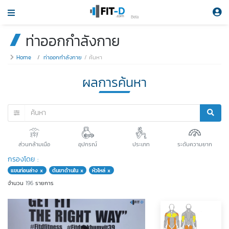
Beta
ท่าออกกำลังกาย
Home
ท่าออกกำลังกาย
ค้นหา
ผลการค้นหา
ส่วนกล้ามเนือ
อุปกรณ์
ประเภท
ระดับความยาก
กรองโดย :
แขนท่อนล่าง x
ต้นขาด้านใน x
หัวไหล่ x
จำนวน
196
รายการ