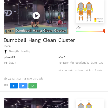
ระดับ
Dumbbell Hang Clean Cluster
ประเภท
Strength : Loading
อุปกรณ์ที่ใช้
กล้ามเนื้อ
ดัมเบล
Hip flexor
ก้น
แขนท่อนล่าง
ต้นขา
น่อง
หน้าแขน
หลัง
หลังแขน
หัวไหล่
ไหล่ข้าง
เมื่อ 24 Jun 2021 |
ดูแล้ว 2,614 ครั้ง
แชร์