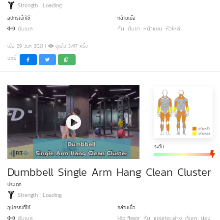
Strength : Loading
อุปกรณ์ที่ใช้
กล้ามเนื้อ
ดัมเบล
ก้น
ต้นขา
หน้าแขน
หัวไหล่
เมื่อ 29 Jun 2021 |
ดูแล้ว 3,417 ครั้ง
แชร์
ระดับ
Dumbbell Single Arm Hang Clean Cluster
ประเภท
Strength : Loading
อุปกรณ์ที่ใช้
กล้ามเนื้อ
ดัมเบล
Hip flexor
ก้น
แขนท่อนล่าง
ต้นขา
น่อง