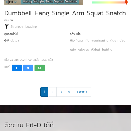
Dumbbell Hang Single Arm Squat Snatch
ประเภท
Strength : Loading
อุปกรณ์ที่ใช้
กล้ามเนื้อ
ดัมเบล
Hip flexor
ก้น
แขนท่อนล่าง
ต้นขา
น่อง
หลัง
หลังแขน
หัวไหล่
ไหล่ข้าง
เมื่อ 24 Jun 2021 |
ดูแล้ว 1,766 ครั้ง
แชร์
1
2
3
>
Last ›
ติดตาม Fit-D ได้ที่