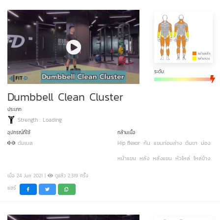
ระดับ
Dumbbell Clean Cluster
ประเภท
Strength : Loading
อุปกรณ์ที่ใช้
กล้ามเนื้อ
ดัมเบล
Hip flexor
ก้น
แขนท่อนล่าง
ต้นขา
น่อง
หน้าแขน
หลัง
หลังแขน
หัวไหล่
ไหล่ข้าง
เมื่อ 24 Jun 2021 |
ดูแล้ว 2,319 ครั้ง
แชร์