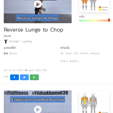
ระดับ
Reverse Lunge to Chop
ประเภท
Strength : Loading
อุปกรณ์ที่ใช้
กล้ามเนื้อ
ดัมเบล
ก้น
ต้นขา
ท้อง
หน้าอก
หลังแขน
หัวไหล่
ไหล่ข้าง
เมื่อ 29 Jun 2021 |
ดูแล้ว 10,922 ครั้ง
แชร์