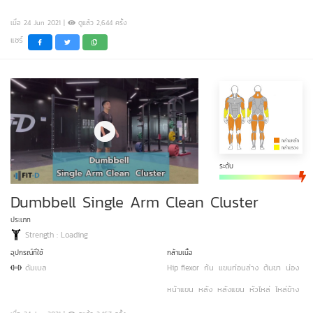
เมื่อ 24 Jun 2021 |
ดูแล้ว 2,644 ครั้ง
แชร์
ระดับ
Dumbbell Single Arm Clean Cluster
ประเภท
Strength : Loading
อุปกรณ์ที่ใช้
กล้ามเนื้อ
ดัมเบล
Hip flexor
ก้น
แขนท่อนล่าง
ต้นขา
น่อง
หน้าแขน
หลัง
หลังแขน
หัวไหล่
ไหล่ข้าง