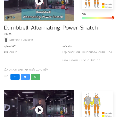
ระดับ
Dumbbell Alternating Power Snatch
ประเภท
Strength : Loading
อุปกรณ์ที่ใช้
กล้ามเนื้อ
ดัมเบล
Hip flexor
ก้น
แขนท่อนล่าง
ต้นขา
น่อง
หลัง
หลังแขน
หัวไหล่
ไหล่ข้าง
เมื่อ 24 Jun 2021 |
ดูแล้ว 2,070 ครั้ง
แชร์