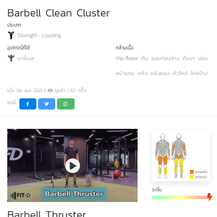
Barbell Clean Cluster
ประเภท
Strength : Loading
อุปกรณ์ที่ใช้
กล้ามเนื้อ
บาร์เบล
Hip flexor
ก้น
แขนท่อนล่าง
ต้นขา
น่อง
หน้าแขน
หลัง
หลังแขน
หัวไหล่
ไหล่ข้าง
เมื่อ 04 Jun 2021 |
ดูแล้ว 1,321 ครั้ง
แชร์
ระดับ
Barbell Thruster