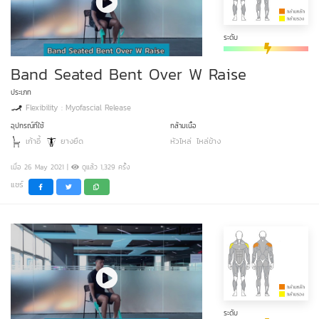
ระดับ
Band Seated Bent Over W Raise
ประเภท
Flexibility : Myofascial Release
อุปกรณ์ที่ใช้
กล้ามเนื้อ
เก้าอี้
ยางยืด
หัวไหล่
ไหล่ข้าง
เมื่อ 26 May 2021 |
ดูแล้ว 1,329 ครั้ง
แชร์
ระดับ