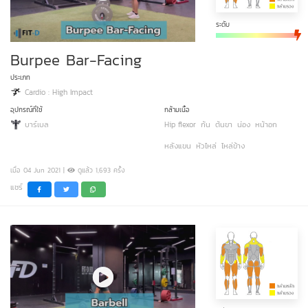
ระดับ
Burpee Bar-Facing
ประเภท
Cardio : High Impact
อุปกรณ์ที่ใช้
กล้ามเนื้อ
บาร์เบล
Hip flexor
ก้น
ต้นขา
น่อง
หน้าอก
หลังแขน
หัวไหล่
ไหล่ข้าง
เมื่อ 04 Jun 2021 |
ดูแล้ว 1,693 ครั้ง
แชร์