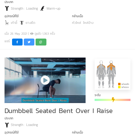
ประเภท
Strength : Loading
Warm-up
อุปกรณ์ที่ใช้
กล้ามเนื้อ
เก้าอี้
ยางยืด
หัวไหล่
ไหล่ข้าง
เมื่อ 26 May 2021 |
ดูแล้ว 1,363 ครั้ง
แชร์
ระดับ
Dumbbell Seated Bent Over I Raise
ประเภท
Strength : Loading
อุปกรณ์ที่ใช้
กล้ามเนื้อ