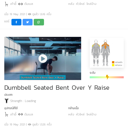
เก้าอี้
ดัมเบล
หลัง
หัวไหล่
ไหล่ข้าง
เมื่อ 19 May 2021 |
ดูแล้ว 1,616 ครั้ง
แชร์
ระดับ
Dumbbell Seated Bent Over Y Raise
ประเภท
Strength : Loading
อุปกรณ์ที่ใช้
กล้ามเนื้อ
เก้าอี้
ดัมเบล
หลัง
หัวไหล่
ไหล่ข้าง
เมื่อ 19 May 2021 |
ดูแล้ว 1,526 ครั้ง