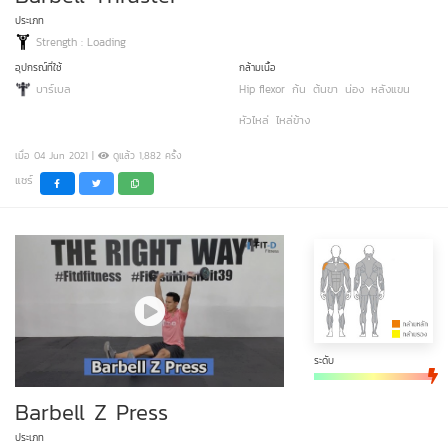
ประเภท
Strength : Loading
อุปกรณ์ที่ใช้
กล้ามเนื้อ
บาร์เบล
Hip flexor
ก้น
ต้นขา
น่อง
หลังแขน
หัวไหล่
ไหล่ข้าง
เมื่อ 04 Jun 2021 |
ดูแล้ว 1,882 ครั้ง
แชร์
ระดับ
Barbell Z Press
ประเภท