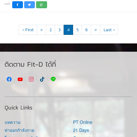
แชร์
‹ First
<
2
3
4
5
6
>
Last ›
ติดตาม Fit-D ได้ที่
Quick Links
บทความ
PT Online
ท่าออกกำลังกาย
21 Days