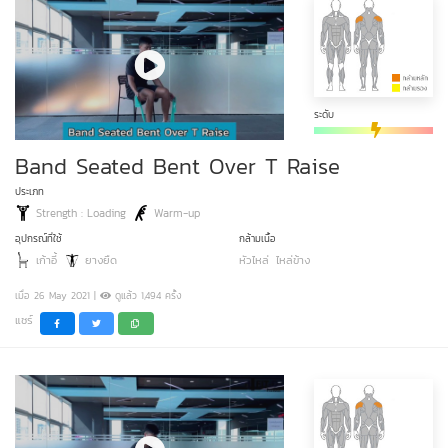
ระดับ
Band Seated Bent Over T Raise
ประเภท
Strength : Loading
Warm-up
อุปกรณ์ที่ใช้
กล้ามเนื้อ
เก้าอี้
ยางยืด
หัวไหล่
ไหล่ข้าง
เมื่อ 26 May 2021 |
ดูแล้ว 1,494 ครั้ง
แชร์