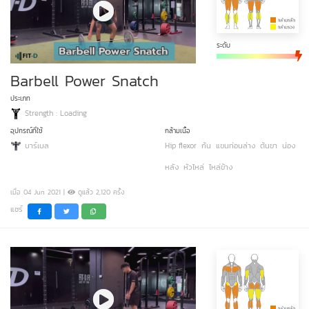
ระดับ
Barbell Power Snatch
ประเภท
Strength : Loading
อุปกรณ์ที่ใช้
กล้ามเนื้อ
บาร์เบล
Hip flexor
ก้น
แขนท่อนล่าง
ต้นขา
น่อง
หลัง
หัวไหล่
ไหล่ข้าง
เมื่อ 04 Jun 2021 |
ดูแล้ว 2,120 ครั้ง
แชร์