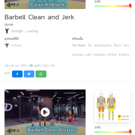
ระดับ
Barbell Clean and Jerk
ประเภท
Strength : Loading
อุปกรณ์ที่ใช้
กล้ามเนื้อ
บาร์เบล
Hip flexor
ก้น
แขนท่อนล่าง
ต้นขา
น่อง
หน้าแขน
หลัง
หลังแขน
หัวไหล่
ไหล่ข้าง
เมื่อ 04 Jun 2021 |
ดูแล้ว 5,282 ครั้ง
แชร์
ระดับ