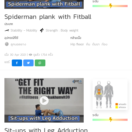
ระดับ
Spiderman plank with Fitball
ประเภท
Stability - Mobility
Strength : Body weight
อุปกรณ์ที่ใช้
กล้ามเนื้อ
ลูกบอลยาง
Hip flexor
ก้น
ต้นขา
ท้อง
เมื่อ 30 Apr 2021 |
ดูแล้ว 1,754 ครั้ง
แชร์
ระดับ
Sit-ups with Leg Adduction