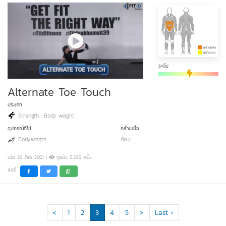
ระดับ
Alternate Toe Touch
ประเภท
Strength : Body weight
อุปกรณ์ที่ใช้
กล้ามเนื้อ
Bodyweight
ท้อง
เมื่อ 26 Feb 2021 |
ดูแล้ว 2,295 ครั้ง
แชร์
<
1
2
3
4
5
>
Last ›