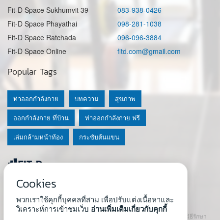
Fit-D Space Sukhumvit 39
083-938-0426
Fit-D Space Phayathai
098-281-1038
Fit-D Space Ratchada
096-096-3884
Fit-D Space Online
fitd.com@gmail.com
Popular Tags
ท่าออกกำลังกาย
บทความ
สุขภาพ
ออกกำลังกาย ที่บ้าน
ท่าออกกำลังกาย ฟรี
เล่มกล้ามหน้าท้อง
กระชับต้นแขน
Cookies
© 2020 Fit-D.com & Fit-D Finess
พวกเราใช้คุกกี้บุคคลที่สาม เพื่อปรับแต่งเนื้อหาและ
About Us
|
นโยบายความเป็นส่วนตัว
|
เงื่อนไขการใช้เว็บ
วิเคราะห์การเข้าชมเว็บ
อ่านเพิ่มเติมเกี่ยวกับคุกกี้
เนื้อหาที่ใช้ในเว็บนี้ ไม่สามารถใช้แทนคำปรึกษา คำแนะนำ วินิจฉัย หรือวิธีรักษา