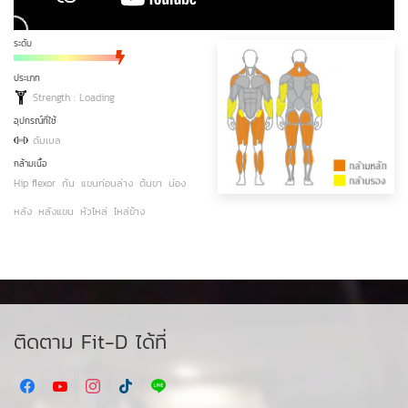
ระดับ
ประเภท
Strength : Loading
อุปกรณ์ที่ใช้
ดัมเบล
กล้ามเนื้อ
Hip flexor
ก้น
แขนท่อนล่าง
ต้นขา
น่อง
หลัง
หลังแขน
หัวไหล่
ไหล่ข้าง
ติดตาม Fit-D ได้ที่