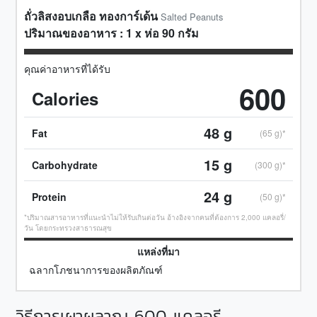
ถั่วลิสงอบเกลือ ทองการ์เด้น
Salted Peanuts
ปริมาณของอาหาร :
1
x
ห่อ 90 กรัม
คุณค่าอาหารที่ได้รับ
600
Calories
48
g
Fat
(65 g)*
15
g
Carbohydrate
(300 g)*
24
g
Protein
(50 g)*
*ปริมาณสารอาหารที่แนะนำไม่ให้รับเกินต่อวัน อ้างอิงจากคนที่ต้องการ 2,000 แคลอรี่/
วัน โดยกระทรวงสาธารณสุข
แหล่งที่มา
ฉลากโภชนาการของผลิตภัณฑ์
วิธีการเผาผลาญ
600
แคลอรี