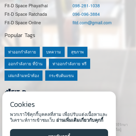
Fit-D Space Phayathai
098-281-1038
Fit-D Space Ratchada
096-096-3884
Fit-D Space Online
fitd.com@gmail.com
Popular Tags
ท่าออกกำลังกาย
บทความ
สุขภาพ
ออกกำลังกาย ที่บ้าน
ท่าออกกำลังกาย ฟรี
เล่มกล้ามหน้าท้อง
กระชับต้นแขน
Cookies
© 2020 Fit-D.com & Fit-D Finess
พวกเราใช้คุกกี้บุคคลที่สาม เพื่อปรับแต่งเนื้อหาและ
About Us
|
นโยบายความเป็นส่วนตัว
|
เงื่อนไขการใช้เว็บ
วิเคราะห์การเข้าชมเว็บ
อ่านเพิ่มเติมเกี่ยวกับคุกกี้
เนื้อหาที่ใช้ในเว็บนี้ ไม่สามารถใช้แทนคำปรึกษา คำแนะนำ วินิจฉัย หรือวิธีรักษา
โรคที่แนะนำจากผู้เชี่ยวชาญหรือแพทย์ได้ เราสนับสนุนให้ปรึกษาแพทย์หรือผู้
เชี่ยวชาญก่อนเริ่มโปรแกรมใหม่ทุกครั้ง