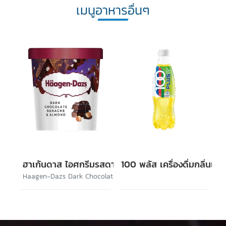
เมนูอาหารอื่นๆ
ฮาเก้นดาส ไอศกรีมรสดาร์กช็อกโกแล็ตและอัลมอนด์
100 พลัส เครื่องดื่มกลิ่นเล
Haagen-Dazs Dark Chocolate Ganache & Almond