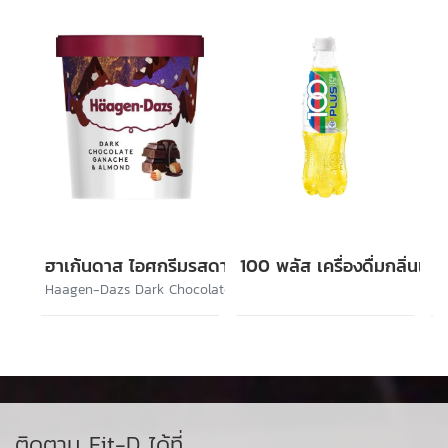
ฮาเก้นดาส ไอศกรีมรสดาร์กช็อกโกแล็ตและอัลมอนด์
100 พลัส เครื่องดื่มกลิ่นเล
Haagen-Dazs Dark Chocolate Ganache & Almond
ติดตาม Fit-D ได้ที่