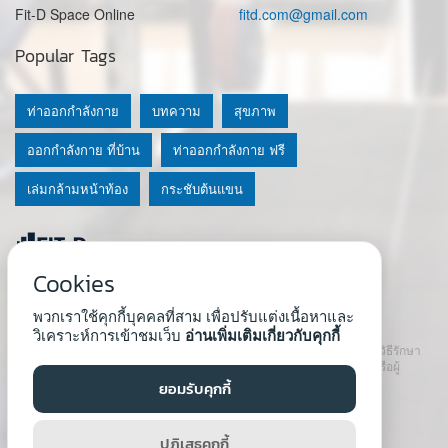
Fit-D Space Online
fitd.com@gmail.com
Popular Tags
ท่าออกกำลังกาย
บทความ
สุขภาพ
ออกกำลังกาย ที่บ้าน
ท่าออกกำลังกาย ฟรี
เล่มกล้ามหน้าท้อง
กระชับต้นแขน
Cookies
© 2020 Fit-D.com & Fit-D Finess
พวกเราใช้คุกกี้บุคคลที่สาม เพื่อปรับแต่งเนื้อหาและ
About Us
|
นโยบายความเป็นส่วนตัว
|
เงื่อนไขการใช้เว็บ
วิเคราะห์การเข้าชมเว็บ
อ่านเพิ่มเติมเกี่ยวกับคุกกี้
เนื้อหาที่ใช้ในเว็บนี้ ไม่สามารถใช้แทนคำปรึกษา คำแนะนำ วินิจฉัย หรือวิธีรักษา
โรคที่แนะนำจากผู้เชี่ยวชาญหรือแพทย์ได้ เราสนับสนุนให้ปรึกษาแพทย์หรือผู้
เชี่ยวชาญก่อนเริ่มโปรแกรมใหม่ทุกครั้ง
ยอมรับคุกกี้
Developed by :
Natthapong Tuscharoen
ปฏิเสธคุกกี้